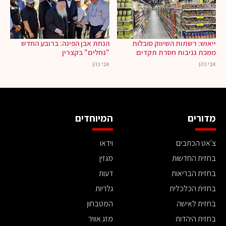
ייאוש: רשתות השיווק סובלות
הנחת אבן הפינה: ברובע החדש
ממכת גניבות חסרת תקדים
"נחלים" בקצרין
אבי כהן
אבי כהן
מדורים
המיוחדים
צ'אט הכתבים
וידאו
בחזית החדשות
מגזין
בחזית הבריאות
דעות
בחזית הכלכלית
גלריות
בחזית לאישה
המטבחון
בחזית היהדות
מזג אוויר