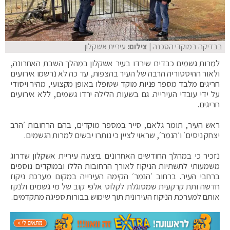
בבדיקה במוקדי הסכנה
| צילום:
עיריית אשקלון
למרות גשמים כבדים שירדו בעיר אשקלון במהלך השבת האחרונה,
ולאור ההיסטוריה הרבה של העיר בהצפות, עד כה לא נרשמו אירועים
חריגים מלבד מספר פניות מוקד שטופלו באופן מקצועי, מהיר ויסודי
על ידי עובדי העירייה. גם בשעות הלילה ירדו גשמים, ללא אירועים
חריגים.
ראש העיר, תומר גלאם, סייר במספר מוקדים, בהם הרחובות ׳הרב
יצחק ניסים׳ ו׳הנמר׳, שראוי לציין כי נותרו יבשים למרות הגשמים.
נזכיר כי במהלך החודשים האחרונים ביצעה עיריית אשקלון שדרוג
משמעותי לתשתיות הניקוז לאורך הרחובות הללו ובמוקדים נוספים
ברחבי העיר. ברחוב ׳הנמר׳ הקימה העירייה במקום מערכת ניקוז
חדשה ותת קרקעית שמסוגלת לקלוט אלפי קוב של מי גשמים ולנקז
אותם למערכת הניקוז העירונית תוך שימוש בבורות ספיגה מתקדמים.