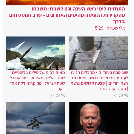
התחזית לימי ראש השנה וגם לשבת: תשכחו
מהקרירות הנעימה מהימים האחרונים • שרב ועומס חום
בדרך
אלי שפירא
|
5:29
שוב טבח ביהודים • מחבלים הגיעו
מאות רבות של טילים בליסטיים
לעיר יפו מצוידים בנשק, ומטרתם:
שוגרו הלילה מאיראן וכיסו את כל
רצח יהודים | שבעה קדושים נרצחו
שטח ישראל | מה קרה- דקה אחר
| השם יקום דמם
דקה
אלי שפירא
אלי שפירא