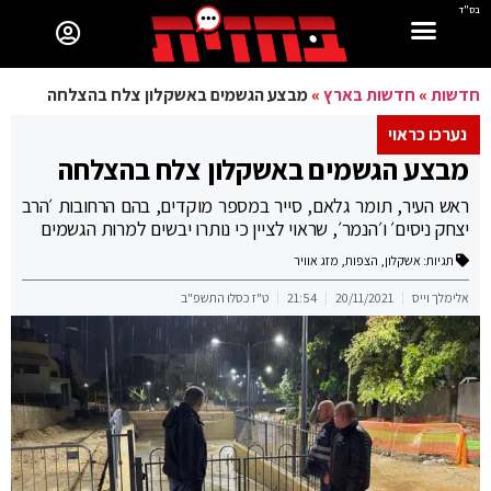
בס"ד
חדשות
»
חדשות בארץ
»
מבצע הגשמים באשקלון צלח בהצלחה
נערכו כראוי
מבצע הגשמים באשקלון צלח בהצלחה
ראש העיר, תומר גלאם, סייר במספר מוקדים, בהם הרחובות ׳הרב
יצחק ניסים׳ ו׳הנמר׳, שראוי לציין כי נותרו יבשים למרות הגשמים
תגיות:
אשקלון
,
הצפות
,
מזג אוויר
אלימלך וייס
20/11/2021
21:54
ט"ז כסלו התשפ"ב