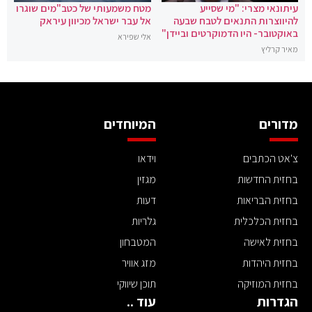
עיתונאי מצרי: "מי שסייע
מטח משמעותי של כטב"מים שוגרו
להיווצרות התנאים לטבח שבעה
אל עבר ישראל מכיוון עיראק
באוקטובר- היו הדמוקרטים וביידן"
אלי שפירא
מאיר קרליץ
מדורים
המיוחדים
צ'אט הכתבים
וידאו
בחזית החדשות
מגזין
בחזית הבריאות
דעות
בחזית הכלכלית
גלריות
בחזית לאישה
המטבחון
בחזית היהדות
מזג אוויר
בחזית המוזיקה
תוכן שיווקי
הגדרות
עוד ..