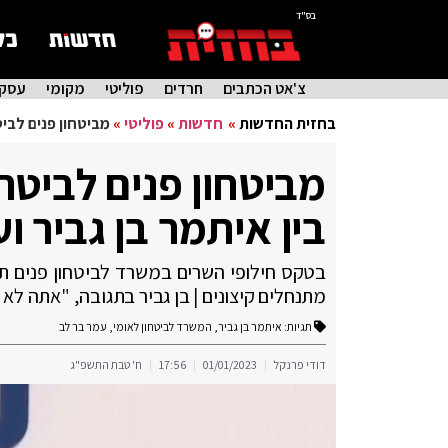
בס"ד
צ'אט הכתבים
חרדים
פוליטי
מקומי
עסקי
בחזית החדשות
»
חדשות
»
פוליטי
»
מביטחון פנים לביט
מביטחון פנים לביטחו
בין איתמר בן גביר ו
מתנחלים קיצונים | בן גביר בתגובה, "אתה לא 
תגיות:
איתמר בן גביר
,
המשרד לביטחון לאומי
,
עמר בר לב
דודי פרנקל
01/01/2023
17:56
ח' טבת התשפ"ג