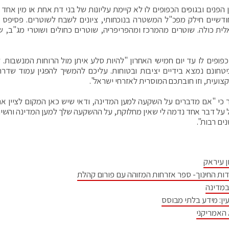
הפנים ובגופים הכפופים לו לא קיימת עליונות של בני דת אחת או מין אחד ע
חודשיים חילק מפכ"ל המשטרה בנוכחותי, ציונים לשבח לשוטרים. פסיפס 
ת כולה. שוטרים מהמרכז ומהפריפריה, שוטרים כחולים ושוטרי מג"ב, ש
פופים לו עד יום חמישי האחרון "להיות סלע איתן מול הרוחות המנשבות. ל
טחונם נמצא בידיים יציבות ובטוחות. עליכם להמשיך להפגין עמוד שדרה
ועית, וזו חובתכם המוסרית לאזרחי ישראל".
ר כי "אם מדברים על השקעה למען המדינה, ודאי שיש כאן המקום לציין א
בל על דבר אחד נדמה לי שאין מחלוקת, על ההשקעה שלך למען המדינה והשיר
ים רבות".
ן עיראק
דות החינוך- ספר אזרחות המזוהה עם פורום קהלת
במדינה
ין: מידע בלתי מבוסס
 האמריקני