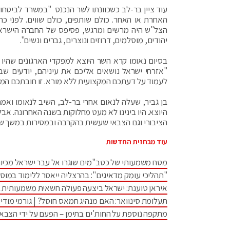
עוד ציין בר-לב כשכוונתו לשר הנכנס "במשרד לביטחון 
האחרת או האחר. כולם שותפים, כולם שווים. לפני כ
הצל"ש היה מרשים ומרגש, פסיפס של החברה הישראלי
יהודים, מוסלמים, דרוזים ונוצרים, גברים ונשים".
בסיום נאומו קרא השר היוצא למפקדי הארגונים שהיו כ
"אזרחי ישראל נושאים אליכם את עיניהם, יודעים שבי
לעמוד על דעתכם המקצועית ללא מורא. זו חובתכם המקצ
בן גביר, שעלה לנאום אחרי בר-לב, השיב לנאומו ואמ
היוצא. היו בינינו לא מעט מחלוקות בשנה האחרונה. א
הציבורי וגם הצבאי שעשית בהקרבה ובמסירות במשך שנ
עוד מבחזית החדשות
מטח משמעותי של כטב"מים שוגרו אל עבר ישראל מכיוו
"תהליכי עומק מדאיגים": בהרצליה ייאסר ללימוד במוס
איראן טוענת: ישראל ביצעה פעולה חשאית משמעותית 
תעלומת סינוואר: האם מנהיג חמאס חוסל? | גורמי מודיע
מתקפה נוספת על החות'ים בתימן – הפעם על ידי הצבא