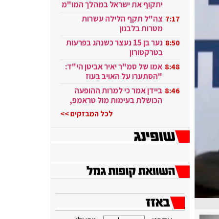
יתקוף את ישראל במהלך המו"מ
בקטאר"
צה"ל תקף הלילה עשרות
7:17
מטרות בלבנון
נער בן 15 נעצר כשנהג בפרעות
8:50
בטרקטורון
אמו של סמ"ר יאיר אביטן הי"ד:
8:48
"הסתערו על האויב בעוז
ובגבורה"
ביידן אמר כי למרות ההופעה
8:46
הכושלת בעימות מול טראמפ,
הוא ממשיך
לכל המבזקים >>