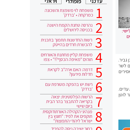
עדכני
ויראלי
פופולרי
משפחת לוי משפצת והשכונה
כמרקחה • 'ברדק'
נהרסה טחנת הקמח הישנה
בכניסה לירושלים
ישי:
ם
רשות החדשנות תתמוך בתכנית
להכשרת חרדים בהייטק
משפחת קליין מחתנת והאורחים
תוהים "מאיפה הכסף?!" • צפו
גביר.
ם לשר
דרמה: האם ארה"ב לקראת
סירים
חדלות פירעון?
רשת יש בהפקה מטורפת עם
עדים.
'ברדק'
 לוטן
הרשות הפלסטינית: יצאה
בקריאה להתבצר בהר הבית
ביום שישי
מנהיגי הקהילה האורתודוקסית
תוקפים את לפיד: "חוצץ בין
ישראל ליהודי התפוצות"
בחור ישיבה ניסה להפריד