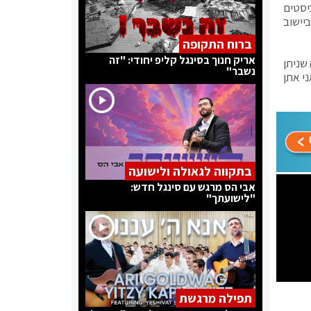
יסטים
יישוב
ברוח התקופה
אריק חנוך בסינגל קליפ יחודי: "זה
שניתן
נשבר"
י אתן
בתקווה לגאולה ולישועה
אבי הס מרגש עם סינגל חדש:
"לישועתך"
תפילה מרגשת