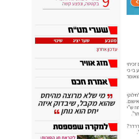
בקטטה, ונפצע קשה
מטבע
שער יציג
שינוי
עדכון אחרון:
זכיתי
 בי כי
שאומר
מי שלא מרוצה מהיחס
ילוקי
ל על פשיעה לאומנית ביהודה ושומרון, והוגשו כ-40 כתבי אישום.
שהוא מקבל, שיבדוק איזה
חוז ש"י
יחס הוא נותן
ר".
דרדר?
.
לקראת חג הסוכות: