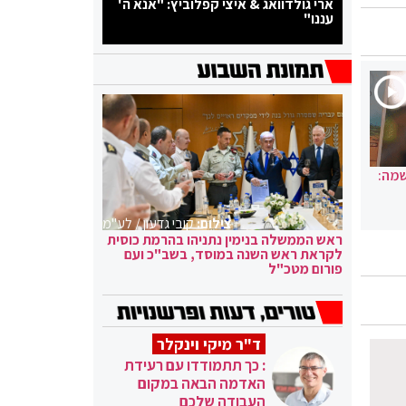
ארי גולדוואג & איצי קפלוביץ: "אנא ה'
עננו"
שמה:
צילום:
קובי גדעון / לע"מ
ראש הממשלה בנימין נתניהו בהרמת כוסית
לקראת ראש השנה במוסד, בשב"כ ועם
פורום מטכ"ל
ד"ר מיקי וינקלר
: כך תתמודדו עם רעידת
האדמה הבאה במקום
העבודה שלכם