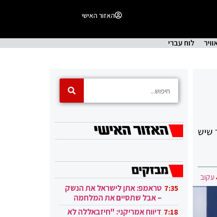
האזור האישי
וויר
לוח עברי
בטח 24/7 כי העזתי לומר שיש
עקוב
טראמפ: אתן לישראל את הנשק
7:35
– אבל שתסיים את המלחמה
בעזה
דיווח אמריקני: "חיזבאללה לא
7:18