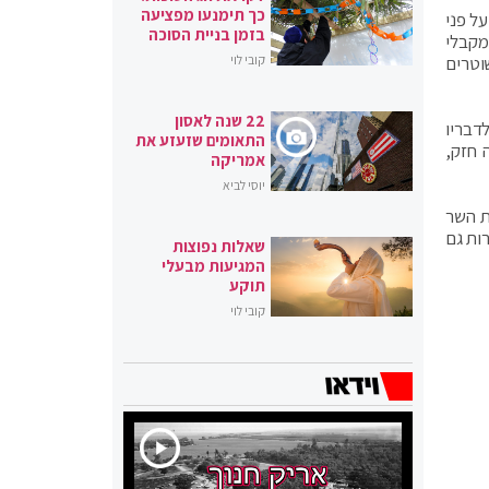
כך תימנעו מפציעה
ל פני
בזמן בניית הסוכה
מקבלי
וטרים
קובי לוי
22 שנה לאסון
דבריו
התאומים שזעזע את
 חזק,
אמריקה
יוסי לביא
ת השר
ות גם
שאלות נפוצות
המגיעות מבעלי
תוקע
קובי לוי