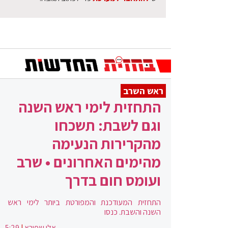
ראש השרב
התחזית לימי ראש השנה
וגם לשבת: תשכחו
מהקרירות הנעימה
מהימים האחרונים • שרב
ועומס חום בדרך
התחזית המעודכנת והמפורטת ביותר לימי ראש
השנה והשבת. כנסו
אלי שפירא
|
5:29