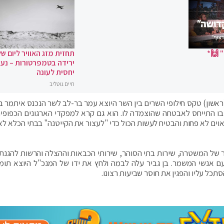
 🙌*
תחזית מזג האוויר ליום של
ירידה בטמפרטורות – נעי
יחסית לעונה
חיים גוטליב
אשון) טקס חילופי השרים בין השר היוצא עמר בר-לב לשר הנכנס איתמר בן 
ובו התייחס לאבטחה שהוצמדה לו. הוא גם קרא למפקדי הארגונים הכפופי
 מאוים לא פחות והבטיח לעשות הכול כדי "לעצור את הקייטנה" בבתי הכלא לא
 של המשטרה, שירות בתי הסוהר, שירותי הכבאות וההצלה והרשות להגנת 
אנשי המשמר. בן גביר עלה לבמה ולחץ את ידו של המנכ"ל היוצא תומר
תכל עליו והפגין את חוסר שביעות רצונו.