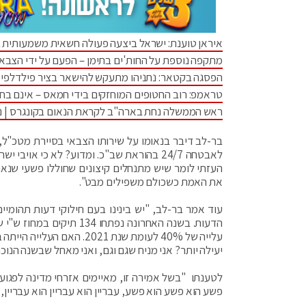
איראן טוענת: ישראל ביצעה פעולה חשאית משמעותית 
מתקפה נוספת על החות'ים בתימן – הפעם על ידי הצבא
הפסגה בקטאר: נתניהו מתעקש להישאר בציר פילדלפי •
טראמפ: רוב החטופים המוחזקים בידי חמאס – אינם בחי
ראש הממשלה נחת בארה"ב לקראת הנאום בקונגרס | נתנ
בר-לב דיבר בנאומו על שירותו הצבאי בסיירת מטכ"ל, ו
לאבטחה 24/7 בהוראת שב"כ. ומדוע? לא כי או
העזתי לומר שיש מתנחלים קיצונים שחוללו פשעי שנאה
את האמת כשכולם משפילים מבט".
עוד אמר בר-לב, "יש בינינו בעם חילוקי דעות תהומיי
עלייה של 40% לעומת שנת 1
יעילה יותר? אני מניח שגם וגם, ואני מאחל שבשנה הנוכ
לטענתו "בשל אמירה זו, מאיימים אזרחי מדינה לפגוע
פשע הוא פשע הוא פשע, עבריין הוא עבריין הוא עבריין, ו