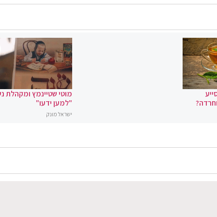
ייע
מוטי שטיינמץ ומקהלת נ
וחרדה?
"למען ידעו"
ישראל מונק