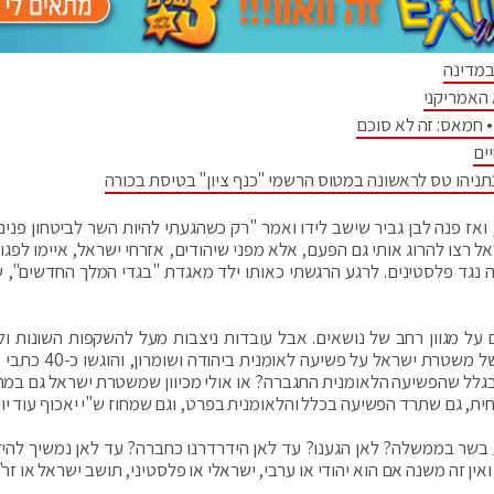
במדינה
 האמריקני
 חמאס: זה לא סוכם
ים
יהו טס לראשונה במטוס הרשמי "כנף ציון" בטיסת בכורה
אז פנה לבן גביר שישב לידו ואמר "רק כשהגעתי להיות השר לביטחון פנים 
יבי ישראל רצו להרוג אותי גם הפעם, אלא מפני שיהודים, אזרחי ישראל, איימו לפגוע
 נגד פלסטינים. לרגע הרגשתי כאותו ילד מאגדת "בגדי המלך החדשים", 
ם על מגוון רחב של נושאים. אבל עובדות ניצבות מעל להשקפות השונות ולח
הדעות. בשנה האחרונה נפתחו 134 תיקים במחוז ש"י של משטרת ישרא
202. האם העלייה הייתה בגלל שהפשיעה הלאומנית התגברה? או אולי מכיוון שמשטרת ישראל גם במ
חית, גם שתרד הפשיעה בכלל והלאומנית בפרט, וגם שמחוז ש"י יאכוף עוד יות
 בשר בממשלה? לאן הגענו? עד לאן הידרדרנו כחברה? עד לאן נמשיך להי
אין זה משנה אם הוא יהודי או ערבי, ישראלי או פלסטיני, תושב ישראל או זר"