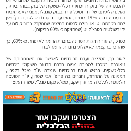
להכנסותיה של בזק. הריכוזיות הכלל-משקית של בזק גבוהה ביותר,
ואולם שליטתם של דוד ומיכל פורר בבזק מוגבלת מפני שאפקטיבית
הם מחזיקים רק 19% מזכויות ההצבעה בביקום (השולטת בבזק) ואין
להם כל זכות וטו או יכולת לחסום החלטה שתתקבל ברוב קולות על
ידי השולטים בסרצ'לייט (שמחזיקה כ-60% בביקום).
כמו כן, שיעור החזקות המדינה בחברת הדואר לא יפחת מ-60%, כך
שהזוכה בהקצאה לא ישלוט בחברת הדואר לבדו.
לאור כך, המליצה ועדת הריכוזיות לאפשר את השתתפותה של
ניאופרם במכרז למכירת מניות חברת הדואר משיקולי ריכוזיות
כלל-משקית. בראש ועדת הריכוזיות עומדת עו"ד מיכל הלפרין,
הממונה על התחרות, וחברים בה פרופ' אבי שמחון, יו"ר המועצה
הלאומית לכלכלה ומר ערן יעקב, ממלא מקום מנכ"ל משרד האוצר.
הצטרפו ועקבו אחר