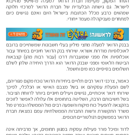
הסחר המקוון, מקיימת חברת הדואר למעלה מ-90% מהייבוא
לישראל. גם גישתה הבלעדית של חברת הדואר למרכזי חלוקה
שמהווים כרבע מכלל הכתובות בישראל היום ואינם נגישים כיום
למתחרים מעניקה לה מעמד ייחודי.
בבנק הדואר למעלה מחצי מיליון בעלי חשבונות שמשתייכים ברובם
לאוכלוסיות מודרות אשראי. שירותי בנק הדואר חיוניים במיוחד עבור
אוכלוסיות אלו מפני שמועברות דרכו (עבור רבות מהן) קצבאות
הביטוח הלאומי ומפני שבנק הדואר הוא הדרך היחידה שלהן לשלם
תשלומים בסיסיים כמו מים וחשמל.
כאמור, צרכני דואר רבים תלויים ביחידות הדואר נוכח מקום מגוריהם,
לשם הפעלת עסקיהם או בשל מצבם האישי או הכלכלי, לפיכך
שירותי דואר איכותיים, נגישים ויעילים חיוניים ביותר לרווחת הציבור.
בשל חשיבותם הרבה, השליטה בתחומים אלו עלולה לאפשר לזוכים
בהקצאה להפעיל כוח מיקוח והשפעה רבים מול הממשלה ובפרט מול
משרד התקשורת ורשות החברות הממשלתיות עמם נמצאת חברת
הדואר בממשקים רגולטוריים תכופים.
לדוד ומיכל פורר פעילות עסקית במגוון תחומים, אך מרביתה אינה
בתחומי תשתית חיוניים ועיקר מחזור המכירות הקובע שלהם מיוחס