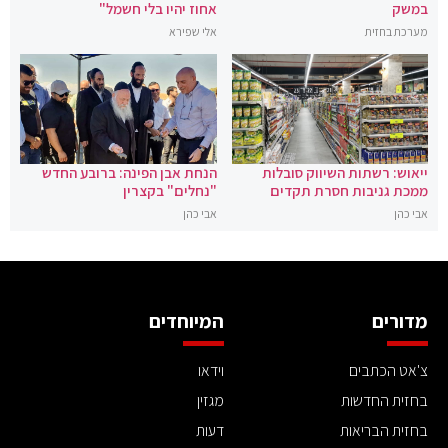
במשק
אחוז יהיו בלי חשמל"
מערכת בחזית
אלי שפירא
ייאוש: רשתות השיווק סובלות
הנחת אבן הפינה: ברובע החדש
ממכת גניבות חסרת תקדים
"נחלים" בקצרין
אבי כהן
אבי כהן
מדורים
המיוחדים
צ'אט הכתבים
וידאו
בחזית החדשות
מגזין
בחזית הבריאות
דעות