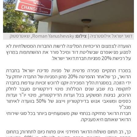
דואר ישראל אילוסטרציה
| צילום:
Roman Yanushevsky, שאטרסטוק
הוועדה לצמצום הריכוזיות המליצה לרשות החברות הממשלתיות לא
למנוע מניאופרם שבשליטת דוד ומיכל פורר את ההשתתפות במרוץ
על רכישת 20% ממניות חברת דואר ישראל.
במכרז תתקיים מכירה פרטית של מניות מדינת ישראל בחברת
הדואר, כך שלאחר ההפרטה 20% מהון המניות של החברה יוחזק על
ידי הזוכה. במסגרת הליך המכירה יוקנו לרוכש זכויות עודפות בחברה
לתקופה בת שבע שנים הכוללות: מינוי דירקטורים מעבר לחלק
הרוכש, נציגות המשקיע בכל ועדות הדירקטוריון, מינוי יו"ר ועדות
כספים ומשאבי אנוש בדירקטוריון וייצוג של 50% בוועדה לאיתור
מנכ"ל
חברת הדואר מחזיקה בנתחי שוק משמעותיים ביותר בכל סוגי שירותי
הדואר שאותם היא מעניקה.
כך, רב תחום משלוח הדואר היחידני אינו פתוח כיום לתחרות; בתחום