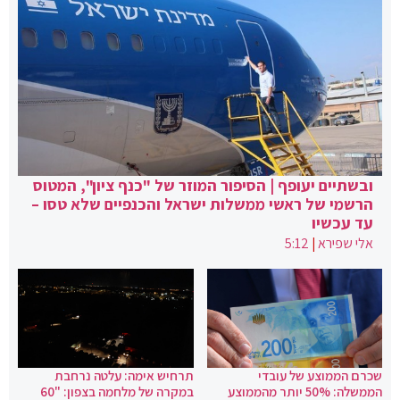
ובשתיים יעופף | הסיפור המוזר של "כנף ציון", המטוס
הרשמי של ראשי ממשלות ישראל והכנפיים שלא טסו –
עד עכשיו
אלי שפירא
|
5:12
שכרם הממוצע של עובדי
תרחיש אימה: עלטה נרחבת
הממשלה: 50% יותר מהממוצע
במקרה של מלחמה בצפון: "60