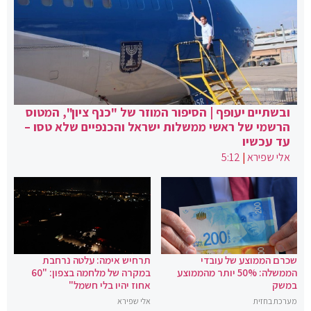
ובשתיים יעופף | הסיפור המוזר של "כנף ציון", המטוס
הרשמי של ראשי ממשלות ישראל והכנפיים שלא טסו –
עד עכשיו
אלי שפירא
|
5:12
שכרם הממוצע של עובדי
תרחיש אימה: עלטה נרחבת
הממשלה: 50% יותר מהממוצע
במקרה של מלחמה בצפון: "60
במשק
אחוז יהיו בלי חשמל"
מערכת בחזית
אלי שפירא