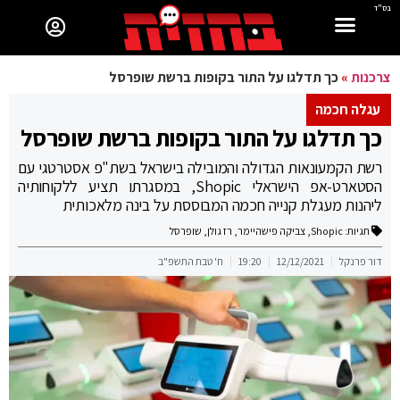
בס"ד
צרכנות
»
כך תדלגו על התור בקופות ברשת שופרסל
עגלה חכמה
כך תדלגו על התור בקופות ברשת שופרסל
רשת הקמעונאות הגדולה והמובילה בישראל בשת"פ אסטרטגי עם
הסטארט-אפ הישראלי Shopic, במסגרתו תציע ללקוחותיה
ליהנות מעגלת קנייה חכמה המבוססת על בינה מלאכותית
תגיות:
Shopic
,
צביקה פישהיימר
,
רז גולן
,
שופרסל
דור פרנקל
12/12/2021
19:20
ח' טבת התשפ"ב