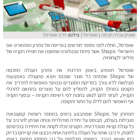
שופיק עגלה חכמה בשופרסל
| צילום:
יח"צ שופרסל
שופרסל, החלה לפני מספר חודשים בפריסה של פתרון הסטארט-אפ
הישראלי Shopic אשר פיתח טכנולוגיה שתשנה את חוויית הקניה של
מיליוני לקוחותיה.
שופרסל תטמיע באופן הדרגתי את פתרון העגלה החכמה
של Shopic שמזהה כל מוצר שנכנס ויוצא מהעגלה באמצעות
מצלמות ללא צורך בסריקת המוצרים ובנוסף מאפשרת להדריך את
הקונים במהלך הקניה, להמליץ להם על מוצרים בהתאם להרגלי
הקנייה, לעזור להם לנווט בחנות לפי רשימת הקניות – ובסוף הקניה
אף תאפשר להם לדלג על התור והקופה.
הפתרון של Shopic שמתבצע בימים במספר רשתות קמעונאות
מובילות בעולם, מבוסס על יחידה מודולרית ונוחה שניתן להרכיב על
כל עגלת קניות סטנדרטית. הקונים יוכלו לקחת את היחידה בכניסתם
לחנות, ירכיבו אותה על העגלה בלחיצה אחת ויבצעו את קנייתם בדיוק
כמו שעשו בעבר, כששתי מצלמות על גבי המתקן מזהות באופן