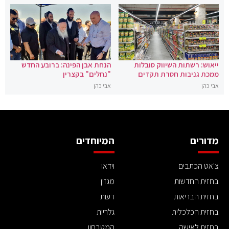
ייאוש: רשתות השיווק סובלות
הנחת אבן הפינה: ברובע החדש
ממכת גניבות חסרת תקדים
"נחלים" בקצרין
אבי כהן
אבי כהן
מדורים
המיוחדים
צ'אט הכתבים
וידאו
בחזית החדשות
מגזין
בחזית הבריאות
דעות
בחזית הכלכלית
גלריות
בחזית לאישה
המטבחון