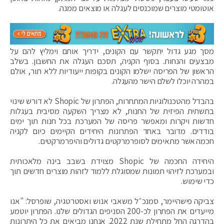
אוטומטי מוצרים שמוכנסים לעגלה או מוצאים ממנה.
מסך מגע גדול יתקשר עם הקונים, ידריך אותם וימליץ להם על
מבצעים והנחות. בסוף הקניה, תסכם העגלה את החשבון. בשלב
הראשון של הפריסה ישלמו הקונים בקופות ייעודיות ללא תור, אולם
במהרה יוכלו לשלם הישר מהעגלה.
בהבדל מהטכנולוגיות המתחרות, הפתרון של Shopic לא דורש שינוי
בתשתית הפיזית של החנות, לא מצריך השקעה מסיבית בעגלות
חדשות ויקרות ומאפשר פריסה של המערכת בכל חנות תוך ימים
בודדים. מדובר באחד הפתרונות היחידים הקיימים כיום לקניה
חכמה אשר מתאימים לסופרמרקטים גדולים והיפרמרקטים.
היחידה החכמה של Shopic מצוידת בשבב בינה מלאכותית
ובמערכת לזיהוי תמונות שמסוגלת ללמוד לזהות מוצרים חדשים תוך
כדי שימוש.
צביקה פישהיימר, סמנכ״ל משאבי אנוש ואסטרטגיה, שופרסל: "אנו
מייעדים את הפתרון לכ-200 הסניפים הגדולים שלנו. הפתרון יוטמע
בהדרגה החל מתחילת שנת 2022. אנחנו מביאים את כל היתרונות