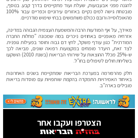
להגנה מפני אבעבועות, שעלת ועוד מתקיימים בדרך קבע. בנוסף,
מובטחת גישה למים נקיים באזורים עירוניים וכפריים עבור 100%
מהאוכלוסייה ורובם ככולם משתמשים בבתי שימוש מודרניים.
מאידך, על אף המודעות הרבה והמשמעת העצמית הגבוהה במדינה,
אזרחיה מאופניים באחוזים ניכרים במה שמכונה "מחלות החברה
המודרנית" כגון עודף משקל, לחץ דם גבוה וחוסר בפעילות גופנית.
לצד זאת, היעדר מומחים במקצועות רפואה שונים, מביאה לכך
ש-25% מכלל ההוצאות על שירותי הבריאות (בשנת 2010) הושקעו
בשליחת חולים לטיפולים בחו"ל.
חלק מהרפורמה במערכת הבריאות שמתקיימת בשנים האחרונות
באיחוד האמירויות התמקדה בהקמת שותפויות עם מוסדות בריאות
מובילים בארה"ב.
הצטרפו ועקבו אחר