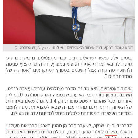
רופא עומד ברקע דגל איחוד האמירויות
| צילום:
Niyazz, שאטרסטוק
בימים אלו, כאשר ישראלים רבים כבר מתעניינים ברכישת כרטיס
טיסה לדובאי ומחירי אתרי הנופש במפרץ, זה הזמן להציץ פנימה
ולהיווכח מה קורה אצל השכנים במפרץ המתקראים "אמריקה של
המזרח התיכון".
איחוד האמירויות
, היא מדינת מדבר מוסלמית-ערבית עשירה בנפט,
השוכנת בצפון מזרח חצי האי ערב שבמפרץ הפרסי ומונה כ-10 מיליון
אזרחים. ככל שהדבר יישמע מופרך, רק 1.4 מהם נושאים באזרחות
של האיחוד והיתר הינם מהגרי עבודה שבאו למצוא את מטה לחמם
במדינה העשירה והמפותחת כלכלית ביחס למדינות ערביות בעולם.
לדברי ד"ר ינון שנקר, לשעבר חבר מן המנין ב
ארגון הבריאות העולמי
ובארגון
האו"ם
לחינוך מדע ותרבות, תוחלת החיים באיחוד האמירויות
עומדת על 79 שנה בממוצע (80.6 – נשים, 76.6 – גברים) מדובר