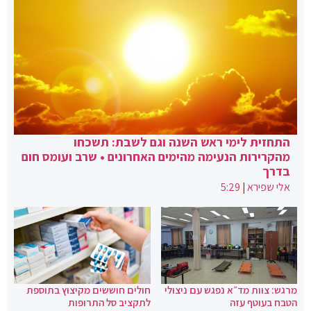
התחזית לימי ראש השנה וגם לשבת: תשכחו
מהקרירות הנעימה מהימים האחרונים • שרב ועומס חום
בדרך
אלי שפירא
|
5:29
מרגש: צוות מד״א נפגש עם ניצולי
חולים חוששים מקיצוץ בתוספת
הטבח בעוטף עזה
לתקציב סל התרופות