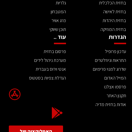
בחזית הכלכלית
גלריות
בחזית לאישה
המטבחון
בחזית היהדות
מזג אוויר
בחזית המוזיקה
תוכן שיווקי
הגדרות
עוד ..
עדכון פרופיל
פרסום בחזית
התראות וניוזלטרים
מערכת ניהול לידים
שדרוג למנוי פרימיום
אנטי וירוס בעברית
המייל האדום
הגדלת צפיות בסטטוס
פרסמו אצלנו
תקנון האתר
אודות בחזית מדיה
האפליקציה של