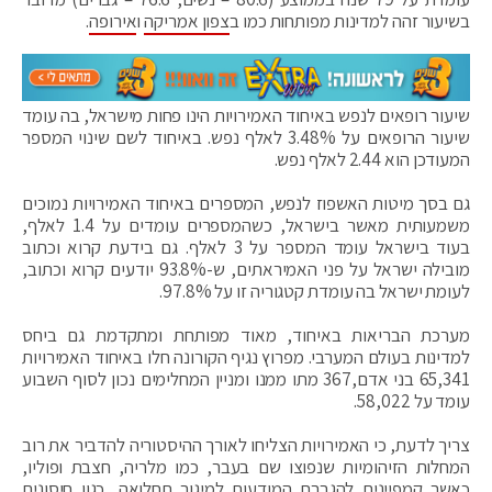
בשיעור זהה למדינות מפותחות כמו ב
צפון אמריקה
ו
אירופה
.
שיעור רופאים לנפש באיחוד האמירויות הינו פחות מישראל, בה עומד
שיעור הרופאים על 3.48% לאלף נפש. באיחוד לשם שינוי המספר
המעודכן הוא 2.44 לאלף נפש.
גם בסך מיטות האשפוז לנפש, המספרים באיחוד האמירויות נמוכים
משמעותית מאשר בישראל, כשהמספרים עומדים על 1.4 לאלף,
בעוד בישראל עומד המספר על 3 לאלף. גם בידעת קרוא וכתוב
מובילה ישראל על פני האמיראתים, ש-93.8% יודעים קרוא וכתוב,
לעומת ישראל בה עומדת קטגוריה זו על 97.8%.
מערכת הבריאות באיחוד, מאוד מפותחת ומתקדמת גם ביחס
למדינות בעולם המערבי. מפרוץ נגיף הקורונה חלו באיחוד האמירויות
65,341 בני אדם,367 מתו ממנו ומניין המחלימים נכון לסוף השבוע
עומד על 58,022.
צריך לדעת, כי האמירויות הצליחו לאורך ההיסטוריה להדביר את רוב
המחלות הזיהומיות שנפוצו שם בעבר, כמו מלריה, חצבת ופוליו,
כאשר קמפיינים להגברת המודעות למיגור תחלואה, כגון חיסונים