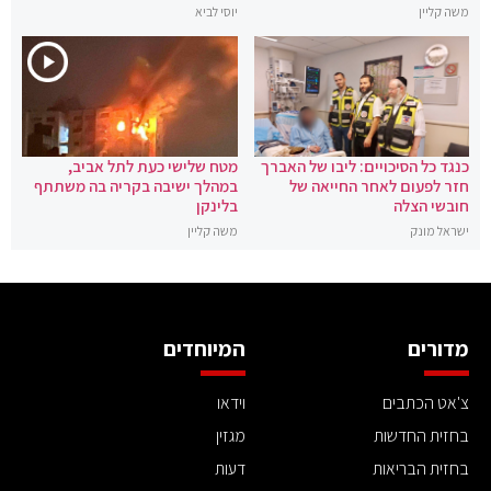
משה קליין
יוסי לביא
כנגד כל הסיכויים: ליבו של האברך
מטח שלישי כעת לתל אביב,
חזר לפעום לאחר החייאה של
במהלך ישיבה בקריה בה משתתף
חובשי הצלה
בלינקן
ישראל מונק
משה קליין
מדורים
המיוחדים
צ'אט הכתבים
וידאו
בחזית החדשות
מגזין
בחזית הבריאות
דעות