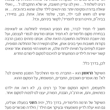
רצינו לשלוח ל… ואין לנו עדיין תשובה, או שלא התקבלנו ל…, ואולי
שאלה ברורה ומקיפה יותר: מה יתאים לילד שלנו שהוא כזה וכזה… או
שיש לנו חשש לגבי ילד, חבר, שלמד אתו/ אתה/ בגן, בחיידר,
בביה"ס, והיינו רוצים להפריד/ לקשר ביניהם, וכדו'.
חשוב לי תמיד לברר, מהו המניע האמיתי להחלטה או לשאיפה
בבחירת מקום הלימודים. לא תמיד אנחנו מודעים לגמרי לעצמנו, ועל
מה יושבת ההחלטה החשובה הזאת שלנו. אנחנו מזהים כמובן הרבה
נקודות חשובות ואף בונים אותן, אולם הקשירה של ההחלטה הסופית,
יושבת לעיתים על חוויות ילדות שלנו, או חשש הזוי ממשהו אחר שאינו
קשור ישירות לילדינו המתעתדים להיכנס למקום לימודם החדש.
לכן, בדרך כלל:
השיקול
הראשון
הוא – החברה. מי ומי ההולכים? הסגנון מתאים לנו?
לא? מה אומרים השכנים, החברים, המשפחה, על המקום ההוא.
ולפעמים, דווקא המקום שכל כך רצינו בו, לא ראה את ילדנו
כמתאים, והם, או הרב'ה, הגננת, המורה, יעצו לנו לפנות למקום אחר.
השיקול של הרמה הלימודית, בדרך כלל, יהיה
השני
במעלה אצלינו,
גם הוא יעלה לדיון משמעותי ובעיקר אם הילד / הילדה מוכשרים מעל