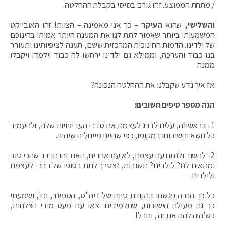
/ מתחת הממוצע. זהו גורם בסיסי בקבלת ההחלטה.
והשלישי,
שהוא
העיקר
– כך אני מאמינה – הצוות! זהו האובייקט
המשמעותי ביותר שאמור לתת לנו את המענה היותר אמיתי בחינוכם
של ילדינו. הדמות החינוכית המרכזית ששם, תענה לציפיותינו ותעורר
בנו כבוד והערכה, וממילא גם ילדינו ירחשו לה כבוד וילמדו ויקבלו
ממנה.
אז איך נדע שקבלנו את ההחלטה הנכונה?
הנה מספר טיפים חשובים
:
1- בראשונה, עלינו לדרג לעצמנו את סדרי העדיפויות שלנו, ולהעמיד
כל נושא וחשיבותו במקומו, כפי שהיינו מייחלים שיהיה.
2- לחשוב ולנתח עם עצמנו, לא עם אחרים, האם זהו הדבר שהכי טוב
ומתאים לנו? לילדינו? תשובות, נצטרך לתת בסופו של דבר- לעצמנו
ולילדינו.
כל כך הרבה פגשתי בנקודת סיום של ביה"ס, הסמינר, וכו', ושמעתי
כך גם מעולם הישיבות, שתלמידים יצאו עם מעט מידי הצלחות,
כש'היה להם את זה', וחבל!