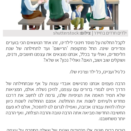
ילדים חרדים בחיידר
| צילום:
shutterstock
לקבל החלטה על מוסד חינוכי לילדינו, זהו אחד הנושאים הכי בוערים
ומדירים שינה. החל מתקופות 'הרישום' ועד לתחילתה של שנת
הלימודים, ואולי עד בכלל, אנחנו מוצאים את עצמנו חושבים, ודנים,
ושוקלים שוב ושוב, האם? ואולי? נכון? או שלא?
כל גיל ועניינו, כל ילד וצרכיו שלו.
הרבה פעמים אנחנו מרגישים אובדי עצות על אף שבתחילתה של
הדרך היינו לגמרי ברורים עם עצמנו, להיכן נשלח. אולם, המציאות
שלא תמיד תאמה את הציפיות שלנו, גרמה לנו לחשֵב את דרכנו
מחדש ולעיתים לשנות את ההחלטה. אמנם ההחלטה לשנות כיוון
יכולה להיות עבורנו אכזבה, ואפילו לגרום לנו לתסכול, אולם לא פעם
החשיבה החדשה מביאה אתה הרבה טובה והרבה הצלחה, ואף הרבה
יותר משחשבנו.
הורים רבים פונים אלי מנקודות שונות של שאלה החוזרת על עצמה.