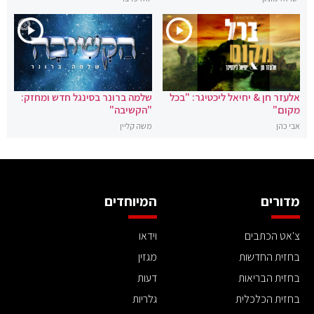
אלעזר חן & יחיאל ליכטיגר: "בכל
שלמה ברונר בסינגל חדש ומחזק:
מקום"
"הקשיבה"
אבי כהן
משה קליין
מדורים
המיוחדים
צ'אט הכתבים
וידאו
בחזית החדשות
מגזין
בחזית הבריאות
דעות
בחזית הכלכלית
גלריות