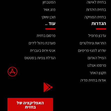
בחזית לאישה
המטבחון
בחזית היהדות
מזג אוויר
בחזית המוזיקה
תוכן שיווקי
הגדרות
עוד ..
עדכון פרופיל
פרסום בחזית
התראות וניוזלטרים
מערכת ניהול לידים
שדרוג למנוי פרימיום
אנטי וירוס בעברית
המייל האדום
הגדלת צפיות בסטטוס
פרסמו אצלנו
תקנון האתר
אודות בחזית מדיה
האפליקציה של
בחזית