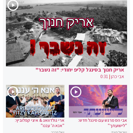
אריק חנוך בסינגל קליפ יחודי: "זה נשבר"
אבי כהן
|
0:31
אבי הס מרגש עם סינגל חדש:
ארי גולדוואג & איצי קפלוביץ:
"לישועתך"
"אנא ה' עננו"
ישראל מונק
יואל פרבר