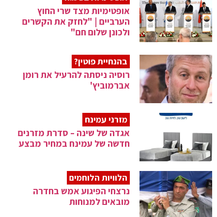
אופטימיות מצד שרי החוץ
הערביים | "לחזק את הקשרים
ולכונן שלום חם"
בהנחיית פוטין?
רוסיה ניסתה להרעיל את רומן
אברמוביץ'
מזרני עמינח
אגדה של שינה – סדרת מזרנים
חדשה של עמינח במחיר מבצע
הלוויות הלוחמים
נרצחי הפיגוע אמש בחדרה
מובאים למנוחות