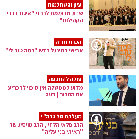
עיון והשתלמות
שבת מרוממת לרבני "איגוד רבני
הקהילות"
הכרת תודה
אבישי בסינגל חדש "כמה טוב לי"
עולה להתקפה
מדוע לממשלה אין סיכוי להכריע
את הטרור | דעה
מעלתם של גדול"י
הרב פלאי הלחין, הרב טויסיג שר
"ראיתי בני עליה"