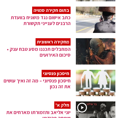
בתום חקירה סמויה
כתב אישום נגד משגיח בוועדת
הרבנים לענייני תקשורת
מחקירה ראשונית
המחבלים תכננו מסע טבח ענק •
סיכום האירועים
חיסכון פנסיוני
חיסכון פנסיוני – מה זה ואיך עושים
את זה נכון
חלק א'
יוני אליאב ותזמורתו מארחים את