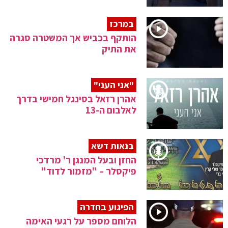
במרכז
הותקף בכביש אך המשטרה סגרה
את התיק
"אני העני"
אהרן רזאל בסינגל חמישי בדרך
לאלבום ה-13
בנאות דשא
החזן ובעל המנגן ר' מרדכי
פיקסלר – "מזמור לדוד"
הפיגוע בחדרה
הלוחם מספר על רגעי האימה