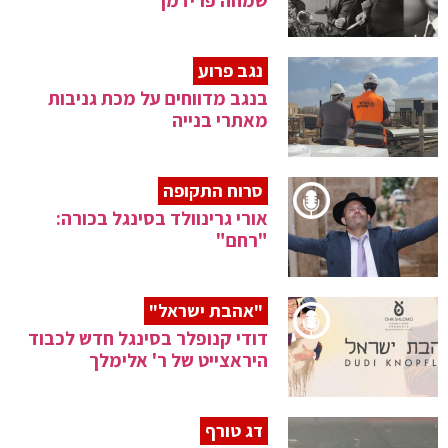
שמחה פרידמן
נגב פרוע
בנגב מדווחים על מכת גניבות
מאתרי בנייה
סרוח התקופה
אורי גרינוולד בסינגל בכורה:
"רחם"
"אהבת ישראל"
דודי קנופלר בסינגל חדש לכבוד
היראצייט של ר' אלימלך
דג טורף