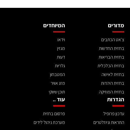
מדורים
המיוחדים
צ'אט הכתבים
וידאו
בחזית החדשות
מגזין
בחזית הבריאות
דעות
בחזית הכלכלית
גלריות
בחזית לאישה
המטבחון
בחזית היהדות
מזג אוויר
בחזית המוזיקה
תוכן שיווקי
הגדרות
עוד ..
עדכון פרופיל
פרסום בחזית
התראות וניוזלטרים
מערכת ניהול לידים