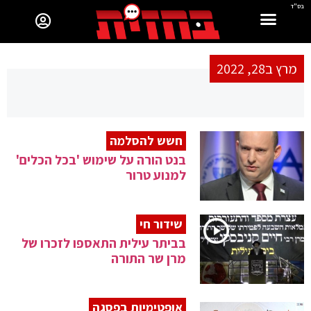
בס"ד
מרץ ב28, 2022
חשש להסלמה
בנט הורה על שימוש 'בכל הכלים'
למנוע טרור
שידור חי
בביתר עילית התאספו לזכרו של
מרן שר התורה
אופטימיות בפסגה