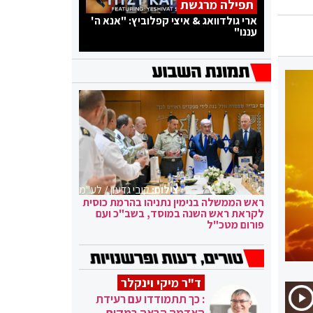
תפילה מרגשת
ארי גולדוואג & איצי קפלוביץ: "אנא ה'
עננו"
צילום:
קובי גדעון / לע"מ
ראש הממשלה בנימין נתניהו בהרמת כוסית
לקראת ראש השנה במוסד, בשב"כ ועם
פורום מטכ"ל
ד"ר מיקי וינקלר
: כך תתמודדו עם רעידת
האדמה הבאה במקום