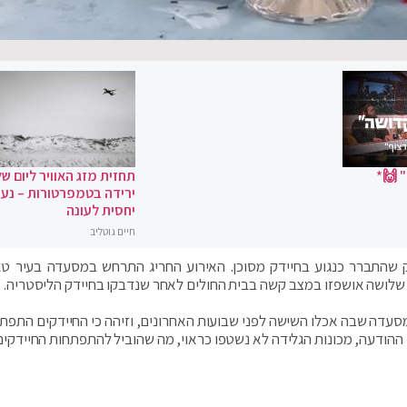
 🙌*
תחזית מזג האוויר ליום של
ירידה בטמפרטורות – נעי
יחסית לעונה
חיים גוטליב
שהתברר כנגוע בחיידק מסוכן. האירוע החריג התרחש במסעדה בעיר ט
 שלושה אושפזו במצב קשה בבית החולים לאחר שנדבקו בחיידק הליסטריה.
סעדה שבה אכלו השישה לפני שבועות האחרונים, וזיהה כי החיידקים התפתח