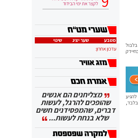
לקצר את ימי הבידוד
מטבע
שער יציג
שינוי
בלבול
עדכון אחרון:
חיידק
מצליחנים הם אנשים
ותיות כלשהן להגיע
שהופכים להרגל, לעשות
1,600 בני אדם בארה"ב בלבד,
דברים, שהמפסידנים חשים
שלא בנחת לעשות...