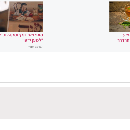
ייע
מוטי שטיינמץ ומקהלת נ
וחרדה?
"למען ידעו"
ישראל מונק