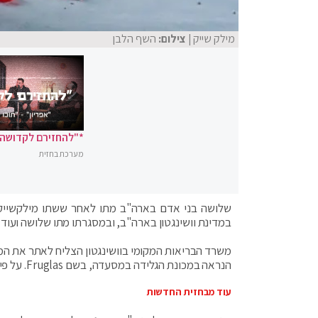
מילק שייק
| צילום:
השף הלבן
*"להחזירם לקדושה"
מערכת בחזית
שלושה בני אדם בארה"ב מתו לאחר ששתו מילקשייק 
במדינת וושינגטון בארה"ב, ובמסגרתו מתו שלושה ועוד
משרד הבריאות המקומי בוושינגטון הצליח לאתר את המ
הנראה במכונת הגלידה במסעדה, בשם Fruglas. על פי ההודעה, מכונות הגלידה לא נשטפו כראוי, מה שהוביל להתפתחות החיידקים.
עוד מבחזית החדשות