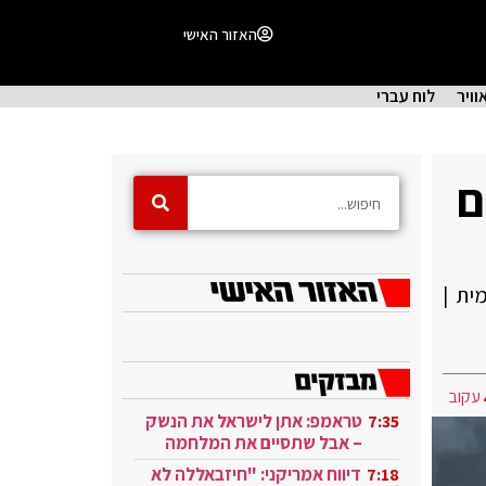
האזור האישי
וויר
לוח עברי
ם
ית |
עקוב
טראמפ: אתן לישראל את הנשק
7:35
– אבל שתסיים את המלחמה
בעזה
דיווח אמריקני: "חיזבאללה לא
7:18