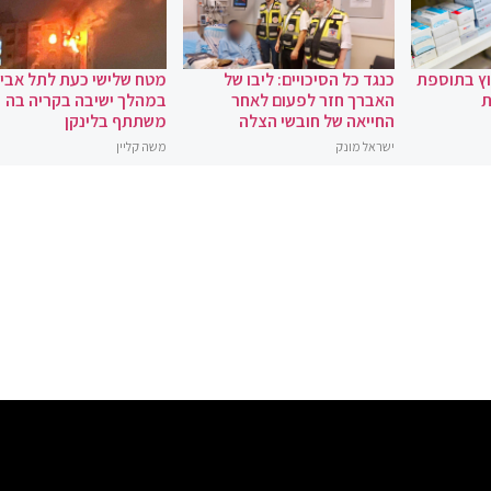
וץ בתוספת
כנגד כל הסיכויים: ליבו של
מטח שלישי כעת לתל אביב
ת
האברך חזר לפעום לאחר
במהלך ישיבה בקריה בה
החייאה של חובשי הצלה
משתתף בלינקן
ישראל מונק
משה קליין