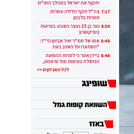
יתקוף את ישראל במהלך המו"מ
בקטאר"
צה"ל תקף הלילה עשרות
7:17
מטרות בלבנון
נער בן 15 נעצר כשנהג בפרעות
8:50
בטרקטורון
אמו של סמ"ר יאיר אביטן הי"ד:
8:48
"הסתערו על האויב בעוז
ובגבורה"
ביידן אמר כי למרות ההופעה
8:46
הכושלת בעימות מול טראמפ,
הוא ממשיך
לכל המבזקים >>