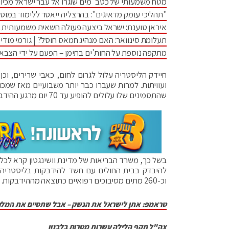
מטח משמעותי של כטב"מים שוגרו אל עבר ישראל מכיוו
"תהליכי עומק מדאיגים": בהרצליה ייאסר ללימוד במוס
איראן טוענת: ישראל ביצעה פעולה חשאית משמעותית 
תעלומת סינוואר: האם מנהיג חמאס חוסל? | גורמי מודיע
מתקפה נוספת על החות'ים בתימן – הפעם על ידי הצבא
חיידק הליסטריה עלול לגרום לחום, כאבי שרירים, וכן
ועוויתות. למרות שעברו כבר יותר משבועיים מאז שמכו
שהתסמינים שלו עלולים להופיע עד 70 יום מרגע ההידבקות.
וכ-260 מתים מסיבוכים רפואיים כתוצאה מההידבקות.
טראמפ: אתן לישראל את הנשק – אבל שתסיים את המל
צה"ל תקף הלילה עשרות מטרות בלבנון