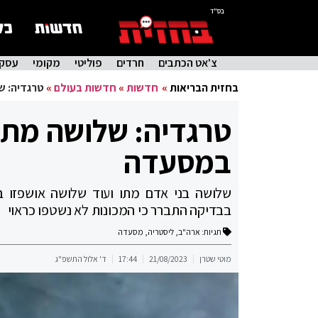
בס"ד
צ'אט הכתבים
חרדים
פוליטי
מקומי
עסקי
בחזית הבריאות
»
חדשות
»
חדשות בעולם
»
טרגדיה: ש
טרגדיה: שלושה מתו
במסעדה
שלושה בני אדם מתו ועוד שלושה אושפזו 
בבדיקה התברר כי המכונות לא נשטפו כראוי
תגיות:
ארה"ב
,
ליסטריה
,
מסעדה
מוטי שטרן
21/08/2023
17:44
ד' אלול התשפ"ג