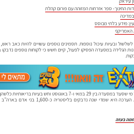
ן עיראק
דות החינוך- ספר אזרחות המזוהה עם פורום קהלת
במדינה
ין: מידע בלתי מבוסס
 האמריקני
 לשלשול ובעיות עיכול נוספות. תסמינים נוספים עשויים להיות כאב ראש, 
נות הגלידה במסעדה הפסיקו לפעול, קיים חשש כי לקוחות נוספים נדבקו ב
בשל כך, משרד הבריאות של מדינת וושינגטון קרא לכל מי שסעד במסעדה בין 29 במאי ו-7 באוגוסט וחש בעיות בריא
להיבדק בבית החולים עם חשד להידבקות בליסטריה. הערכה היא שמדי שנה נדבקים בליסטריה כ-
חמה בעזה