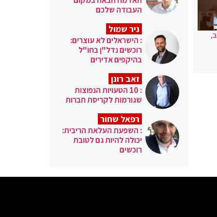
העבודה שלכם
ניר שמול
,
: הישראלים לא עוצרים:
רוכשים נדל"ן בחו"ל
בהיקפים אדירים
זאב רונן
: 10 הטעויות הנפוצות
שגורמות לקריסת חברות
רפאל שחור
: השפעת העלאת הריבית:
יכולה להיות גם לטובת
רוכשים