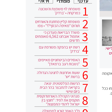
עדכני
ויראלי
פופולרי
משפחת לוי משפצת והשכונה
כמרקחה • 'ברדק'
משפחת קליין מחתנת והאורחים
תוהים "מאיפה הכסף?!" • צפו
משרד הבריאות מעדכן כי
אתמול אובחנו 6,562 מאומתים
חדשים
רשת יש בהפקה מטורפת עם
ישי:
'ברדק'
ם
האסירים הביטחוניים מאיימים:
"נשבות רעב ברמאדן"
שעות אחרונות לחגיגה הגדולה
אקומה
ברשת 'יש'
הרשות הפלסטינית: יצאה
בקריאה להתבצר בהר הבית
ו ככל
ביום שישי
מנהיגי הקהילה האורתודוקסית
תוקפים את לפיד: "חוצץ בין
ישראל ליהודי התפוצות"
ח"כ האוזר קורא לממשלה