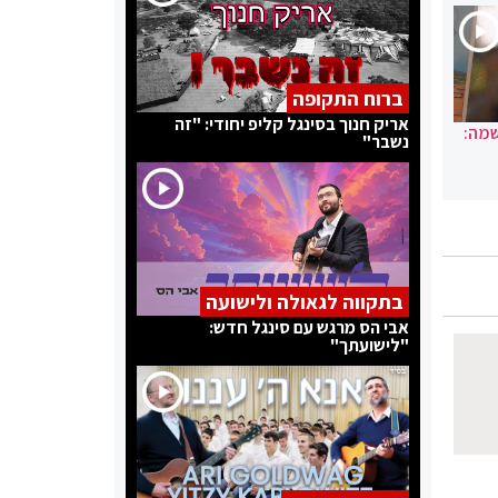
ברוח התקופה
אריק חנוך בסינגל קליפ יחודי: "זה
שמה:
נשבר"
בתקווה לגאולה ולישועה
אבי הס מרגש עם סינגל חדש:
"לישועתך"