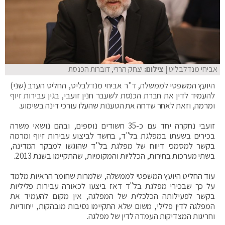
אביחי מנדלבליט
| צילום:
יצחק הררי, דוברות הכנסת
היועץ המשפטי לממשלה, ד"ר אביחי מנדלבליט, החליט הערב (שני)
להעמיד לדין את חברת הכנסת לשעבר חנין זועבי, בגין עבירות זיוף
ומרמה, וזאת לאחר שדחה את הטענות שהעלו עורכי דינה בשימוע.
זועבי נחקרה יחד עם כ-35 חשודים נוספים, ובהם נושאי משרה
בכירים בשעתו במפלגת בל"ד, בחשד לביצוע עבירות זיוף ומרמה
בקשר למסמכי דיווח של מפלגת בל"ד שהוגשו למבקר המדינה,
בשתי מערכות בחירות, הכלליות והמקומיות, שהתקיימו בשנת 2013.
עוד החליט היועץ המשפטי לממשלה, שלמרות שחומר הראיות מלמד
על כך שבכירי מפלגת בל"ד דאז ביצעו לכאורה עבירות פליליות
בקשר לפעילותה הכלכלית של המפלגה, אין מקום להעמיד את
המפלגה לדין פלילי, משום שלא התקיימו נסיבות מובהקות, ייחודיות
וחריגות המצדיקות העמדה לדין של מפלגה.