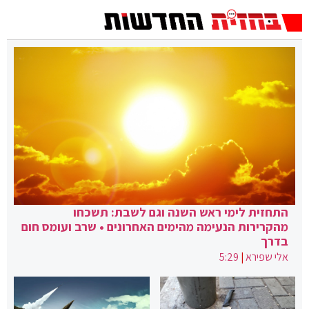
התחזית לימי ראש השנה וגם לשבת: תשכחו
מהקרירות הנעימה מהימים האחרונים • שרב ועומס חום
בדרך
אלי שפירא
|
5:29