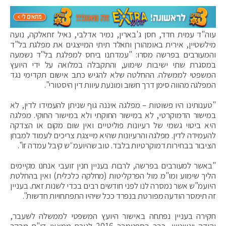
עוה"ד עמית חדד, חסן ג'בארין, נמיר אדלבי, נאיל זחאלקה, נועה
מילשטיין, אירית באומהורן וחאלד תיתי המייצגים את מפלגת בל"ד
והמעורבים בפרשה מסרו: "עמדתנו ביחס למפלגת בל"ד נשמעה
במסגרת שתי ישיבות שימוע, והתקבלה במלואה על ידי היועץ
המשפטי לממשלה. ההחלטה שלא להגיש כתב אישום תקדימי נגד
המפלגה מהווה סימן דרך חשוב ומונעת עיוות דין היסטורי".
"טענותינו היו פשוטות – מפלגה איננה גוף שניתן להעמידו לדין, לא
במישור הדמוקרטי, לא במישור החוקתי ולא במישור החוקי. מפלגה
היא ביטוי גשמי של רעיונות פוליטיים ואין שום מקום או הצדקה
להעמידה לדין. מפלגה והרעיונות שהיא מייצגת צריכים לעמוד למבחן
הציבור בבחירות דמוקרטיות בלבד. טוב שהיועמ״ש קיבל עמדה זו".
"באשר למעורבים בפרשה, לרבות בעניין חנין זועבי אנחנו מקיימים
הליך שימוע ומו"מ מול הפרקליטות (מחלקה כלכלית) ואין בהחלטת
היועמ"ש אשר נמסרה לנו לפני חודשים רבים בכדי לשנות זאת. בעניין
זה תימסר הודעה מפורטת בנפרד ככל שיהיו התפתחויות חדשות".
חקירה בעניין נפתחה באישור היועץ המשפטי לממשלה לשעבר,
יהודה וינשטיין, כבר בספטמבר 2016 לנוכח ממצאי דו"ח מבקר