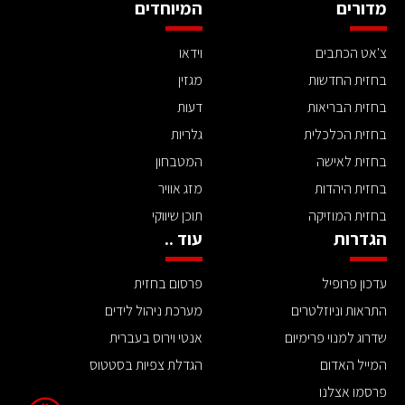
מדורים
המיוחדים
צ'אט הכתבים
וידאו
בחזית החדשות
מגזין
בחזית הבריאות
דעות
בחזית הכלכלית
גלריות
בחזית לאישה
המטבחון
בחזית היהדות
מזג אוויר
בחזית המוזיקה
תוכן שיווקי
הגדרות
עוד ..
עדכון פרופיל
פרסום בחזית
התראות וניוזלטרים
מערכת ניהול לידים
שדרוג למנוי פרימיום
אנטי וירוס בעברית
המייל האדום
הגדלת צפיות בסטטוס
פרסמו אצלנו