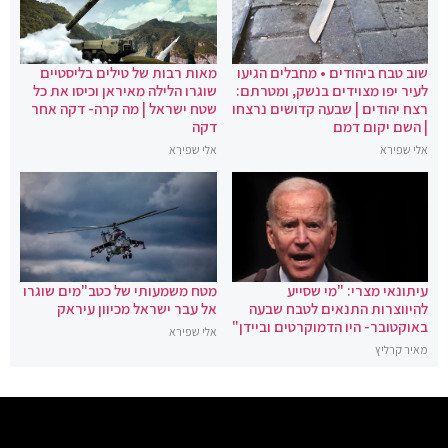
שוב טבח ביהודים • מחבלים הגיעו
מאות רבות של טילים בליסטיים
לעיר יפו מצוידים בנשק, ומטרתם:
שוגרו הלילה מאיראן וכיסו את כל
רצח יהודים | שבעה קדושים נרצחו
שטח ישראל | מה קרה- דקה אחר
| השם יקום דמם
דקה
אלי שפירא
אלי שפירא
עיתונאי מצרי: "מי שסייע
מטח משמעותי של כטב"מים שוגרו
להיווצרות התנאים לטבח שבעה
אל עבר ישראל מכיוון עיראק
באוקטובר- היו הדמוקרטים וביידן"
אלי שפירא
מאיר קרליץ