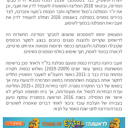
המדינה, ובינואר 2018 המליצה המשטרה להעמיד לדין את זועבי, וכן
את יו"ר המפלגה ג'מאל זחאלקה וחבר הכנסת ג'מעה אזברגה, לצד
בכירים נוספים במפלגה. באוגוסט 2018 הוחלט להעמיד לדין את
זועבי ואת המפלגה בכפוף לשימוע.
המעשים יוחסו למסמכים שהוגשו למבקר המדינה. החשדות היו
לדיווחים שקריים ולהצגת מצגים כוזבים בנוגע למקור הכספים
שקיבלה המפלגה ולהצגתם ככספי תרומות ממאות אזרחים פרטיים,
לכאורה בניגוד לאמת, תוך שימוש באלפי מסמכים מזויפים.
זועבי כיהנה כחברת כנסת מטעם מפלגת בל"ד ולאחר מכן ברשימה
המשותפת במשך עשר שנים (2019-2009) ושלוש כנסות. חקירה
נפתחה נגדה כבר ב-2011 כאשר היועמ"ש לשעבר וינשטיין החליט
לחקור אותה בעקבות השתתפותה במשט המרמרה לרצועת עזה אך
בסוופו של דבר החקירה נסגרה. לפני בחירות 2013 ו-2015 החליטה
ועדת הבחירות לפסול את מועמדותה, אך בית המשפט העליון לא
אישר את הפסילה. בשנת 2016 הורשעה במסגרת עסקת טיעון
בעבירה של העלבת עובד ציבור לאחר דברים שאמרה לשוטרים
בנצרת ונידונה לחצי שנת מאסר על תנאי.