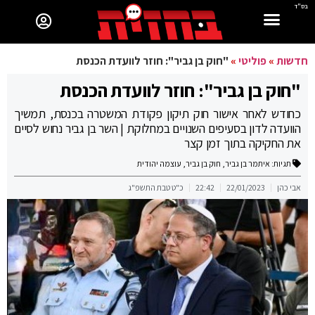
בס"ד
חדשות
»
פוליטי
»
"חוק בן גביר": חוזר לוועדת הכנסת
"חוק בן גביר": חוזר לוועדת הכנסת
כחודש לאחר אישור חוק תיקון פקודת המשטרה בכנסת, תמשיך
הוועדה לדון בסעיפים השנויים במחלוקת | השר בן גביר נחוש לסיים
את החקיקה בתוך זמן קצר
תגיות:
איתמר בן גביר
,
חוק בן גביר
,
עוצמה יהודית
אבי כהן
22/01/2023
22:42
כ"ט טבת התשפ"ג