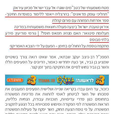
מטח משמעותי של כטב"מים שוגרו אל עבר ישראל מכיוון עיראק
"תהליכי עומק מדאיגים": בהרצליה ייאסר ללימוד במוסדות החינוך-
ספר אזרחות המזוהה עם פורום קהלת
איראן טוענת: ישראל ביצעה פעולה חשאית משמעותית במדינה
תעלומת סינוואר: האם מנהיג חמאס חוסל? | גורמי מודיעין: מידע
בלתי מבוסס
מתקפה נוספת על החות'ים בתימן – הפעם על ידי הצבא האמריקני
המפכ"ל רב-ניצב יעקב שבתאי, אמר שאינו רואה צורך בשינויים
שמציע בן גביר, אך כעת יתחדשו כאמור, הדיונים על הסעיפים הללו
והשר בן גביר נחוש לסיים את החקיקה בתוך זמן קצר.
כזכור, עד היום עברו בקריאה שנייה ושלישית הסעיפים המעגנים את
סמכותו של השר לביטחון לאומי להתוות את מדיניות המשטרה
בתחומים כגון סדרי עדיפויות, תוכניות עבודה, הנחיות כלליות,
הוראות המשטרה לפי הפקודה ומימוש סמכויותיו בכל הנוגע לתקציב
המשטרה. על פי נוסח הצעת החוק, השר יפקח על פעילות המשטרה