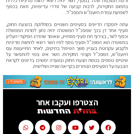
ורמת המוכנות שלה. בנוסף, השר יהיה רשאי להוות מדיניות כללית
בתחום החקירות, לרבות קביעה של סדרי עדיפויות, וזאת בכפוף
לשמיעת עמדת היועמ"ש והמפכ"ל.
עתה יתמקדו הדיונים בסעיפים השנויים במחלוקת בהצעת החוק,
סעיף אחד דן בכך שמפכ"ל המשטרה יהיה נתון למרות הממשלה
וכפוף לשר, בצירוף תת סעיף מסתייג, שאומר שהדרג הפיקודי העליון
במשטרה הוא המפכ"ל וסעיף נוסף לפיו השר רשאי להתוות מדיניות
ולקבוע עקרונות בעניין משך הטיפול בתיקים, לאחר התייעצות עם
היועמ"ש, המפכ"ל וקציני החקירות. השר אינו צפוי להתפשר על
שינויים נוספים בנוסח הצעת החוק ובוועדה ימשיכו בדיונים לקראת
הצבעה על הסעיפים הנותרים בקריאה שנייה ושלישית.
הצטרפו ועקבו אחר