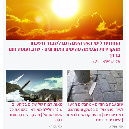
התחזית לימי ראש השנה וגם לשבת: תשכחו
מהקרירות הנעימה מהימים האחרונים • שרב ועומס חום
בדרך
אלי שפירא
|
5:29
שוב טבח ביהודים • מחבלים הגיעו
מאות רבות של טילים בליסטיים
לעיר יפו מצוידים בנשק, ומטרתם:
שוגרו הלילה מאיראן וכיסו את כל
רצח יהודים | שבעה קדושים נרצחו
שטח ישראל | מה קרה- דקה אחר
| השם יקום דמם
דקה
אלי שפירא
אלי שפירא