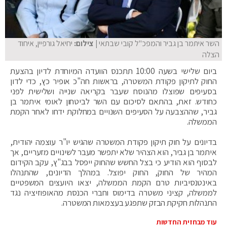
השר איתמר בן גביר והמפכ"ל קובי שבתאי
| צילום:
יחיאל גורפיין, איחוד
הצלה
ביום שלישי בשעה 10:00 תתכנס הוועדה המיוחדת לדיון בהצעת
החוק לתיקון פקודת המשטרה, בראשות חה"כ אופיר כץ, כדי לדון
בסעיפים שפוצלו מהנוסח שעבר בקריאה שנייה ושלישית לפני
כחודש. זאת, בהתאם לסיכום עם השר לביטחון לאומי איתמר בן
גביר, שההצבעה על הסעיפים השנויים במחלוקת ידחו לאחר הקמת
הממשלה.
בדיונים על חוק תיקון פקודת המשטרה שהגיש יו"ר עוצמה יהודית,
איתמר בן גביר, הוא הצהיר שלא יתפשר מעבר לשינויים מזעריים, אך
לבסוף הוא הודיע כי בצל החשש שהחוק ייפסל בבג"ץ, עקב הקידום
המהיר של החוק, החוק יפוצל. במהלך הדיונים, שהתנהלו
באינטנסיביות טרם הקמת הממשלה, יצאו היועצים המשפטיים
לממשלה, קציני משטרה בדימוס וחברי הכנסת מהאופוזיציה נגד
התנהלות חקיקת הבזק שתפגע בעצמאות המשטרה.
עוד מבחזית החדשות