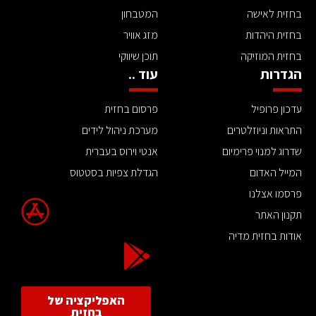
בחזית לאישה
המטבחון
בחזית היהדות
מזג אוויר
בחזית המוזיקה
תוכן שיווקי
הגדרות
עוד ..
עדכון פרופיל
פרסום בחזית
התראות וניוזלטרים
מערכת ניהול לידים
שדרוג למנוי פרימיום
אנטי וירוס בעברית
המייל האדום
הגדלת צפיות בסטטוס
פרסמו אצלנו
תקנון האתר
אודות בחזית מדיה
האפליקציה של
בחזית