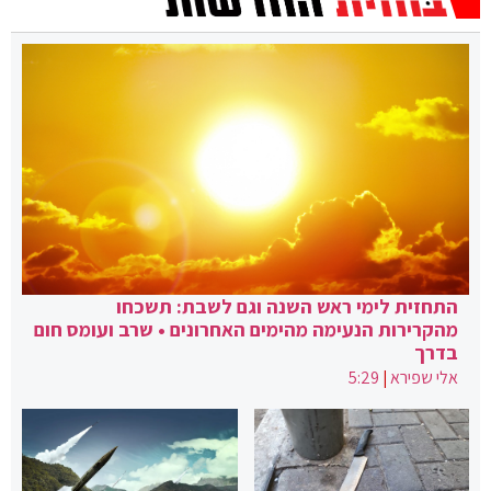
התחזית לימי ראש השנה וגם לשבת: תשכחו
מהקרירות הנעימה מהימים האחרונים • שרב ועומס חום
בדרך
אלי שפירא
|
5:29