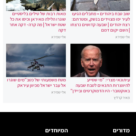
שוב טבח ביהודים • מחבלים הגיעו
מאות רבות של טילים בליסטיים
לעיר יפו מצוידים בנשק, ומטרתם:
שוגרו הלילה מאיראן וכיסו את כל
רצח יהודים | שבעה קדושים נרצחו
שטח ישראל | מה קרה- דקה אחר
| השם יקום דמם
דקה
אלי שפירא
אלי שפירא
עיתונאי מצרי: "מי שסייע
מטח משמעותי של כטב"מים שוגרו
להיווצרות התנאים לטבח שבעה
אל עבר ישראל מכיוון עיראק
באוקטובר- היו הדמוקרטים וביידן"
אלי שפירא
מאיר קרליץ
מדורים
המיוחדים