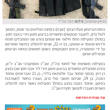
הנשק שנתפס
| צילום:
דובר צה"ל
כוחות הביטחון פעלו הבוקר (שבת) במחנה הפליטים נור שמס, הסמוך
לטול כרם, למעצר מבוקשים החשודים בביצוע פיגוע הירי באבני חפץ.
במהלך הפעילות החלו חילופי אש שמהם נהרגו שני המחבלים חמזה
ח'רויש וסאמר א-שאפעי, בני ה-22, שניסו להימלט. בתיעוד שפורסם
על ידי המשטרה, נראים המבוקשים כשהם חמושים וכוחות הביטחון
מנטרלים אותם.
בפעילות משותפת של לוחמי צה"ל, שב"כ ומסתערבי מג"ב יו"ש,
נהרגו המחבלים החשודים בביצוע פיגוע הירי ליד אבני חפץ שבו נפצע
רן רוזן. בנוסף מחמד עבד אלפתאח בלידי, בן 21 ואבראהים אחמד
כסבה, בן 19, שניהם תושבי טול כרם, נעצרו בחשד למעורבות
בפיגוע. אחמד כסבה נפצע במהלך הפעילות כאשר ניסה להימלט.
השניים הועברו להמשך חקירת שב"כ.
עוד מבחזית החדשות