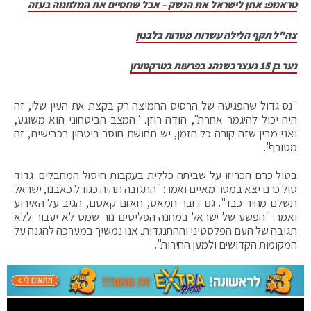
טראמפ: אתן לישראל את הנשק – אבל שתסיים את המלחמה בעזה
צה"ל תקף הלילה עשרות מטרות בלבנון
נער בן 15 נעצר כשנהג בפרעות בטרקטורון
"נס גדול שהפגיעה של הרסיס החמיצה רק בקצת את העין שלי, זה
היה יכול להיגמר אחרת", הודה רוזן. "המצב הביטחוני הוא משוגע,
ואני מבין שזה קורה כל הזמן, יש תחושת חוסר ביטחון בכבישים, זה
מטורף".
בטול כרם הכריזו על שביתה כללית בעקבות חיסול המחבלים. גדוד
טול כרם יצא במסר מאיים ואמר: "התגובה תהיה כגודל כאבנו, ישראל
תשלם מחיר כבד". גם דובר חמאס, חאזם קאסם, הגיב על האירוע
ואמר: "הפשע של ישראל במחנה הפליטים נור שמס לא יעבור ללא
תגובה של העם הפלסטיני וההתנגדות. אנו נמשיך במערכה להגנה על
המקומות הקדושים ולמען החירות".