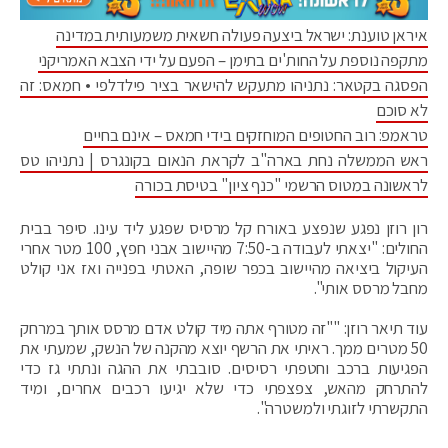
איראן טוענת: ישראל ביצעה פעולה חשאית משמעותית במדינה
מתקפה נוספת על החות'ים בתימן – הפעם על ידי הצבא האמריקני
הפסגה בקטאר: נתניהו מתעקש להישאר בציר פילדלפי • חמאס: זה
לא סוכם
טראמפ: רוב החטופים המוחזקים בידי חמאס – אינם בחיים
ראש הממשלה נחת בארה"ב לקראת הנאום בקונגרס | נתניהו טס
לראשונה במטוס הרשמי "כנף ציון" בטיסת בכורה
רון רוזן נפגע שנפצע באורח קל מרסיס שפגע ליד עינו. סיפר בבית
החולים: "יצאתי לעבודה ב-7:50 מהיישוב אבני חפץ, 100 מטר אחרי
העיקול ביציאה מהיישוב בכפר שופה, האטתי בפנייה ואז אני קולט
מחבל מרסס אותי".
עוד תיאר רוזן: ""זה מטורף אתה מיד קולט אדם מרסס אותך במרחק
50 מטרים ממך. ראיתי את הרשף יוצא מהקנה של הנשק, שמעתי את
הפגיעות ברכב וחטפתי רסיסים. סובבתי את ההגה ונתתי גז כדי
להתרחק מהאש, צפצפתי כדי שלא יגיעו רכבים אחרים, ומיד
התקשרתי לזוגתי ולמשטרה".