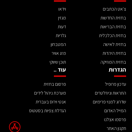
צ'אט הכתבים
וידאו
בחזית החדשות
מגזין
בחזית הבריאות
דעות
בחזית הכלכלית
גלריות
בחזית לאישה
המטבחון
בחזית היהדות
מזג אוויר
בחזית המוזיקה
תוכן שיווקי
הגדרות
עוד ..
עדכון פרופיל
פרסום בחזית
התראות וניוזלטרים
מערכת ניהול לידים
שדרוג למנוי פרימיום
אנטי וירוס בעברית
המייל האדום
הגדלת צפיות בסטטוס
פרסמו אצלנו
תקנון האתר