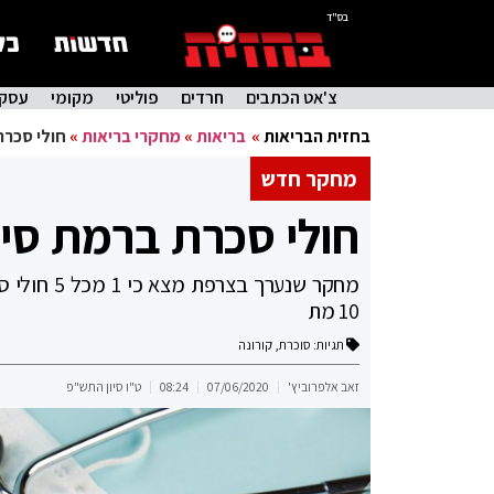
בס"ד
צ'אט הכתבים
חרדים
פוליטי
מקומי
עסקי
בחזית הבריאות
»
בריאות
»
מחקרי בריאות
»
חולי סכרת
מחקר חדש
חולי סכרת ברמת סיכ
מחקר שנער
10 מת
תגיות:
סוכרת
,
קורונה
זאב אלפרוביץ'
07/06/2020
08:24
ט"ו סיון התש"פ