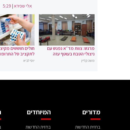
אלי שפירא
|
5:29
מרגש: צוות מד״א נפגש עם
חולים חוששים מקיצ
ניצולי הטבח בעוטף עזה
לתקציב סל התרופו
משה קליין
יוסי לביא
מדורים
המיוחדים
ה
בחזית החדשות
בחזית החדשות
ב