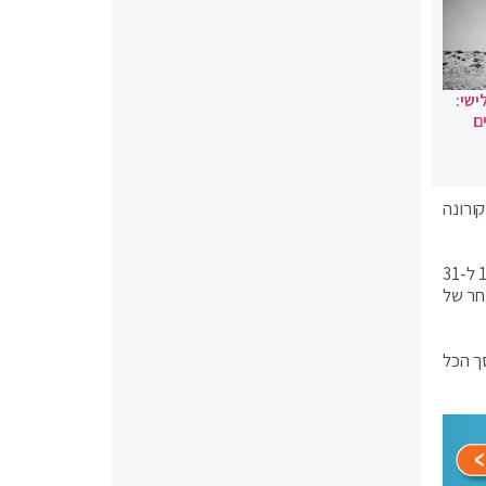
ישי:
ם
-70, מצא כי אחד מכל 10 חולי הנגיף קורונה
המחקר שהובא בכתב העת הרפואי Diabetologia Thursdayvmrp, מציין כי המחקר הקיף 53 בתי חולים בצרפת בין התאריכים 10 ל-31
ון תסמינים אחר של
 10 מת בבית החולים. בסך הכל