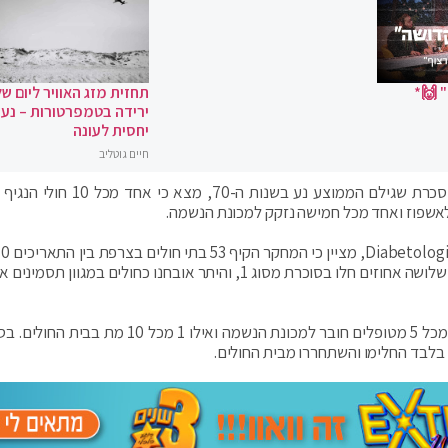
 🙌*
תחזית מזג האוויר ליום של
ירידה בטמפרטורות – נעי
יחסית לעונה
חיים גוטליב
מחקר שנערך על ידי חוקרים מצרפת ובחן 1300 חולי סכרת שגילם הממוצע נע בשנות ה
שפוז ואחד מכל חמישה נזקק למכונת הנשמה.
במרץ. 89 אחוזים מכלל הנבדקים חלו בסוכרת מסוג 2, שלושה אחוזים חלו בסוכרת מסוג 1, והיתר אובחנו כחולים במגו
לדברי עורכי המחקר, ביום השביעי לתחילת המחקר, 1 מכל 5 מטופלים חובר למכונת הנשמה ואילו 1 מכל