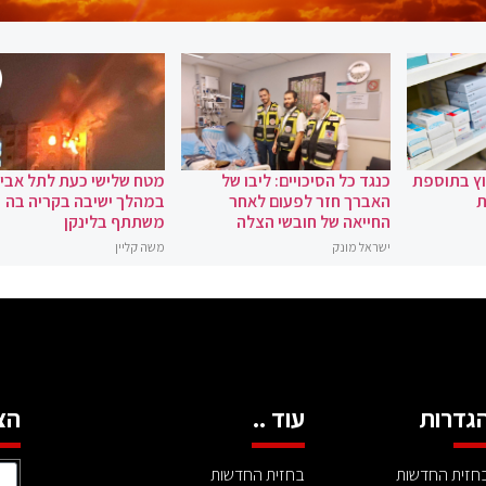
וץ בתוספת
כנגד כל הסיכויים: ליבו של
מטח שלישי כעת לתל אביב
ת
האברך חזר לפעום לאחר
במהלך ישיבה בקריה בה
החייאה של חובשי הצלה
משתתף בלינקן
ישראל מונק
משה קליין
גדרות
עוד ..
הצ
חזית החדשות
בחזית החדשות