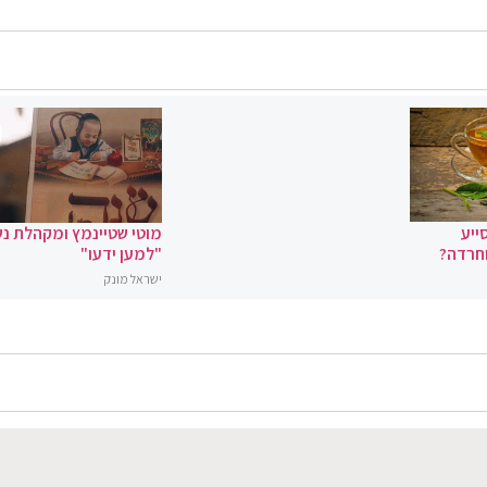
ייע
מוטי שטיינמץ ומקהלת נ
וחרדה?
"למען ידעו"
ישראל מונק