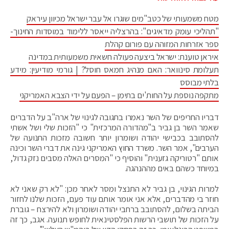
מטח משמעותי של כטב"מים שוגרו אל עבר ישראל מכיוון עיראק
"תהליכי עומק מדאיגים": בהרצליה ייאסר ללימוד במוסדות החינוך-
ספר אזרחות המזוהה עם פורום קהלת
איראן טוענת: ישראל ביצעה פעולה חשאית משמעותית במדינה
תעלומת סינוואר: האם מנהיג חמאס חוסל? | גורמי מודיעין: מידע
בלתי מבוסס
מתקפה נוספת על החות'ים בתימן – הפעם על ידי הצבא האמריקני
דבריו החריפים של השר נאמרו בתגובה לגינוי של ארה"ב על הדברים
שאמר השר בן גביר ב"מהדורה המרכזית" כי "הזכות שלי ושל אשתי
להסתובב בכבישי יהודה ושומרון יותר חשובה מזכות התנועה של
הערבים", אמר השר. משרד החוץ האמריקני גינה את דברי השר וכינה
אותם "רטוריקה גזענית" והוסיף כי "המסרים האלה מסבים נזק גדול,
במיוחד כשהם באים מההנהגה.
למרות הגינוי, בן גביר לא התנצל ומסר לאחר מכן: "לא רק שאני לא
חוזר בי מהדברים, אלא אני אומר אותם עוד פעם, הזכות שלנו לחזור
הביתה בשלום, להסתובב ברחבי יהודה ושומרון ולא להירצח – גוברת
על הזכות של תושבי הרשות הפלסטינאית לחופש תנועה. אגב, כך זה