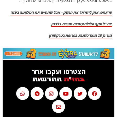
במשפט הבינלאומי, כך זה בפסקי הדין של ביהמ"ש העליון"'.
טראמפ: אתן לישראל את הנשק – אבל שתסיים את המלחמה בעזה
צה"ל תקף הלילה עשרות מטרות בלבנון
נער בן 15 נעצר כשנהג בפרעות בטרקטורון
הצטרפו ועקבו אחר