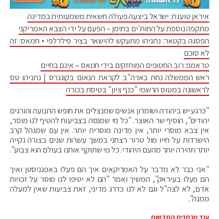
איראן טוענת: ישראל ביצעה פעולה חשאית משמעותית במדינה
מתקפה נוספת על החות'ים בתימן – הפעם על ידי הצבא האמריקני
הפסגה בקטאר: נתניהו מתעקש להישאר בציר פילדלפי • חמאס: זה
לא סוכם
טראמפ: רוב החטופים המוחזקים בידי חמאס – אינם בחיים
ראש הממשלה נחת בארה"ב לקראת הנאום בקונגרס | נתניהו טס
לראשונה במטוס הרשמי "כנף ציון" בטיסת בכורה
"כרגע יש ביהודה ושומרון אנשים שמנצלים את חופש התנועה והורגים
יהודים", הוסיף שר האוצר. "כל מי שמנסה בצביעות להטיף לנו מוסר,
אין צבא מוסרי יותר, אין מדינה מוסרית יותר. אין עם שמנהל קרב
הישרדות על חייו מול טרור רצחני במשך עשרות שנים בצורה נקייה
יותר וזהירה יותר מהעם היהודי. כל מי שתוקף אותנו בעולם הוא צבוע".
"אני כבר לא מדבר על האמריקאים איך הם פעלו באפגניסטן ואיך
הם פעלו בעיראק", המשיך ואמר "הם לא יטיפו לנו מוסר על זכויות
אדם, לא לצה"ל וגם לא לנו כדרג מדיני, זאת צביעות שאין למעלה
ממנה".
עוד מבחזית החדשות