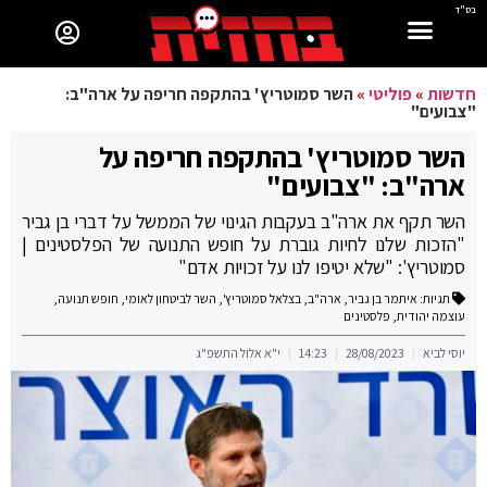
בס"ד
חדשות
»
פוליטי
»
השר סמוטריץ' בהתקפה חריפה על ארה"ב:
"צבועים"
השר סמוטריץ' בהתקפה חריפה על
ארה"ב: "צבועים"
השר תקף את ארה"ב בעקבות הגינוי של הממשל על דברי בן גביר
"הזכות שלנו לחיות גוברת על חופש התנועה של הפלסטינים |
סמוטריץ': "שלא יטיפו לנו על זכויות אדם"
תגיות:
איתמר בן גביר
,
ארה"ב
,
בצלאל סמוטריץ'
,
השר לביטחון לאומי
,
חופש תנועה
,
עוצמה יהודית
,
פלסטינים
יוסי לביא
28/08/2023
14:23
י"א אלול התשפ"ג