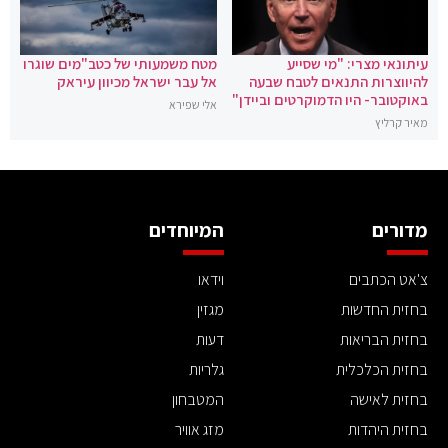
עיתונאי מצרי: "מי שסייע
מטח משמעותי של כטב"מים שוגרו
להיווצרות התנאים לטבח שבעה
אל עבר ישראל מכיוון עיראק
באוקטובר- היו הדמוקרטים וביידן"
אלי שפירא
מאיר קרליץ
מדורים
המיוחדים
צ'אט הכתבים
וידאו
בחזית החדשות
מגזין
בחזית הבריאות
דעות
בחזית הכלכלית
גלריות
בחזית לאישה
המטבחון
בחזית היהדות
מזג אוויר