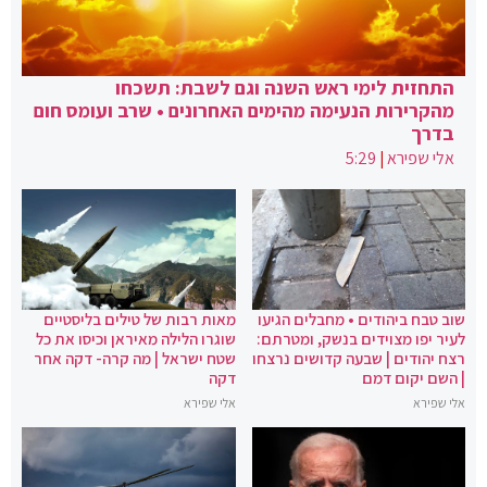
התחזית לימי ראש השנה וגם לשבת: תשכחו
מהקרירות הנעימה מהימים האחרונים • שרב ועומס חום
בדרך
אלי שפירא
|
5:29
שוב טבח ביהודים • מחבלים הגיעו
מאות רבות של טילים בליסטיים
לעיר יפו מצוידים בנשק, ומטרתם:
שוגרו הלילה מאיראן וכיסו את כל
רצח יהודים | שבעה קדושים נרצחו
שטח ישראל | מה קרה- דקה אחר
| השם יקום דמם
דקה
אלי שפירא
אלי שפירא