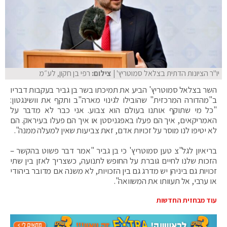
יו"ר הציונות הדתית בצלאל סמוטריץ'
| צילום:
רפי בן חקון, לע״מ
השר בצלאל סמוטריץ' הביע את תמיכתו בשר בן גביר בעקבות דבריו
ב"מהדורה המרכזית" שהובילו לגינוי מארה"ב ותקף את וושינגטון:
"כל מי שתוקף אותנו בעולם הוא צבוע. אני כבר לא מדבר על
האמריקאים, איך הם פעלו באפגניסטן או איך הם פעלו בעיראק. הם
לא יטיפו לנו מוסר על זכויות אדם, זאת צביעות שאין למעלה ממנה".
בריאיון לגל"צ טען סמוטריץ' כי בן גביר "אמר דבר פשוט בהקשר –
הזכות שלנו לחיים גוברת על החופש לתנועה, כשצריך לאזן בין שתי
זכויות גם ביניהן יש מדרג גם בין הזכויות, לא משנה אם מדובר ביהודי
או ערבי, אל תעוותו את המשוואה".
עוד מבחזית החדשות