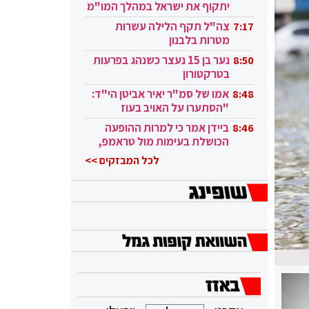
יתקוף את ישראל במהלך המו"מ
בקטאר"
צה"ל תקף הלילה עשרות
7:17
מטרות בלבנון
נער בן 15 נעצר כשנהג בפרעות
8:50
בטרקטורון
אמו של סמ"ר יאיר אביטן הי"ד:
8:48
"הסתערו על האויב בעוז
ובגבורה"
ביידן אמר כי למרות ההופעה
8:46
הכושלת בעימות מול טראמפ,
הוא ממשיך
לכל המבזקים >>