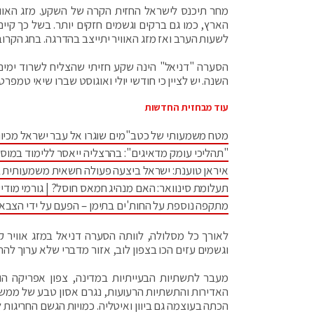
מחר תיכנס לישראל החזית הקרה של השקע. מזג האוויר
הארץ, כמו גם ברקים וגשמים חזקים יותר. בשל כך קי
לשעות הערב ואז מזג האוויר יתייצב בהדרגה. בחג הקרוב 
הסערה "דניאל" הינה שקע חזיתי שהצליח לשרוד ימים 
השנה. יש לציין כי חודשי יולי ואוגוסט שברו שיאי טמפ
עוד מבחזית החדשות
מטח משמעותי של כטב"מים שוגרו אל עבר ישראל מכיוו
"תהליכי עומק מדאיגים": בהרצליה ייאסר ללימוד במוס
איראן טוענת: ישראל ביצעה פעולה חשאית משמעותית 
תעלומת סינוואר: האם מנהיג חמאס חוסל? | גורמי מודיע
מתקפה נוספת על החות'ים בתימן – הפעם על ידי הצבא
לאורך כל מסלולה, לוותה הסערה דניאל במזג אוויר 
וגשמים עזים הכו בצפון לוב, אזור מדברי שלא ערוך לה
מעבר לתשתיות הבעייתיות במדינה, צפון אפריקה ה
הכתה בעוצמה גם ביוון ואיטליה. כמויות הגשם החריגות 