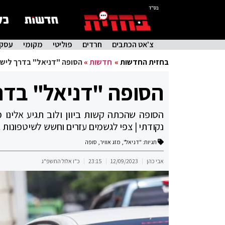
בס"ד
צ'אט הכתבים
חרדים
פוליטי
מקומי
עסקי
בחזית החדשות
»
חדשות
»
הסופה "דניאל" בדרך לישרא
הסופה "דניאל" בדרך
הסופה שהכתה קשות ביוון ולוב תגיע אלינו 
נקודתי | צפי לגשמים עזרים וחשש לשיטפונות 
תגיות:
"דניאל"
,
מזג אוויר
,
סופה
אבי כהן
12/09/2023
23:15
כ"ו אלול התשפ"ג