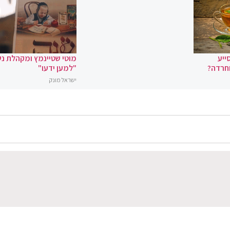
ייע
מוטי שטיינמץ ומקהלת נ
וחרדה?
"למען ידעו"
ישראל מונק