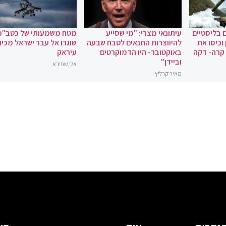
 בליסטיים
עיתונאי מצרי: "מי שסייע
מטח משמעותי של כטב"מ
וכיסו את
להיווצרות התנאים לטבח שבעה
שוגרו אל עבר ישראל מכיוו
 קרה- דקה
באוקטובר- היו הדמוקרטים
עיראק
וביידן"
אלי שפירא
מאיר קרליץ