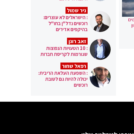
ניר שמול
: הישראלים לא עוצרים:
ים
רוכשים נדל"ן בחו"ל
ן
בהיקפים אדירים
זאב רונן
: 10 הטעויות הנפוצות
שגורמות לקריסת חברות
רפאל שחור
: השפעת העלאת הריבית:
יכולה להיות גם לטובת
רוכשים