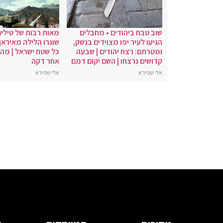
שוב טבח ביהודים • מחבלים
מאות רבות של טילים
הגיעו לעיר יפו מצוידים בנשק,
שוגרו הלילה מאיראן 
ומטרתם: רצח יהודים | שבעה
כל שטח ישראל | מה
קדושים נרצחו | השם יקום דמם
אחר דקה
אלי שפירא
אלי שפירא