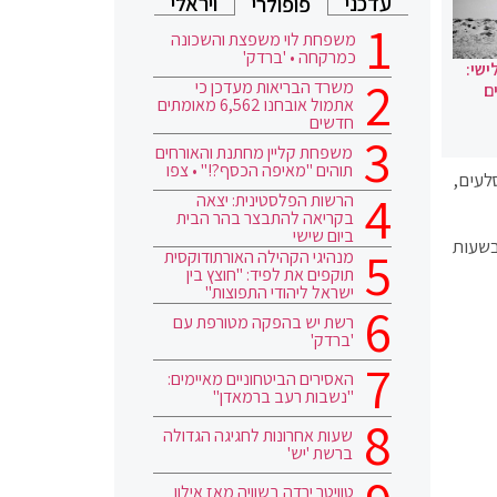
עדכני
ויראלי
פופולרי
משפחת לוי משפצת והשכונה
כמרקחה • 'ברדק'
ישי:
משרד הבריאות מעדכן כי
ם
אתמול אובחנו 6,562 מאומתים
חדשים
משפחת קליין מחתנת והאורחים
תוהים "מאיפה הכסף?!" • צפו
לעים,
הרשות הפלסטינית: יצאה
בקריאה להתבצר בהר הבית
ביום שישי
בשעות
מנהיגי הקהילה האורתודוקסית
תוקפים את לפיד: "חוצץ בין
ישראל ליהודי התפוצות"
רשת יש בהפקה מטורפת עם
'ברדק'
האסירים הביטחוניים מאיימים:
"נשבות רעב ברמאדן"
שעות אחרונות לחגיגה הגדולה
ברשת 'יש'
טוויטר ירדה בשוויה מאז אילון