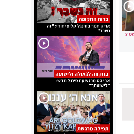
ברוח התקופה
אריק חנוך בסינגל קליפ יחודי: "זה
נשבר"
שמה:
בתקווה לגאולה ולישועה
אבי הס מרגש עם סינגל חדש:
"לישועתך"
תפילה מרגשת