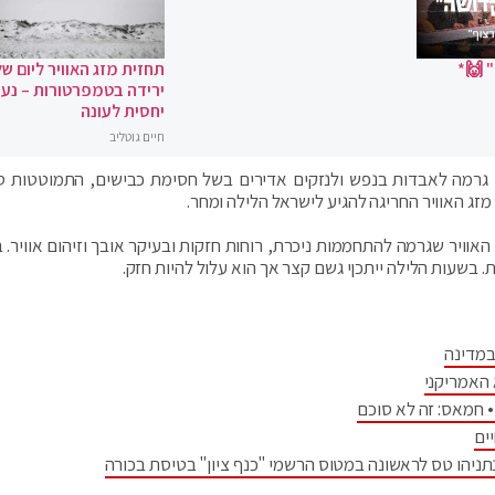
 🙌*
תחזית מזג האוויר ליום של
ירידה בטמפרטורות – נעי
יחסית לעונה
חיים גוטליב
, גרמה לאבדות בנפש ולנזקים אדירים בשל חסימת כבישים, התמוטטות ס
זג האוויר החריגה להגיע לישראל הלילה ומחר.
אוויר שגרמה להתחממות ניכרת, רוחות חזקות ובעיקר אובך וזיהום אוויר. 
בשעות הלילה ייתכןי גשם קצר אך הוא עלול להיות חזק.
במדינה
 האמריקני
 חמאס: זה לא סוכם
ים
יהו טס לראשונה במטוס הרשמי "כנף ציון" בטיסת בכורה