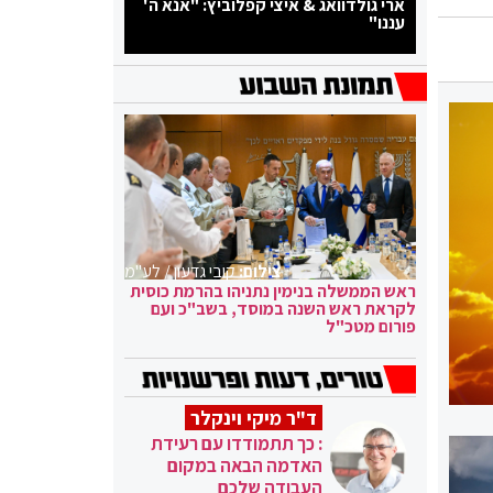
ארי גולדוואג & איצי קפלוביץ: "אנא ה'
עננו"
צילום:
קובי גדעון / לע"מ
ראש הממשלה בנימין נתניהו בהרמת כוסית
לקראת ראש השנה במוסד, בשב"כ ועם
פורום מטכ"ל
ד"ר מיקי וינקלר
: כך תתמודדו עם רעידת
האדמה הבאה במקום
העבודה שלכם