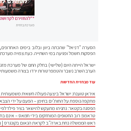
*"להחזירם לקדושה"
מערכת בחזית
הסערה "דניאל" שהכתה ביוון ובלוב בימים האחרונים
הפסקות חשמל ופגיעה במי השתייה. כעת צפויה מערכת מ
ישראל הייתה היום (שלישי) בחלק החם של מערכת מזג ה
הערב השרב נשבר והטמפרטורות ירדו בצורה משמעותית. 
עוד מבחזית החדשות
איראן טוענת: ישראל ביצעה פעולה חשאית משמעותית 
מתקפה נוספת על החות'ים בתימן – הפעם על ידי הצבא
הפסגה בקטאר: נתניהו מתעקש להישאר בציר פילדלפי •
טראמפ: רוב החטופים המוחזקים בידי חמאס – אינם בחי
ראש הממשלה נחת בארה"ב לקראת הנאום בקונגרס | נתנ