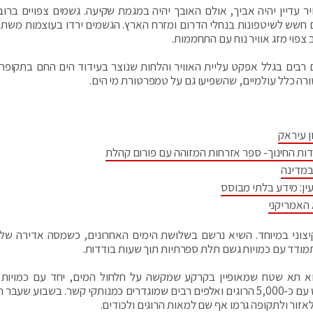
 עדיין יהיה אביך, אולם האובך יהיה במגמת שקיעה. גשמים צפויים ברוב 
ים חשש לשיטפונות בנחלי הדרום ומזרח הארץ. הגשמים ירדו בעוצמות משתנ
צפוי מזג אוויר נוח עם התחממות.
רבים בגלל אפקט עליית האוויר והלחות שנוצר בעידוד הים החם בתקופה 
רטורה כלל עולמיים, שהשפיעו גם על טמפרטורת מי הים.
ן עיראק
דות החינוך- ספר אזרחות המזוהה עם פורום קהלת
במדינה
ין: מידע בלתי מבוסס
 האמריקני
קיצוני במיוחד. השיא נרשם בשלושת הימים האחרונים, כשמסה אדירה של 
תמודד עם כמויות גשם תלת ספרתיות תוך שעות בודדות.
וא תא שטח שמאופיין בקרקע שמקשה על חלחול המים, יחד עם כמויות
האדירות והתשתיות הרעועות, נגרם אסון טבע של ממש עם כ-5,000 הרוגים ואלפים רבים שמוגדרים כמנותקי קשר. בשבוע
לאזור ולתקופה גרמו אף שם למאות הרוגים ולכודים.