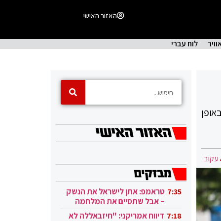
האזור האישי
וויר
לוח עברי
אופן
עקוב
טראמפ: אתן לישראל את הנשק
7:35
– אבל שתסיים את המלחמה
בעזה
דיווח אמריקני: "חיזבאללה לא
7:18