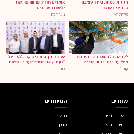
חגיגות שמחת בית השואבה
אומרים תודה: מחווה מרגשת
בבנייני האומה
לנשות האברכים
איטה קולמן
נועה קפלן
לקראת חג הסוכות: כך תימנעו
שר החינוך החרדי ביקר ב'נעורים':
מפציעה בזמן בניית הסוכה
"נעתיק את המודל לערים נוספות"
קובי לוי
קובי לוי
מדורים
המיוחדים
צ'אט הכתבים
וידאו
בחזית החדשות
מגזין
בחזית הבריאות
דעות