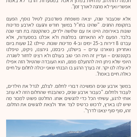
חכמה להתלהב מלחיות במלון ולאכול במסעדות. הדבר לא באמת
אפשרי ואף לא מהנה לאורך זמן".
אלא שכעבור שנה, יצאה משפחת פשדנובק לטיול נוסף, הפעם
בתקופת החגים. "שהינו בחו"ל במשך חודש והגענו לארבע מדינות
שונות באירופה. היינו אז עם שלושה ילדים, כשהקטנה בת חצי שנה
בלבד. הפעם לא התארחנו במלונות ולא אכלנו במסעדות, אלא
עברנו 8 דירות ב-25 ימים וב-4 מדינות שונות. טיילנו 12 שעות ביום
ואחריהן נשארנו ערים – בישלנו, כיבסנו, גיהצנו, ניקינו, טיפלנו
בקטנטנים – ועדיין זה היה הכי טוב בעולם ולא רצינו לחזור לשגרה.
היופי שלא ניתן היה להתעלם ממנו, הוא העובדה שהטיול הזה אפילו
לא עלה לנו יקר. זה בערך הרגע בו הבנתי שאני יכולה לחלום על חיים
כאלה. חיים באמת".
במשך ארבע שנים המשיכה דבורי לחלום. לצלם, לגדל את הילדים,
לעבוד ולחלום. "כעבור ארבע שנים, כשהבנתי שהחלום הזה לא עוזב
אותי לרגע, עשיתי הכל כדי להגשים אותו. החלטנו פשוט למכור מה
שיש לנו בארץ, לרכוש כרטיס לצד אחד ולצאת להגשים את החלום.
זהו, סוף סוף יצאנו לדרך".