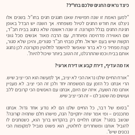
כיצד נראים החגים שלכם בחו"ל?
"למען האמת זו שנה חמישית שאנו חוגגים חגים בחו"ל. בשנים אלו
ניצלנו את חודש החגים לטיול משפחתי. אך השנה יש הבדל באופן
חגיגת החגים בגלל הקורונה. זו שנה ראשונה שלא נחגוג בבית חב"ד,
שם האווירה מדהימה ומיוחדת, עם הרבה מאוד אנשים מכל גווני
הקשת שיש בעם ישראל. חלק מבתי חב"ד סגורים, והיכן שלא סגור,
קצת מפחיד כי לא ברור שאפשר להישמר לחלוטין מקורונה. לכן נחגוג
אותם בבית וכמו שהתרגלנו, זה הטוב ביותר שיכול להיות".
אז מה עדיף, דירת קבע או דירת ארעי?
"אורח החיים שלנו נראה הכי לא יציב, אך למעשה הוא הכי יציב שיש.
הרי אנחנו כל הזמן עם המשפחה יחד ולכן זה הכי יציב. לא מעניין
אותנו מה השעה, איזה יום היום, אנחנו עם האנשים הכי קרובים ללב
ועושים מה שטוב לנו – זה הכי יציב שיש.
"בסופו של דבר, כל החיים שלנו הם לא נודע אחד גדול. אנחנו
מתכננים – ומי אמר שזה יתקיים? הנה, מישהו חלם שתהיה קורונה?
שנשב בסגר? אנחנו תלויים רק בהקדוש ברוך הוא, כשנותנים לו
להוביל אותנו ומשחררים לחלוטין, הוא פשוט מוביל למקומות הכי
נכונים שיש".