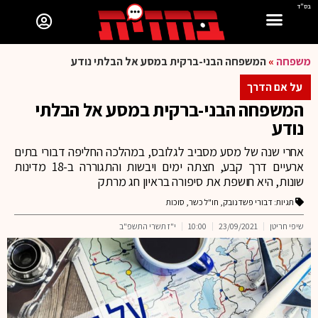
בס"ד
משפחה
»
המשפחה הבני-ברקית במסע אל הבלתי נודע
על אם הדרך
המשפחה הבני-ברקית במסע אל הבלתי
נודע
אחרי שנה של מסע מסביב לגלובס, במהלכה החליפה דבורי בתים
ארעיים דרך קבע, חצתה ימים ויבשות והתגוררה ב-18 מדינות
שונות, היא חושפת את סיפורה בראיון חג מרתק
תגיות:
דבורי פשדנובק
,
חו"ל כשר
,
סוכות
שיפי חריטן
23/09/2021
10:00
י"ז תשרי התשפ"ב