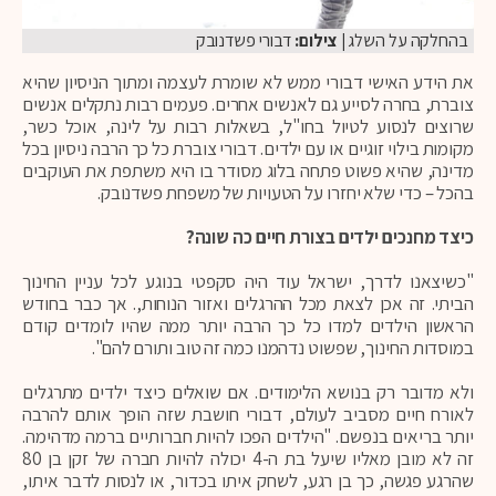
בהחלקה על השלג
| צילום:
דבורי פשדנובק
את הידע האישי דבורי ממש לא שומרת לעצמה ומתוך הניסיון שהיא
צוברת, בחרה לסייע גם לאנשים אחרים. פעמים רבות נתקלים אנשים
שרוצים לנסוע לטיול בחו"ל, בשאלות רבות על לינה, אוכל כשר,
מקומות בילוי זוגיים או עם ילדים. דבורי צוברת כל כך הרבה ניסיון בכל
מדינה, שהיא פשוט פתחה בלוג מסודר בו היא משתפת את העוקבים
בהכל – כדי שלא יחזרו על הטעויות של משפחת פשדנובק.
כיצד מחנכים ילדים בצורת חיים כה שונה?
"כשיצאנו לדרך, ישראל עוד היה סקפטי בנוגע לכל עניין החינוך
הביתי. זה אכן לצאת מכל ההרגלים ואזור הנוחות,. אך כבר בחודש
הראשון הילדים למדו כל כך הרבה יותר ממה שהיו לומדים קודם
במוסדות החינוך, שפשוט נדהמנו כמה זה טוב ותורם להם".
ולא מדובר רק בנושא הלימודים. אם שואלים כיצד ילדים מתרגלים
לאורח חיים מסביב לעולם, דבורי חושבת שזה הופך אותם להרבה
יותר בריאים בנפשם. "הילדים הפכו להיות חברותיים ברמה מדהימה.
זה לא מובן מאליו שיעל בת ה-4 יכולה להיות חברה של זקן בן 80
שהרגע פגשה, כך בן רגע, לשחק איתו בכדור, או לנסות לדבר איתו,