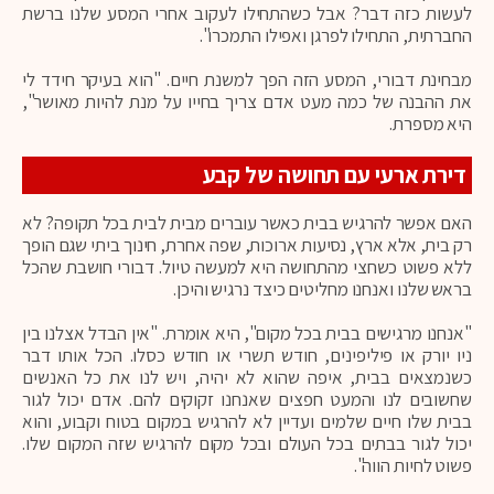
לעשות כזה דבר? אבל כשהתחילו לעקוב אחרי המסע שלנו ברשת
החברתית, התחילו לפרגן ואפילו התמכרו".
מבחינת דבורי, המסע הזה הפך למשנת חיים. "הוא בעיקר חידד לי
את ההבנה של כמה מעט אדם צריך בחייו על מנת להיות מאושר",
היא מספרת.
דירת ארעי עם תחושה של קבע
האם אפשר להרגיש בבית כאשר עוברים מבית לבית בכל תקופה? לא
רק בית, אלא ארץ, נסיעות ארוכות, שפה אחרת, חינוך ביתי שגם הופך
ללא פשוט כשחצי מהתחושה היא למעשה טיול. דבורי חושבת שהכל
בראש שלנו ואנחנו מחליטים כיצד נרגיש והיכן.
"אנחנו מרגישים בבית בכל מקום", היא אומרת. "אין הבדל אצלנו בין
ניו יורק או פיליפינים, חודש תשרי או חודש כסלו. הכל אותו דבר
כשנמצאים בבית, איפה שהוא לא יהיה, ויש לנו את כל האנשים
שחשובים לנו והמעט חפצים שאנחנו זקוקים להם. אדם יכול לגור
בבית שלו חיים שלמים ועדיין לא להרגיש במקום בטוח וקבוע, והוא
יכול לגור בבתים בכל העולם ובכל מקום להרגיש שזה המקום שלו.
פשוט לחיות הווה".