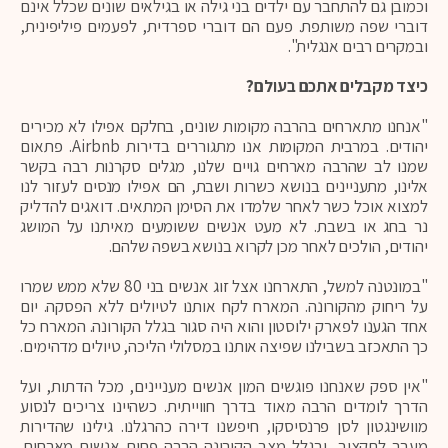
וכמובן גם להתחבר עם ילדים בני גילה או בגילאים שונים שכלל אינם
דוברי שפה משותפת. פעם הם דוברי ספרדית, לפעמים פיליפינית,
ובמקרים רבים אנגלית".
כיצד מקבלים אתכם בעולם?
"אנחנו מתארחים בהרבה מקומות שונים, בחלקם אפילו לא מכירים
יהודים. במרבית המקומות אנו מתגוררים בדירות Airbnb. פתאום
שמנו לב שהרבה מארחים גויים שלנו, מגלים סקרנות רבה בקשר
אלינו, מתעניינים בנושא כשרות ושבת, הם אפילו מנסים לעזור לנו
למצוא אוכל כשר לאחר שלמדו את הסימן המתאים. דואגים להדליק
נר בחג או בשבת. לא מעט אנשים ששומעים מאיתנו על המושג
יהודים, הולכים לאחר מכן לקרוא בנושא בשפה שלהם.
"במונטנה למשל, התארחנו אצל זוג אנשים בני 80 שלא ממש שמרו
על ריחוק מהקורונה. המארח לקח אותנו לטיולים ללא הפסקה. יום
אחד הגענו לפארק ילוסטון והוא היה סגור בגלל הקורונה. המארח כל
כך התאכזב בשבילנו שפיצה אותנו במסלולי הליכה, טיולים מדהימים.
"אין ספק שאנחנו פוגשים המון אנשים מעניינים, מכל הדתות, ועל
הדרך לומדים הרבה מאוד בדרך חווייתית. כשהיינו צריכים לנסוע
מוושינגטון לסן פרנסיסקו, חיפשנו דירה כהרגלנו. גילינו שהדירות
מעבר לתקציב, ובגלל מצב הקורונה הרבה פחות אנשים מארחים.