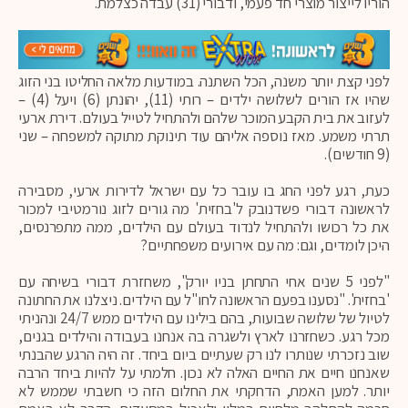
הוריו לייצור מוצרי חד פעמי, ודבורי (31) עבדה כצלמת.
לפני קצת יותר משנה, הכל השתנה. במודעות מלאה החליטו בני הזוג
שהיו אז הורים לשלושה ילדים – רותי (11), יהונתן (6) ויעל (4) –
לעזוב את בית הקבע המוכר שלהם ולהתחיל לטייל בעולם. דירת ארעי
תרתי משמע. מאז נוספה אליהם עוד תינוקת מתוקה למשפחה – שני
(9 חודשים).
כעת, רגע לפני החג בו עובר כל עם ישראל לדירות ארעי, מסבירה
לראשונה דבורי פשדנובק ל'בחזית' מה גורים לזוג נורמטיבי למכור
את כל רכושו ולהתחיל לנדוד בעולם עם הילדים, ממה מתפרנסים,
היכן לומדים, וגם: מה עם אירועים משפחתיים?
"לפני 5 שנים אחי התחתן בניו יורק", משחזרת דבורי בשיחה עם
'בחזית'. "נסענו בפעם הראשונה לחו"ל עם הילדים. ניצלנו את החתונה
לטיול של שלושה שבועות, בהם בילינו עם הילדים ממש 24/7 ונהניתי
מכל רגע. כשחזרנו לארץ ולשגרה בה אנחנו בעבודה והילדים בגנים,
שוב נזכרתי שנותרו לנו רק שעתיים ביום ביחד. זה היה הרגע שהבנתי
שאנחנו חיים את החיים האלה לא נכון. חלמתי על להיות ביחד הרבה
יותר. למען האמת, הדחקתי את החלום הזה כי חשבתי שממש לא