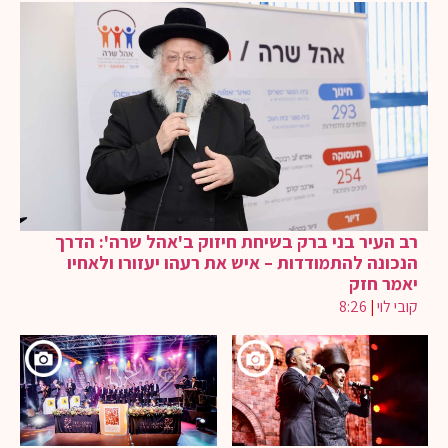
רב העיר בני ברק בשיחת חיזוק ב'אהל שרה': הדרך
הנכונה להתמודדות – איש את רעהו יעזורו ולאחיו
יאמר חזק
קובי לוי
|
8:26