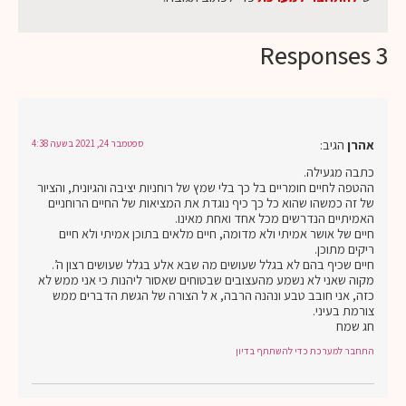
3 Responses
אהרן
הגיב:
ספטמבר 24, 2021 בשעה 4:38
כתבה מגעילה.
ההטפה לחיים חומריים בל כך בלי שמץ של רוחניות יציבה והגיונית, והציור
של זה כמשהו שהוא כל כך כיף נוגדת את המציאות של החיים הרוחניים
האמיתיים הנדרשים מכל אחד ואחת מאינו.
חיים של אושר אמיתי ולא מדומה, חיים מלאים בתוכן אמיתי ולא חיים
ריקים מתוכן.
חיים שכיף בהם לא בגלל שעושים מה שבא אלע בגלל שעושים רצון ה’.
מקוה שאני לא נשמע מהעצובים שבטוחים שאסור ליהנות כי אני ממש לא
כזה, אני חובב טבע ונהנה הרבה, א ל הצורה של הגשת הדברים ממש
צורמת בעיני.
חג שמח
התחבר למערכת כדי להשתתף בדיון