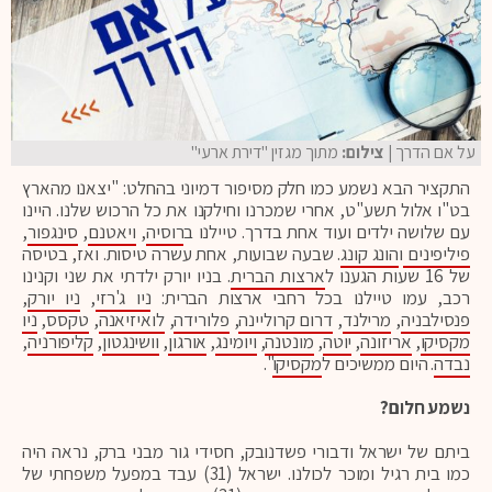
על אם הדרך
| צילום:
מתוך מגזין "דירת ארעי"
התקציר הבא נשמע כמו חלק מסיפור דמיוני בהחלט: "יצאנו מהארץ
בט"ו אלול תשע"ט, אחרי שמכרנו וחילקנו את כל הרכוש שלנו. היינו
עם שלושה ילדים ועוד אחת בדרך. טיילנו ב
רוסיה
,
ויאטנם
,
סינגפור
,
פיליפינים
ו
הונג קונג
. שבעה שבועות, אחת עשרה טיסות. ואז, בטיסה
של 16 שעות הגענו ל
ארצות הברית
. בניו יורק ילדתי את שני וקנינו
רכב, עמו טיילנו בכל רחבי ארצות הברית:
ניו ג'רזי
,
ניו יורק
,
פנסילבניה
,
מרילנד
,
דרום קרוליינה
,
פלורידה
,
לואיזיאנה
,
טקסס
,
ניו
מקסיקו
,
אריזונה
,
יוטה
,
מונטנה
,
ויומינג
,
אורגון
,
וושינגטון
,
קליפורניה
,
נבדה
. היום ממשיכים ל
מקסיקו
".
נשמע חלום?
ביתם של ישראל ודבורי פשדנובק, חסידי גור מבני ברק, נראה היה
כמו בית רגיל ומוכר לכולנו. ישראל (31) עבד במפעל משפחתי של