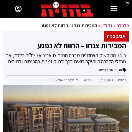
בס"ד
כלכלה
»
נדל"ן
»
המכירות צנחו – הרווח לא נפגע
אביב בניה
המכירות צנחו – הרווח לא נפגע
ב-14 החודשים האחרונים מכרה חברת מ.אביב 76 יח"ד בלבד, אך
מנהלי החברה הוותיקה רואים בכך דחייה זמנית בהכנסות וברווחים
תגיות:
אביב בנייה
בחזית
10/03/2021
20:55
כ"ו אדר התשפ"א