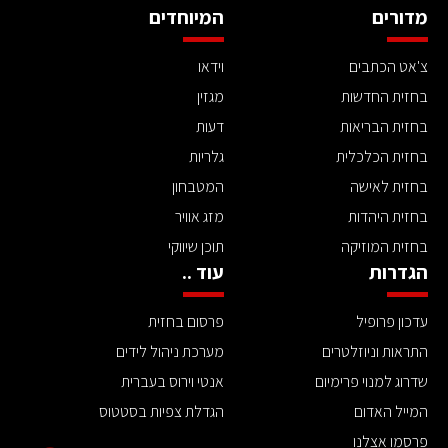
מדורים
המיוחדים
צ'אט הכתבים
וידאו
בחזית החדשות
מגזין
בחזית הבריאות
דעות
בחזית הכלכלית
גלריות
בחזית לאישה
המטבחון
בחזית היהדות
מזג אוויר
בחזית המוזיקה
תוכן שיווקי
הגדרות
עוד ..
עדכון פרופיל
פרסום בחזית
התראות וניוזלטרים
מערכת ניהול לידים
שדרוג למנוי פרימיום
אנטי וירוס בעברית
המייל האדום
הגדלת צפיות בסטטוס
פרסמו אצלנו