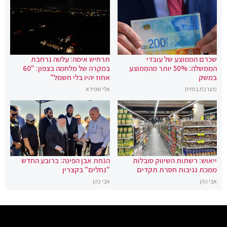
שכרם הממוצע של עובדי
תרחיש אימה: עלטה נרחבת
הממשלה: 50% יותר מהממוצע
במקרה של מלחמה בצפון: "60
במשק
אחוז יהיו בלי חשמל"
מערכת בחזית
אלי שפירא
ייאוש: רשתות השיווק סובלות
הנחת אבן הפינה: ברובע החדש
ממכת גניבות חסרת תקדים
"נחלים" בקצרין
אבי כהן
אבי כהן