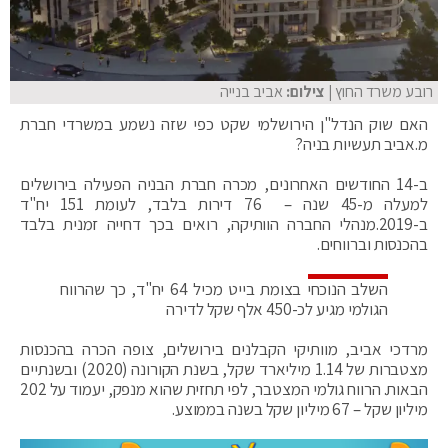
רובע משרד החוץ
| צילום:
אביב בנייה
האם שוק הנדל"ן הירושלמי שקט כפי שזה נשמע במשרדי חברת
מ.אביב תעשיות בניה?
ב-14 החודשים האחרונים, מכרה חברת הבניה הפעילה בירושלים
למעלה מ-45 שנה – 76 דירות בלבד, לעומת 151 יח"ד
ב-2019.מנהלי החברה הוותיקה, רואים בכך דחייה זמנית בלבד
בהכנסות וברווחים.
השלב הנוכחי בצומת בייט מכיל 64 יח"ד, כך שהרווח
הגולמי מגיע לכ-450 אלף שקל לדירה
מרדכי אביב, מוותיקי הקבלנים בירושלים, צופה הכרה בהכנסות
מצטברות של 1.14 מיליארד שקל, בשנת הקורונה (2020) ובשנתיים
הבאות. הרווח גולמי המצטבר, לפי תחזית שהוא מנפק, יעמוד על 202
מיליון שקל – 67 מיליון שקל בשנה בממוצע.