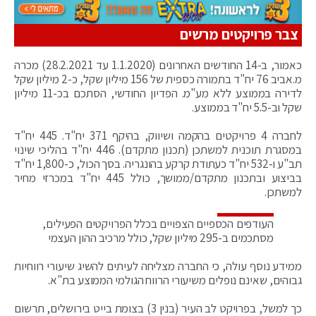
צבר פרויקטים מרשים
כאמור, ב-14 החודשים האחרונים (1.1.2020 עד 28.2.2021) מכרה
מ.אביב 76 יח"ד בתמורה כספית של 156 מיליון שקל, כ-2 מיליון שקל
לדירה בממוצע ללא מע"מ. הפדיון החודשי, הסתכם בכ-11 מיליון
שקל וב-5.5 יח"ד בממוצע.
לחברה 4 פרויקטים בהקמה ושיווק, בהיקף 371 יח"ד. 445 יח"ד
במסגרת תוכנית למשתכן (תכנון מתקדם). 446 יח"ד בהליכי שינוי
תב"ע ו-532 יח"ד כעתודת קרקע בהונגריה. בסך הכול, כ-1,800 יח"ד
בביצוע ובתכנון מתקדם/ממושך, כולל 445 יח"ד במכרזי מחיר
למשתכן.
העודפים הכספיים הצפויים בכלל הפרויקטים הפעילים,
מסתכמים ב-295 מיליון שקל, כולל מרכיב ההון העצמי
ממידע נוסף עולה, כי החברה מצליחה לעיתים להשיג שיעורי רווחיות
גבוהים, שאינם נופלים משיעורי הרווח הגולמי הממוצע בת"א.
כך למשל, בפרויקט לב העיר (בנין 3) בצומת בייט בירושלים, תרשום