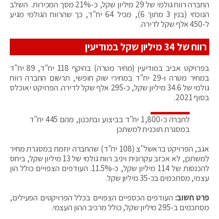
החברה רווח גולמי של 29 מיליון שקל, כ-21% מסך המכירות. השלב
הנוכחי (בנין 3 מתוך 6), מכיל 64 יח"ד, כך שהרווח הגולמי מגיע
ל-450 אלף שקל לדירה.
רווח של 34 מיליון שקל במודיעין
בפרויקט אביב במודיעין (מחיר מטרה) בהיקף 118 יח"ד, 89 יח"ד
במחיר מטרה ו-29 יח"ד במחירי שוק חופשי, תרשום החברה רווח
גולמי של 34.6 מיליון שקל, כ-295 אלף שקל לדירה. הפרויקט יאוכלס
בסוף 2021.
לחברה כ-1,800 יח"ד בביצוע ובתכנון, מהם 445 יח"ד
במסגרת תוכנית למשתכן
אגב, הפרויקט בראשל"צ (108 יח"ד) שהחברה יוזמת במסגרת מחיר
למשתכן, לא אכזב עקרונית ויניב רווח גולמי של 13 מיליון שקל, ביחס
להכנסות של 114 מיליון שקל, כ-11.5%. העודפים הצפויים כולל הון
עצמי, מסתכמים בכ-35 מיליון שקל.
פרט חשוב:
העודפים הכספיים הצפויים בכלל הפרויקטים הפעילים,
מסתכמים ב-295 מיליון שקל, כולל מרכיב ההון העצמי.