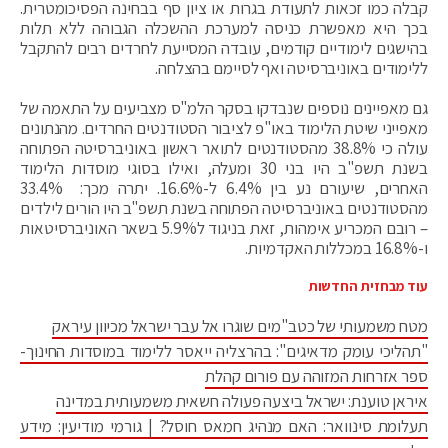
קבלה כמו זכאות לתעודת בגרות או ציון סף בבחינה הפסיכומטרית.
בכך היא מאפשרת כניסה למערכת ההשכלה הגבוהה ללא תלות
בהישגים לימודיים קודמים, עובדה המסייעת לחרדים רבים להתקבל
ללימודים באוניברסיטה ואף לסיימם בהצלחה.
גם מאפיינים נוספים שנבדקו בסקר הלמ"ס מצביעים על התאמה של
מאפייני שיטת הלימוד באו"פ לציבור הסטודנטים החרדים. מהנתונים
עולה כי 38.8% מהסטודנטים לתואר ראשון באוניברסיטה הפתוחה
בשנת תשפ"ב היו בני 30 ומעלה, ואילו בסוגי מוסדות הלימוד
האחרים, שיעורם נע בין 6.4% ל-16.6%. יתרה מכך: 33.4%
מהסטודנטים באוניברסיטה הפתוחה בשנת תשפ"ב היו הורים לילדים
– רובם המכריע אימהות, זאת בניגוד ל5.9% בשאר האוניברסיטאות
ו-16.8% במכללות האקדמיות.
עוד מבחזית החדשות
מטח משמעותי של כטב"מים שוגרו אל עבר ישראל מכיוון עיראק
"תהליכי עומק מדאיגים": בהרצליה ייאסר ללימוד במוסדות החינוך-
ספר אזרחות המזוהה עם פורום קהלת
איראן טוענת: ישראל ביצעה פעולה חשאית משמעותית במדינה
תעלומת סינוואר: האם מנהיג חמאס חוסל? | גורמי מודיעין: מידע