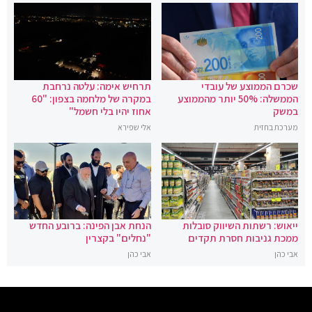
שכרם הממוצע של עובדי
תרחיש אימה: עלטה נרחבת
הממשלה: 50% יותר מהממוצע
במקרה של מלחמה בצפון: "60
במשק
אחוז יהיו בלי חשמל"
מערכת בחזית
אלי שפירא
ייאוש: רשתות השיווק סובלות
הנחת אבן הפינה: ברובע החדש
ממכת גניבות חסרת תקדים
"נחלים" בקצרין
אבי כהן
אבי כהן