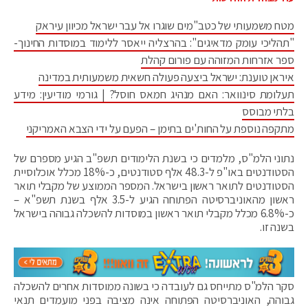
מטח משמעותי של כטב"מים שוגרו אל עבר ישראל מכיוון עיראק
"תהליכי עומק מדאיגים": בהרצליה ייאסר ללימוד במוסדות החינוך-
ספר אזרחות המזוהה עם פורום קהלת
איראן טוענת: ישראל ביצעה פעולה חשאית משמעותית במדינה
תעלומת סינוואר: האם מנהיג חמאס חוסל? | גורמי מודיעין: מידע
בלתי מבוסס
מתקפה נוספת על החות'ים בתימן – הפעם על ידי הצבא האמריקני
נתוני הלמ"ס, מלמדים כי בשנת הלימודים תשפ"ב הגיע מספרם של
הסטודנטים באו"פ ל-48.3 אלף סטודנטים, כ-18% מכלל אוכלוסיית
הסטודנטים לתואר ראשון בישראל. המספר הממוצע של מקבלי תואר
ראשון מהאוניברסיטה הפתוחה הגיע ל-3.5 אלף בשנת תשפ"א –
כ-6.8% מכלל מקבלי תואר ראשון במוסדות להשכלה גבוהה בישראל
בשנה זו.
סקר הלמ"ס מתייחס גם לעובדה כי בשונה ממוסדות אחרים להשכלה
גבוהה, האוניברסיטה הפתוחה אינה מציבה בפני מועמדים תנאי