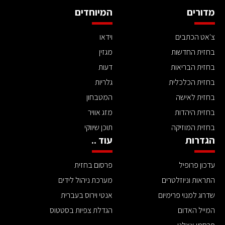
מדורים
המיוחדים
צ'אט הכתבים
וידאו
בחזית החדשות
מגזין
בחזית הבריאות
דעות
בחזית הכלכלית
גלריות
בחזית לאישה
המטבחון
בחזית היהדות
מזג אוויר
בחזית המוזיקה
תוכן שיווקי
הגדרות
עוד ..
עדכון פרופיל
פרסום בחזית
התראות וניוזלטרים
מערכת ניהול לידים
שדרוג למנוי פרימיום
אנטי וירוס בעברית
המייל האדום
הגדלת צפיות בסטטוס