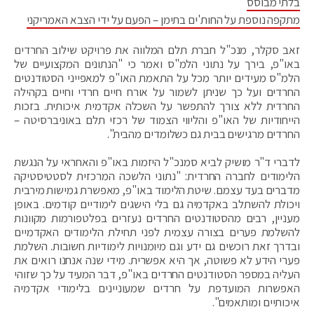
בלתי מבוסס
מתקפה נוספת על החות'ים בתימן – הפעם על ידי הצבא האמריקני
זאב סקלר, מנכ"ל חברת תלם המלווה את פרויקט שילוב החרדים
באו"פ, בירך על נתוני הלמ"ס ואמר כי "הנתונים המקצועיים של
הלמ"ס מעידים יותר מכל על התאמת האו"פ למאפייני הסטודנטים
החרדים ועל כך שניתן לשמור על אורח חיים חרדי וחיים בקהילה
החרדית ללא צורך להתפשר על השכלה אקדמית איכותית. בזכות
הייחודיות של האו"פ והליווי הצמוד של רכזי תלם באוניברסיטה –
החרדים מרגישים בבית גם כשלומדים מהבית".
לדברי ד"ר מושיק לביא סמנכ"ל היזמות באו"פ והאחראי על הנגשת
הלימודים לחברה החרדית: "נתוני הלשכה המרכזית לסטטיסטיקה
מדברים בעד עצמם. שיטת הלימוד באו"פ, מאפשרת גמישות מירבית
ויכולת להשתלב באקדמיה גם בלי הישגים לימודיים קודמים. באופן
מעניין, רבים מהסטודנטים החרדים נעזרים בפלטפורמות מקוונות
להשלמת פערים בצורה עצמית לפני תחילת הלימודים האקדמיים
ובדרך זאת רוכשים גם ידע וגם מיומנויות לימודיות חשובות. השלמת
פערי הידע לא פשוטה, אך היא אפשרית. מידי שנה אנחנו רואים את
העליה במספר הסטודנטים החרדים באו"פ, דבר המעיד על כך שזוהי
האפשרות המועדפת על חרדים שמעוניינים בלימודי אקדמיה
איכותיים ומותאמים".