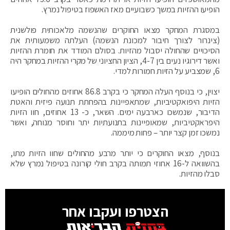
הופיעו ההזיות במשך כשבועיים מאז האשפוז בטיפול נמרץ.
במסגרת המחקר מצאו החוקרים שהנשמה מלאכותית פולשנית
(צינרור לצורך חיבור למכונת הנשמה) העלתה משמעותית את
הסיכויים שהחולה יסבול מהזיות. בסולם המודד את חומרת ההזיות
ואשר דירוגיו נעים בין 4-7, הציון החציוני של מקרי ההזיות במחקר היה
6, שמצביע על הזיות חמורות למדי.
יצוין, כי בנוסף העלה המחקר כי בקרב 86.8 אחוזים מהחולים הופיעו
הזיות היפואקטיביות, שמתאפיינות בהפחתת תנועה פיזית והאטת
הדיבור, שנמשכו כארבעה ימים. השאר, כ- 13 אחוזים, חוו הזיות
היפראקטיביות, שמאופיינות בתנועתיות יתר וחוסר מנוחה, ואשר
נמשכו זמן קצר יותר – פחות מיממה.
בנוסף, מצאו החוקרים כי יותר מרבע מהחולים שחוו הזיות מתו,
בהשוואה ל-16 אחוזי תמותה בקרב חולי קורונה בטיפול נמרץ שלא
סבלו מהזיות.
הצטרפו ועקבו אחר