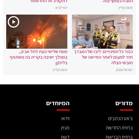
הטבח בעוטף עזה
לתקציב סל התרופות
משה קליין
יוסי לביא
כנגד כל הסיכויים: ליבו של האברך
מטח שלישי כעת לתל אביב,
חזר לפעום לאחר החייאה של
במהלך ישיבה בקריה בה משתתף
חובשי הצלה
בלינקן
ישראל מונק
משה קליין
מדורים
המיוחדים
צ'אט הכתבים
וידאו
בחזית החדשות
מגזין
בחזית הבריאות
דעות