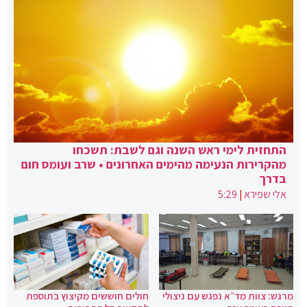
התחזית לימי ראש השנה וגם לשבת: תשכחו
מהקרירות הנעימה מהימים האחרונים • שרב ועומס חום
בדרך
אלי שפירא
|
5:29
מרגש: צוות מד״א נפגש עם ניצולי
חולים חוששים מקיצוץ בתוספת