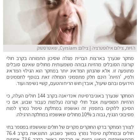
הזיות, צילום אילוסטרציה | צילום: Cyrsiam, שאטרסטוק
מחקר שנערך בארצות הברית מגלה שסיכון התמותה בקרב חולי
קורונה הסובלים מהזיות גבוהה משמעותית מחולים שאינם סובלים
מתופעה זו. אלא שהנתון המדאיג יותר במחקר הוא הגילוי המדאיג
ולפיו, 'הזיות' הינם חלק מתסמיני המחלה זאת בנוסף לתסמינים
הידועים ובהם שיעול, אובדן חוש הריח והטעם, קשיי נשימה ועוד.
המחקר שנערך באוניברסיטת אינדיאנה בקרב 144 חולים העלה, כי
ההזיות המופיעות אצל חולי קורונה נעלמות כעבור שבוע. אם כי
הסיכון ללוקים בתסמין זה ואושפזו במחלקת טיפול נמרץ למות
מסיבוכי הנגיף, גבוה ב 10% מחולים שאושפזו במחלקה הרגילה.
לצורך המחקר בדקו החוקרים מקרים של חולים שאושפזו במספר בתי
חולים ובמחלקת טיפול נמרץ במשך כשבוע. התוצאות בקרב 76.4
מהמאושפזים הופיעו הזיות או תרדמת כאשר בקרב 73.6 אחוזים