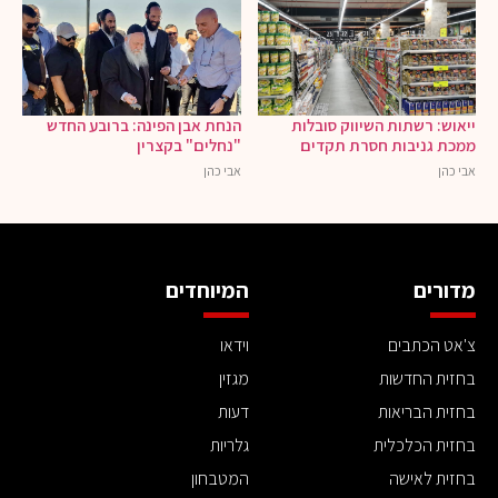
ייאוש: רשתות השיווק סובלות
הנחת אבן הפינה: ברובע החדש
ממכת גניבות חסרת תקדים
"נחלים" בקצרין
אבי כהן
אבי כהן
מדורים
המיוחדים
צ'אט הכתבים
וידאו
בחזית החדשות
מגזין
בחזית הבריאות
דעות
בחזית הכלכלית
גלריות
בחזית לאישה
המטבחון