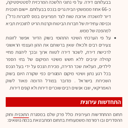
בבעלותם דירה. על פי נתוני הלשכה המרכזית לסטטיסטיקה,
כ-66 אחוז מממשקי הבית גרים בנכס בבעלותם. יישום תוכנית
דיור להשכרה ארוכת טווח לצד תמריצים במס לחברות נדל"ן
וכניסה עתידית של חברות הביטוח וקרנות הריט לתוכנית תביא
למהפכה של ממש.
על פי הערכתי השינוי התהומי בשוק הדיור אפשר לזוגות
צעירים רבים ולכאלו שאין ברשותם את ההון העצמי הראשוני
לרכישת דירת, לשכור דירה לטווח ארוך ובכך ליהנות מחיי
קהילה יציבים ללא חשש משינוי המיקום של בתי הספר
לילדים, העלאת שכר הדירה, מכירת הנכס על ידי בעל הנכס
בכל רגע נתון ושינוי מיקום המגורים כפי שקורה היום בשוק
השכירות בישראל . מדובר במודל הדומה מאוד לשוק
האמריקאי, שבו אנשים רבים שוכרים דירות ולא קונים דירות.
התחדשות עירונית
תחום ההתחדשות העירונית כולל פרק שלם במסגרת
התוכנית
וחוק
ההסדרים ובו רפורמה משמעותית בתחום המתבטאת בכמה נושאים: