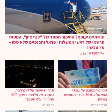
ובשתיים יעופף | הסיפור המוזר של "כנף ציון", המטוס
הרשמי של ראשי ממשלות ישראל והכנפיים שלא טסו –
עד עכשיו
אלי שפירא
|
5:12
שכרם הממוצע של עובדי
תרחיש אימה: עלטה נרחבת
הממשלה: 50% יותר מהממוצע
במקרה של מלחמה בצפון: "60
במשק
אחוז יהיו בלי חשמל"
מערכת בחזית
אלי שפירא