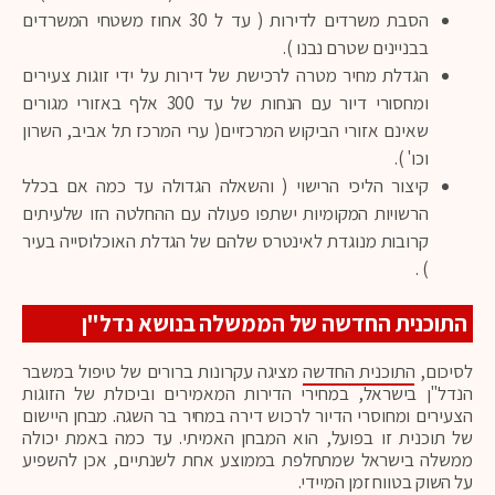
הסבת משרדים לדירות ( עד ל 30 אחוז משטחי המשרדים
בבניינים שטרם נבנו ).
הגדלת מחיר מטרה לרכישת של דירות על ידי זוגות צעירים
ומחסורי דיור עם הנחות של עד 300 אלף באזורי מגורים
שאינם אזורי הביקוש המרכזיים( ערי המרכז תל אביב, השרון
וכו' ).
קיצור הליכי הרישוי ( והשאלה הגדולה עד כמה אם בכלל
הרשויות המקומיות ישתפו פעולה עם ההחלטה הזו שלעיתים
קרובות מנוגדת לאינטרס שלהם של הגדלת האוכלוסייה בעיר
) .
התוכנית החדשה של הממשלה בנושא נדל"ן
לסיכום,
התוכנית החדשה
מציגה עקרונות ברורים של טיפול במשבר
הנדל"ן בישראל, במחירי הדירות המאמירים וביכולת של הזוגות
הצעירים ומחוסרי הדיור לרכוש דירה במחיר בר השגה. מבחן היישום
של תוכנית זו בפועל, הוא המבחן האמיתי. עד כמה באמת יכולה
ממשלה בישראל שמתחלפת בממוצע אחת לשנתיים, אכן להשפיע
על השוק בטווח זמן המיידי.