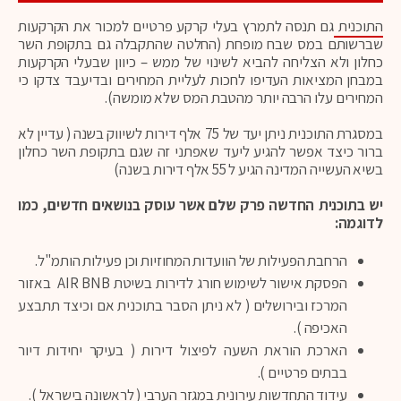
התוכנית
גם תנסה לתמרץ בעלי קרקע פרטיים למכור את הקרקעות
שברשותם במס שבח מופחת (החלטה שהתקבלה גם בתקופת השר
כחלון ולא הצליחה להביא לשינוי של ממש – כיוון שבעלי הקרקעות
במבחן המציאות העדיפו לחכות לעליית המחירים ובדיעבד צדקו כי
המחירים עלו הרבה יותר מהטבת המס שלא מומשה).
במסגרת התוכנית ניתן יעד של 75 אלף דירות לשיווק בשנה ( עדיין לא
ברור כיצד אפשר להגיע ליעד שאפתני זה שגם בתקופת השר כחלון
בשיא העשייה המדינה הגיע ל 55 אלף דירות בשנה)
יש בתוכנית החדשה פרק שלם אשר עוסק בנושאים חדשים, כמו
לדוגמה:
הרחבת הפעילות של הוועדות המחוזיות וכן פעילות הותמ"ל.
הפסקת אישור לשימוש חורג לדירות בשיטת AIR BNB באזור
המרכז ובירושלים ( לא ניתן הסבר בתוכנית אם וכיצד תתבצע
האכיפה ).
הארכת הוראת השעה לפיצול דירות ( בעיקר יחידות דיור
בבתים פרטיים ).
עידוד התחדשות עירונית במגזר הערבי ( לראשונה בישראל ).