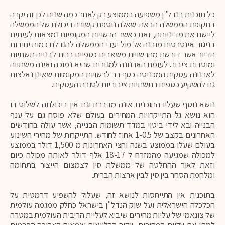
כל תוכנית בנדל"ן משפיעה בממוצע רק לאחר כמה שנים לכן זה יקרה
בתקופת הממשלה הבאה. שאלה נוספת קשורה ביכולת של הממשלה
ליישם את מדיניותה, זאת כאשר הרשויות המקומיות נמצאות לעיתים
בניגוד אינטרסים מובנה אל מול יעדי הממשלה להגדלת כמות יחידות
הדיור אשר דורשת מהרשויות משאבים כספיים רבים לבנייה תשתיות
ומוסדות ציבור. לעומת הארנונה למגורים שהיא נמוכה ואינה משתווה
לארנונה עסקית המכניסה כסף רב לרשויות המקומיות שאינן נאלצות
גם להשקיע כספים בתשתיות ציבוריות לטובת העסקים.
נושא נוסף שעליו התוכנית אינה מדברת וגם אין ביכולתה לשלוט בו
הוא נושא גל התייקרויות המחירים בעולם שלא פוסח גם על ענף
הבנייה ובא לידי ביטוי במדד תשומות הבנייה, אשר עולה בחודשים
האחרונים בקצב של 1-0.5 אחוז לחודש. התייקרות של מחירי השינוע
בעולם שעלו בממוצע בשנה וחצי האחרונות מ 1,500 דולר בממוצע
למכולה שמגיעה מהמזרח ל 18-17 אלף דולר לאותה מכולה כיום
וזאת לאור ההחלטה של ממשלת סין לצמצום הייצור בתחומה
ומלחמת הסחר בין סין לבין ארצות הברית.
בתוכנית אין התייחסות לנושא זה, שעלול להשפיע דרמטית על
הכלכלה הישראלית ועל שוק הנדל"ן בישראל כחלק ממגמה עולמית
של צונאמי של עליות מחירים שיביא לעליית הריבית העולמית במטרה
למתן את עליות המחירים, ייקור ההלוואות וצמצום הצריכה הפרטית