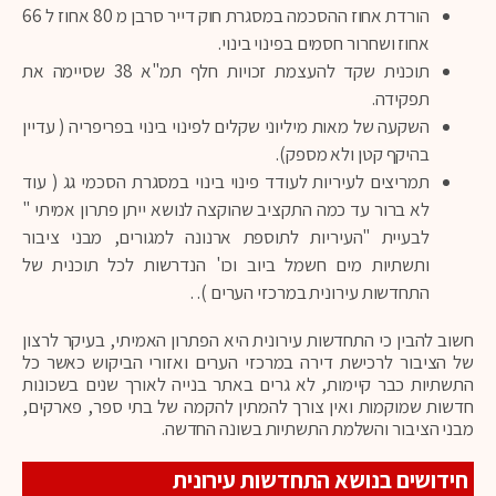
הורדת אחוז ההסכמה במסגרת חוק דייר סרבן מ 80 אחוז ל 66
אחוז ושחרור חסמים בפינוי בינוי.
תוכנית שקד להעצמת זכויות חלף תמ"א 38 שסיימה את
תפקידה.
השקעה של מאות מיליוני שקלים לפינוי בינוי בפריפריה ( עדיין
בהיקף קטן ולא מספק).
תמריצים לעיריות לעודד פינוי בינוי במסגרת הסכמי גג ( עוד
לא ברור עד כמה התקציב שהוקצה לנושא ייתן פתרון אמיתי "
לבעיית "העיריות לתוספת ארנונה למגורים, מבני ציבור
ותשתיות מים חשמל ביוב וכו' הנדרשות לכל תוכנית של
התחדשות עירונית במרכזי הערים ). .
חשוב להבין כי התחדשות עירונית היא הפתרון האמיתי, בעיקר לרצון
של הציבור לרכישת דירה במרכזי הערים ואזורי הביקוש כאשר כל
התשתיות כבר קיימות, לא גרים באתר בנייה לאורך שנים בשכונות
חדשות שמוקמות ואין צורך להמתין להקמה של בתי ספר, פארקים,
מבני הציבור והשלמת התשתיות בשונה החדשה.
חידושים בנושא התחדשות עירונית