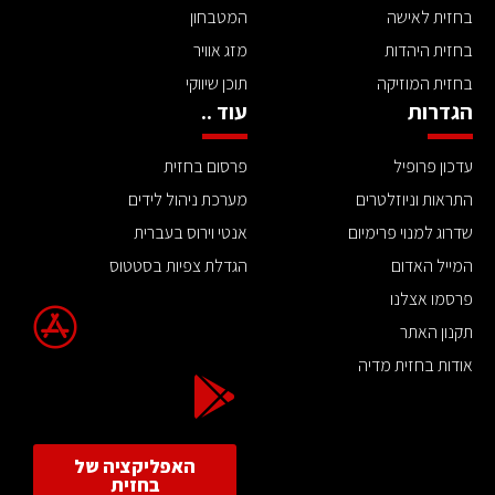
בחזית לאישה
המטבחון
בחזית היהדות
מזג אוויר
בחזית המוזיקה
תוכן שיווקי
הגדרות
עוד ..
עדכון פרופיל
פרסום בחזית
התראות וניוזלטרים
מערכת ניהול לידים
שדרוג למנוי פרימיום
אנטי וירוס בעברית
המייל האדום
הגדלת צפיות בסטטוס
פרסמו אצלנו
תקנון האתר
אודות בחזית מדיה
האפליקציה של
בחזית