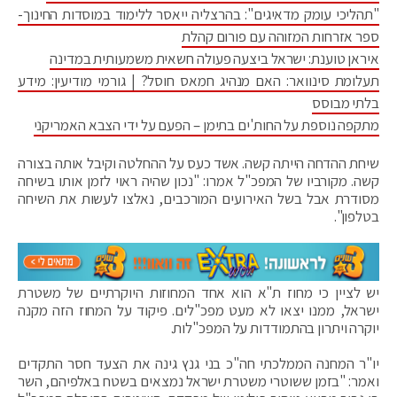
"תהליכי עומק מדאיגים": בהרצליה ייאסר ללימוד במוסדות החינוך-
ספר אזרחות המזוהה עם פורום קהלת
איראן טוענת: ישראל ביצעה פעולה חשאית משמעותית במדינה
תעלומת סינוואר: האם מנהיג חמאס חוסל? | גורמי מודיעין: מידע
בלתי מבוסס
מתקפה נוספת על החות'ים בתימן – הפעם על ידי הצבא האמריקני
שיחת ההדחה הייתה קשה. אשד כעס על ההחלטה וקיבל אותה בצורה
קשה. מקורביו של המפכ"ל אמרו: "נכון שהיה ראוי לזמן אותו בשיחה
מסודרת אבל בשל האירועים המורכבים, נאלצו לעשות את השיחה
בטלפון".
יש לציין כי מחוז ת"א הוא אחד המחוזות היוקרתיים של משטרת
ישראל, ממנו יצאו לא מעט מפכ"לים. פיקוד על המחוז הזה מקנה
יוקרה ויתרון בהתמודדות על המפכ"לות.
יו"ר המחנה הממלכתי חה"כ בני גנץ גינה את הצעד חסר התקדים
ואמר: "בזמן ששוטרי משטרת ישראל נמצאים בשטח באלפיהם, השר