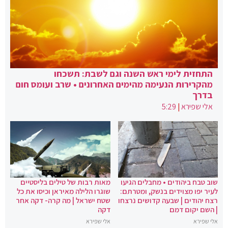
התחזית לימי ראש השנה וגם לשבת: תשכחו
מהקרירות הנעימה מהימים האחרונים • שרב ועומס חום
בדרך
אלי שפירא
|
5:29
שוב טבח ביהודים • מחבלים הגיעו
מאות רבות של טילים בליסטיים
לעיר יפו מצוידים בנשק, ומטרתם:
שוגרו הלילה מאיראן וכיסו את כל
רצח יהודים | שבעה קדושים נרצחו
שטח ישראל | מה קרה- דקה אחר
| השם יקום דמם
דקה
אלי שפירא
אלי שפירא