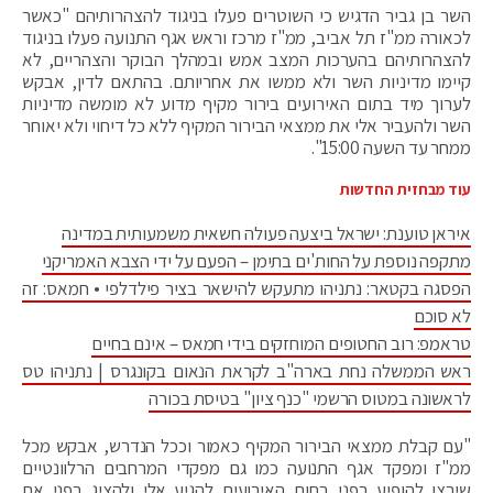
השר בן גביר הדגיש כי השוטרים פעלו בניגוד להצהרותיהם "כאשר
לכאורה ממ"ז תל אביב, ממ"ז מרכז וראש אגף התנועה פעלו בניגוד
להצהרותיהם בהערכות המצב אמש ובמהלך הבוקר והצהריים, לא
קיימו מדיניות השר ולא ממשו את אחריותם. בהתאם לדין, אבקש
לערוך מיד בתום האירועים בירור מקיף מדוע לא מומשה מדיניות
השר ולהעביר אלי את ממצאי הבירור המקיף ללא כל דיחוי ולא יאוחר
ממחר עד השעה 15:00".
עוד מבחזית החדשות
איראן טוענת: ישראל ביצעה פעולה חשאית משמעותית במדינה
מתקפה נוספת על החות'ים בתימן – הפעם על ידי הצבא האמריקני
הפסגה בקטאר: נתניהו מתעקש להישאר בציר פילדלפי • חמאס: זה
לא סוכם
טראמפ: רוב החטופים המוחזקים בידי חמאס – אינם בחיים
ראש הממשלה נחת בארה"ב לקראת הנאום בקונגרס | נתניהו טס
לראשונה במטוס הרשמי "כנף ציון" בטיסת בכורה
"עם קבלת ממצאי הבירור המקיף כאמור וככל הנדרש, אבקש מכל
ממ"ז ומפקד אגף התנועה כמו גם מפקדי המרחבים הרלוונטיים
שירצו להופיע בפני בתום האירועים להגיע אלי ולהציג בפני את