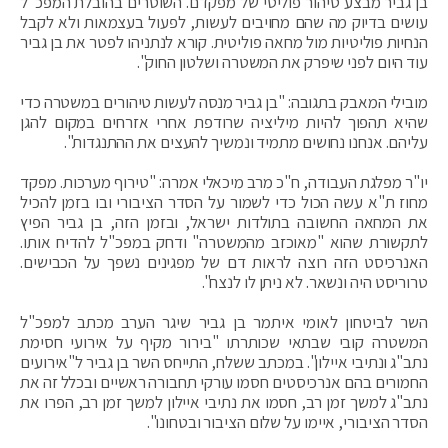
בן גביר מבצע טיהור פוליטי של מפקדם. השוטרים בהובלת המפכ"ל
עושים בדיוק מה שהם מחויבים לעשות, לפעול בעצמאות ולא לקבל
הנחיות פוליטיות מול מחאה פוליטית. קורא לנתניהו לפטר את בן גביר
עוד היום לפני שיפרק את המשטרה ושלטון החוק".
מובילי המאבק בתגובה: "בן גביר מנסה לעשות טיהורים במשטרה כדי
שהיא תהפוך להיות מיליציה שרודפת אחרי אזרחים במקום להגן
עליהם. אנחנו נחושים מתמיד ונמשיך להעצים את ההתנגדות".
יו"ר מפלגת העבודה, ח"כ מרב מיכאלי אמרה: "טירוף מערכות. מפקד
מחוז ת"א עשה הכול כדי לשמור על הסדר הציבורי ובו בזמן להכיל
את המחאה החשובה בתולדות ישראל, ובזמן הזה, בן גביר הפיץ
לתקשורת שהוא "מאוכזב מהמשטרה" ודחק במפכ"ל להדיח אותו.
האנרכיסט הזה רוצה לראות דם של מפגינים נשפך על הכבישים.
טרוריסט היה ונשאר. לא ניתן לו לנצח".
השר לביטחון לאומי איתמר בן גביר שיגר הערב מכתב למפכ"ל
המשטרה קובי שבתאי שכותרתו "בירור מקיף על אירועי חסימת
נתב"ג ונתיבי איילון". במכתב ששלח, התייחס השר בן גביר ל"אירועים
החמורים בהם אנרכיסטים חסמו עורקי תחבורה ראשיים ובכלל זה את
נתב"ג למשך זמן רב, חסמו את נתיבי איילון למשך זמן רב, הפרו את
הסדר הציבורי, איימו על שלום הציבור ובטחונו".