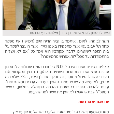
השר לביטחון לאומי איתמר בן גביר
| צילום:
ערוץ הכנסת
השר לביטחון לאומי, איתמר בן גביר הדיח היום (חמישי) את מפקד
מחוז תל אביב עמי אשד מתפקידו באופן מיידי. אשד הועבר לפקד על
בית הספר לשוטרים. לדברי מקורביו הוא אמר כי: "אם לא אצליח
בהתמודדות על מפכ"לות אפרוש מהמשטרה".
קצינים בכירים אמרו הערב ל-N12 כי "זהו חיסול חשבונות על חשבון
ערכים. עמי אשד הוא הרוח השפויה בארגון, גם בפן המקצועי וגם
הערכי. עשו לו סיכול ממוקד, זה מהלך מתוכנן היטב, בגלל שלא היה
יס מן, לא עשה מה שרצו ממנו. האמין בעבודה ערכית ומשטרתית".
עדים להדחה סיפרו כי שיחת ההדחה התנהלה בטלפון, כאשר
המפכ"ל שבתאי אפילו לא זימן את אשד לפגישה עימו.
עוד מבחזית החדשות
מטח משמעותי של כטב"מים שוגרו אל עבר ישראל מכיוון עיראק