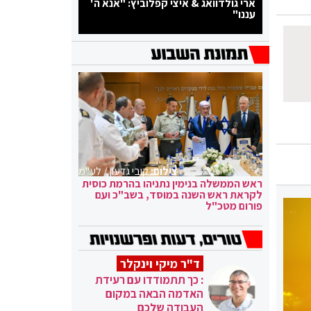
ארי גולדוואג & איצי קפלוביץ: "אנא ה'
עננו"
צילום:
קובי גדעון / לע"מ
ראש הממשלה בנימין נתניהו בהרמת כוסית
לקראת ראש השנה במוסד, בשב"כ ועם
פורום מטכ"ל
ד"ר מיקי וינקלר
: כך תתמודדו עם רעידת
האדמה הבאה במקום
העבודה שלכם