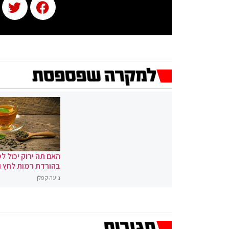
האם תה ירוק יכול לס
בהורדת רמות לחץ 
נועה קפלן