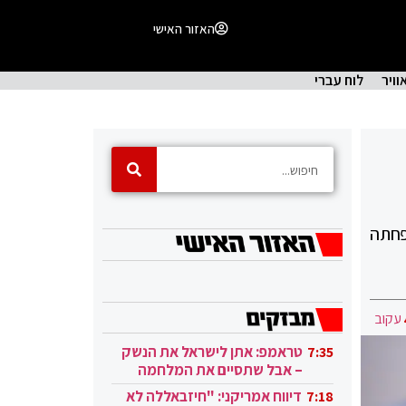
האזור האישי
וויר
לוח עברי
ים נרשמה הפחתה
עקוב
טראמפ: אתן לישראל את הנשק
7:35
– אבל שתסיים את המלחמה
בעזה
דיווח אמריקני: "חיזבאללה לא
7:18