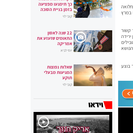
כך תימנעו מפציעה
חלואה
בזמן בניית הסוכה
רה מגיל 65, ועתה פועלים שם במרץ
קובי לוי
 קשור
22 שנה לאסון
ירידה
התאומים שזעזע את
ובילים
אמריקה
הנושא
יוסי לביא
 בוצע
שאלות נפוצות
המגיעות מבעלי
תוקע
קובי לוי