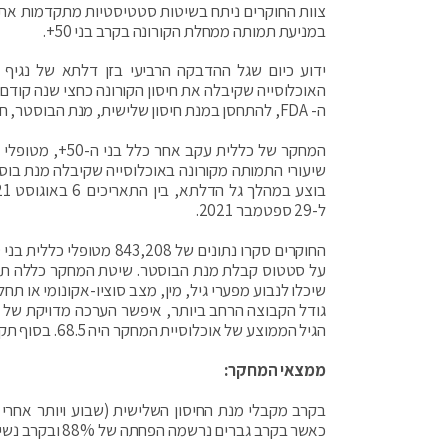
צוות החוקרים ניתח בשיטות סטטיסטיות מתקדמות את נתו
במניעת תמותה ממחלת הקורונה בקרב בני 50+.
ידוע כיום שגל ההדבקה הרביעי בזן דלתא של נגיף 
האוכלוסייה שקיבלה את חיסון הקורונה כחצי שנה קודם
ה- FDA, להתחסן במנת חיסון שלישית, מנת הבוסטר, חמישה חודשים לאחר קבלת מנת החיסון השנייה.
המחקר של כללית
שיעורי התמותה מקורונה באוכלוסייה שקיבלה מנת בו
ל-29 ספטמבר 2021.
על סטטוס קבלת מנת הבוסטר. שיטת המחקר כללה תיקנו
שיכלו לנבוע מפערי גיל, מין, מצב סוציו-אקונומי או תחלו
גודל הקבוצה הרחב ביותר, איפשר הערכה מדויקת של ה
הגיל הממוצע של אוכלוסיית המחקר היה 68.5. בסוף תקופת המחקר, 90% מאוכלוסייה זו, כבר קיבלה את מנת הבוסטר.
ממצאי המחקר:
כאשר בקרב גברים נרשמה הפחתה של 88% ובקרב נשים נצפתה הפחתה של 94%, בהשוואה לקבוצה שקיבלה שני חיסונים בלבד.