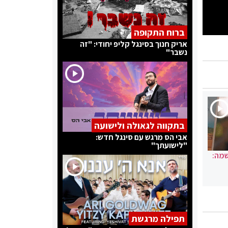
ברוח התקופה
אריק חנוך בסינגל קליפ יחודי: "זה
נשבר"
בתקווה לגאולה ולישועה
אבי הס מרגש עם סינגל חדש:
"לישועתך"
שמה:
תפילה מרגשת