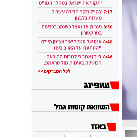
יתקוף את ישראל במהלך המו"מ
בקטאר"
צה"ל תקף הלילה עשרות
7:17
מטרות בלבנון
נער בן 15 נעצר כשנהג בפרעות
8:50
בטרקטורון
אמו של סמ"ר יאיר אביטן הי"ד:
8:48
"הסתערו על האויב בעוז
ובגבורה"
ביידן אמר כי למרות ההופעה
8:46
הכושלת בעימות מול טראמפ,
הוא ממשיך
לכל המבזקים >>