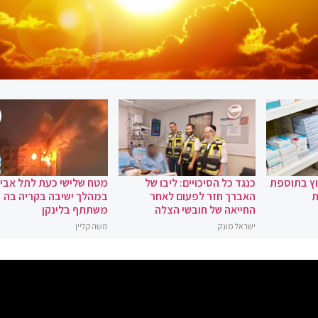
וץ בתוספת
כנגד כל הסיכויים: ליבו של
מטח שלישי כעת לתל אביב
ת
האברך חזר לפעום לאחר
במהלך ישיבה בקריה בה
החייאה של חובשי הצלה
משתתף בלינקן
ישראל מונק
משה קליין