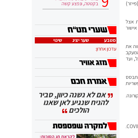
ייזר)
בקטטה, ונפצע קשה
ת אצל
אישור
מטבע
שער יציג
שינוי
השווה את
עדכון אחרון:
המעקב
שראל, ועד
מי, בהתבסס
שריות
אם לא נשנה כיוון, סביר
רונה.
להניח שנגיע לאן שאנו
הולכים
בקרב מקבלי מנת החיסון השלישית (שבוע ויותר אחרי קבלת מנת הבוסטר) נצפתה הפחתה של 90% בשיעור התמותה מ- COVID-19.
לקראת חג הסוכות: