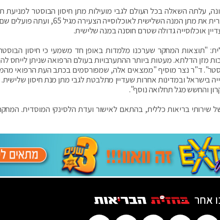
ונה, עלתה השאלה בכל העולם לגבי מועילות מתן חיסון הבוסטר למניעת ת
חמורה ותמותה. רק לאחרונה אישר ה- FDA בארצות הברית את מתן המנה השלישית לאוכלוסייה הצעי
ין אוכלוסייה גדולה שטרם חוסנה במנה שלישית.
ית: "תוצאות המחקר שערכנו מלמדות באופן חד משמעי כי חיסון הבוסטר
ת מזן הדלתא. מעטות ביותר ההתערבויות בעולם הרפואה שניתן לייחס להן 
סון הבוסטר". ד"ר נצר מוסיף "ממצאים אלה, שמפורסמים בכתב העת הרפואי מהמ
ה בישראל ובמדינות אחרות שעדיין מתלבטת לגבי מתן מנת חיסון שלישית. 
ון והחשש מגל תחלואה נוסף".
 שירותי בריאות כללית, בהתאם לאישור ועדת הלסינקי המוסדית. המחקר
ו אחר