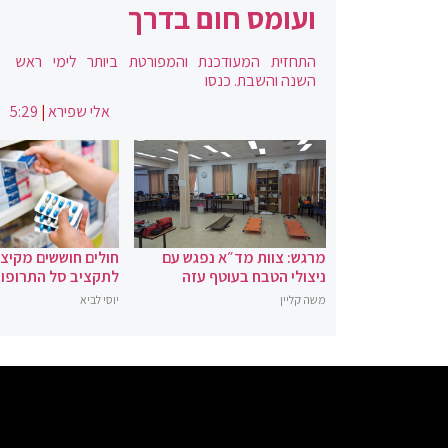
ועומס חום בדרך
התחזית המעודכנת והמפורטת ביותר לימי ראש
השנה והשבת. כנסו
אלי שפירא
|
5:29
מרגש: צוות מד״א נפגש עם
חולים חוששים מקיצ
ניצולי הטבח בעוטף עזה
לתקציב סל התרופו
משה קליין
יוסי לביא