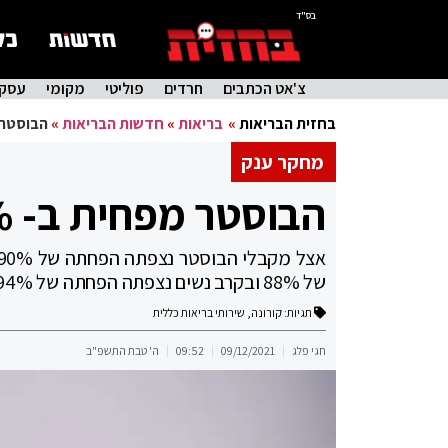
בס"ד
צ'אט הכתבים
חרדים
פוליטי
מקומי
עסקי
בחזית הבריאות
»
בריאות
»
חדשות הבריאות
»
הבוסטר מפחית ב-
מחקר ענק
הבוסטר מפחית ב- 90% תמותה אצל בני 50
של 88% ובקרב נשים נצפתה הפחתה של 94%
תגיות:
קורונה
,
שירותי בריאות כללית
חגי פלג
09/12/2021
09:52
ה' טבת התשפ"ב