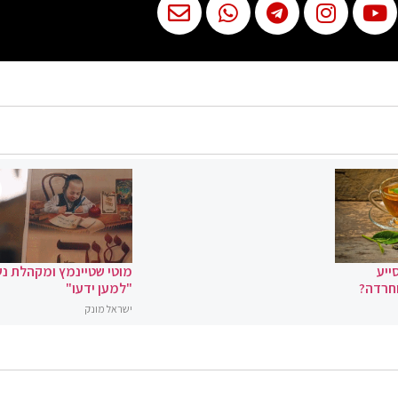
ייע
מוטי שטיינמץ ומקהלת נ
וחרדה?
"למען ידעו"
ישראל מונק