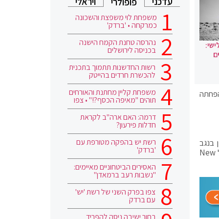
עדכני
ויראלי
פופולרי
משפחת לוי משפצת והשכונה
כמרקחה • 'ברדק'
נהרסה טחנת הקמח הישנה
ישי:
בכניסה לירושלים
ם
רשות החדשנות תתמוך בתכנית
להכשרת חרדים בהייטק
משפחת קליין מחתנת והאורחים
הפחתה
תוהים "מאיפה הכסף?!" • צפו
דרמה: האם ארה"ב לקראת
חדלות פירעון?
רשת יש בהפקה מטורפת עם
 בנגב
'ברדק'
והמעבדה למקסימיזציה של תוצאי בריאות במכללה האקדמית ספיר, מתפרסם הלילה (08/12/2021) בכתב העת הרפואי המוביל New
האסירים הביטחוניים מאיימים:
"נשבות רעב ברמאדן"
צפו בפרק השני של רשת 'יש'
עם ברדק
בחור ישיבה ניסה להפריד