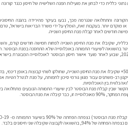
ני כללית כדי לבחון את מועילות המנה השלישית של חיסון כנגד קורונה (פ
הקורונה והתחלואה שנגרמה מכך, נבעו בעיקר מהירידה בהגנה החיסוני
 או מוקדם יותר. בעקבות זאת, הומלץ על ידי משרד הבריאות בישראל, טרם 
 עקב אחר כלל בני ה-50+, מטופלי כללית, שקיבלו את מנת החיסון השנייה לפחות חמישה חודשים קודם, ו
סטר בהשוואה לשיעורי התמותה באוכלוסייה שלא התחסנה במנת הבוסטר. 
בוצע במהלך גל הדלתא, בין התאריכים 6 באוגוסט 2021, שבוע לאחר מועד אישור חיסון הבוסטר לאוכלוסייה המבוגרת בי
החוקרים סקרו נתונים של 843,208 מטופלי כללית בני 50+ שקיבלו את מנת החיסון השנייה, שחולקו לשתי קבוצות באופן דינ
ן רב-משתנים עבור מגוון גורמי סיכון לתמותה, על מנת לנטרל הטיות אפ
אה נלווית בין האוכלוסיות.
קשר שבין קבלת מנת הבוסטר לבין שיעורי התמותה הנובעים מתחלואה בקו