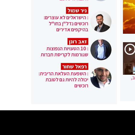
ניר שמול
: הישראלים לא עוצרים:
רוכשים נדל"ן בחו"ל
בהיקפים אדירים
זאב רונן
: 10 הטעויות הנפוצות
שגורמות לקריסת חברות
רפאל שחור
: השפעת העלאת הריבית:
,
יכולה להיות גם לטובת
רוכשים