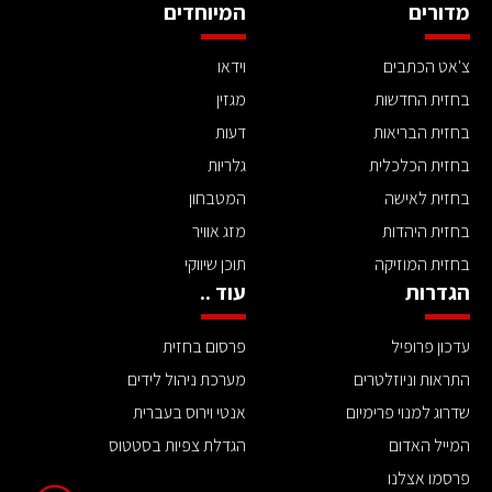
מדורים
המיוחדים
צ'אט הכתבים
וידאו
בחזית החדשות
מגזין
בחזית הבריאות
דעות
בחזית הכלכלית
גלריות
בחזית לאישה
המטבחון
בחזית היהדות
מזג אוויר
בחזית המוזיקה
תוכן שיווקי
הגדרות
עוד ..
עדכון פרופיל
פרסום בחזית
התראות וניוזלטרים
מערכת ניהול לידים
שדרוג למנוי פרימיום
אנטי וירוס בעברית
המייל האדום
הגדלת צפיות בסטטוס
פרסמו אצלנו