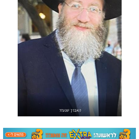
האברך שנעדר