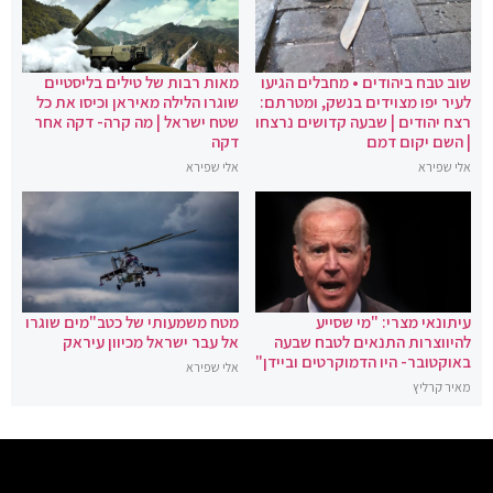
שוב טבח ביהודים • מחבלים הגיעו
מאות רבות של טילים בליסטיים
לעיר יפו מצוידים בנשק, ומטרתם:
שוגרו הלילה מאיראן וכיסו את כל
רצח יהודים | שבעה קדושים נרצחו
שטח ישראל | מה קרה- דקה אחר
| השם יקום דמם
דקה
אלי שפירא
אלי שפירא
עיתונאי מצרי: "מי שסייע
מטח משמעותי של כטב"מים שוגרו
להיווצרות התנאים לטבח שבעה
אל עבר ישראל מכיוון עיראק
באוקטובר- היו הדמוקרטים וביידן"
אלי שפירא
מאיר קרליץ