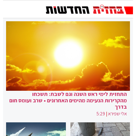
התחזית לימי ראש השנה וגם לשבת: תשכחו
מהקרירות הנעימה מהימים האחרונים • שרב ועומס חום
בדרך
אלי שפירא
|
5:29