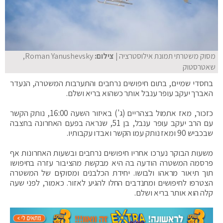
מסוק משטרתי תמונת אילוסטרציה
| צילום:
Roman Yanushevsky,
שאטרסטוק
בחסדי שמיים, בתום חיפושים נרחבים והתערבות המשטרה, הנעדר
האברך יעקב עופר ענבל אותר כשהוא בריא ושלם.
כזכור, מאז אתמול בצהריים (ג') באיזור השעה 16:00, נותק הקשר
עם הרב יעקב עופר ענבל, בן 51, שנראה בפעם האחרונה בחצבה
שבכביש 90 ומאז נותק עמו הקשר ואבדו עקבותיו.
משעות הבוקר נערכו אחריו חיפושים נרחבים ובשעות האחרונות אף
פרסמה המשטרה הודעה בה היא מבקשת מהציבור עזרה בחיפושו
תוך תיאור מראהו ולבושו. יחידת הכלבנים ומסוקים של המשטרה
הצטרפו לחיפושים ומתנדבים החלו להגיע לאזור. כאמור, לפני שעה
קלה הוא אותר בריא ושלם.