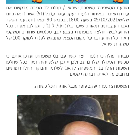
הודעת המשטרה: משטרת ישראל / תחנת לב הבירה מבקשת את
עזרת הציבור באיתור הנעדר יעקב עופר ענבל (51) אשר נראה ביום
שלישי05/10/2021 בשעה 16:00, בכביש 90 ומאז נותק עמו הקשר
ואבדו עקבותיו. תיאורו: שיער בלונדיני/ ג'ינג'י, זקן לבן אפור. ככל
הידוע לבש- חולצה מכופתרת בצבע לבן, מכנסיים שחורים ומשקפי
ראיה. כל היודע דבר על מקום המצאו מתבקש לפנות למוקד 100 של
משטרת ישראל.
מבירור עולה כי הנעדר יצר קשר עם בני משפחתו ועדכן אותם כי
מכשיר הסלולר שלו נרטב ולכן ייתכן שלא יהיה זמין. ככל שחלפו
השעות החלו בני המשפחה לדאוג לשלומו והבוקר החלו חיפושים
נרחבים עד לאיתורו בחסדי שמים.
המשטרה: הנעדר יעקב עופר ענבל אותר והכל כשורה.