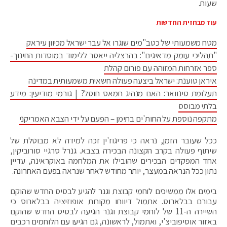
שעות.
עוד מבחזית החדשות
מטח משמעותי של כטב"מים שוגרו אל עבר ישראל מכיוון עיראק
"תהליכי עומק מדאיגים": בהרצליה ייאסר ללימוד במוסדות החינוך-
ספר אזרחות המזוהה עם פורום קהלת
איראן טוענת: ישראל ביצעה פעולה חשאית משמעותית במדינה
תעלומת סינוואר: האם מנהיג חמאס חוסל? | גורמי מודיעין: מידע
בלתי מבוסס
מתקפה נוספת על החות'ים בתימן – הפעם על ידי הצבא האמריקני
ככל שעובר הזמן, נראה כי פריגוז'ין זכה למידה לא מבוטלת של
שיתוף פעולה בקרב הקצונה הבכירה בצבא. גנרל סרגיי סורוביקין,
אחד המפקדים הבכירים שהובילו את המלחמה באוקראינה, עדיין
נתון ככל הנראה במעצר, יותר מחודש לאחר שנראה בפעם האחרונה.
בימים אלו ממשיכים לוחמי קבוצת וגנר להגיע לבסיס החדש שהוקם
עבורם בבלארוס. אתמול דיווחו מקורות אופוזיציה בבלארוס כי
השיירה ה-11 של לוחמי קבוצת וגנר הגיעה לבסיס החדש שהוקם
באזור אוסיפוביצ'י, ואתמול, לראשונה, גם הגיעו עם הלוחמים רכבים