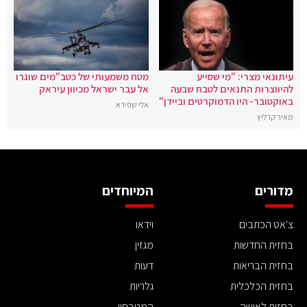
עיתונאי מצרי: "מי שסייע
מטח משמעותי של כטב"מים שוגרו
להיווצרות התנאים לטבח שבעה
אל עבר ישראל מכיוון עיראק
באוקטובר- היו הדמוקרטים וביידן"
אלי שפירא
מאיר קרליץ
מדורים
המיוחדים
צ'אט הכתבים
וידאו
בחזית החדשות
מגזין
בחזית הבריאות
דעות
בחזית הכלכלית
גלריות
בחזית לאישה
המטבחון