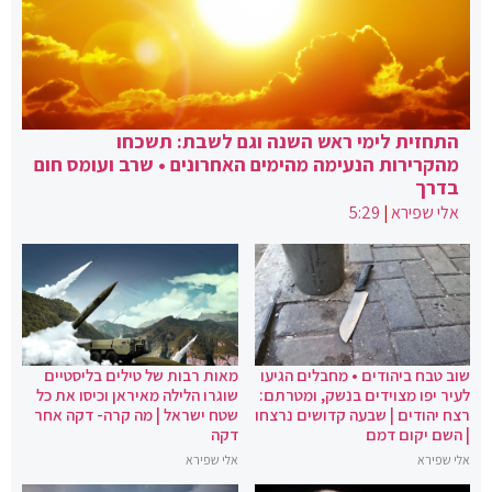
התחזית לימי ראש השנה וגם לשבת: תשכחו
מהקרירות הנעימה מהימים האחרונים • שרב ועומס חום
בדרך
אלי שפירא
|
5:29
שוב טבח ביהודים • מחבלים הגיעו
מאות רבות של טילים בליסטיים
לעיר יפו מצוידים בנשק, ומטרתם:
שוגרו הלילה מאיראן וכיסו את כל
רצח יהודים | שבעה קדושים נרצחו
שטח ישראל | מה קרה- דקה אחר
| השם יקום דמם
דקה
אלי שפירא
אלי שפירא