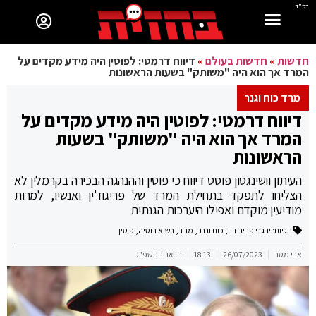
בס"ד
חדשות
»
חדשות בעולם
»
דיווח דרמטי: לפוטין היה מידע מקדים על
המרד אך הוא היה "משותק" בשעות הראשונות
מרד כוח וגנר
דיווח דרמטי: לפוטין היה מידע מקדים על
המרד אך הוא היה "משותק" בשעות
הראשונות
העיתון וושינגטון פוסט דיווח כי פוטין וההנהגה הבכירה בקרמלין לא
הצליחו לתפקד בתחילת המרד של פריגוז'ין ואנשיו, למרות
מודיעין מוקדם ואפילו היערכות הגנתית
תגיות:
יבגני פריגוז'ין
,
כוח וגנר
,
מרד
,
נשיא רוסיה
,
פוטין
ארי מסר
26/07/2023
18:13
ח' אב התשפ"ג