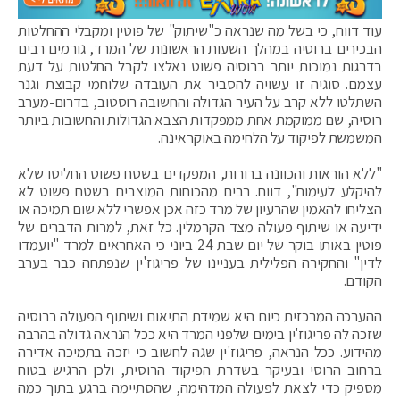
עוד דווח, כי בשל מה שנראה כ"שיתוק" של פוטין ומקבלי ההחלטות
הבכירים ברוסיה במהלך השעות הראשונות של המרד, גורמים רבים
בדרגות נמוכות יותר ברוסיה פשוט נאלצו לקבל החלטות על דעת
עצמם. סוגיה זו עשויה להסביר את העובדה שלוחמי קבוצת וגנר
השתלטו ללא קרב על העיר הגדולה והחשובה רוסטוב, בדרום-מערב
רוסיה, שם ממוקמת אחת ממפקדות הצבא הגדולות והחשובות ביותר
המשמשת לפיקוד על הלחימה באוקראינה.
"ללא הוראות והכוונה ברורות, המפקדים בשטח פשוט החליטו שלא
להיקלע לעימות", דווח. רבים מהכוחות המוצבים בשטח פשוט לא
הצליחו להאמין שהרעיון של מרד כזה אכן אפשרי ללא שום תמיכה או
ידיעה או שיתוף פעולה מצד הקרמלין. כל זאת, למרות הדברים של
פוטין באותו בוקר של יום שבת 24 ביוני כי האחראים למרד "יועמדו
לדין" והחקירה הפלילית בעניינו של פריגוז'ין שנפתחה כבר בערב
הקודם.
ההערכה המרכזית כיום היא שמידת התיאום ושיתוף הפעולה ברוסיה
שזכה לה פריגוז'ין בימים שלפני המרד היא ככל הנראה גדולה בהרבה
מהידוע. ככל הנראה, פריגוז'ין שגה לחשוב כי יזכה בתמיכה אדירה
ברחוב הרוסי ובעיקר בשדרת הפיקוד הרוסית, ולכן הרגיש בטוח
מספיק כדי לצאת לפעולה המדהימה, שהסתיימה ברגע בתוך כמה