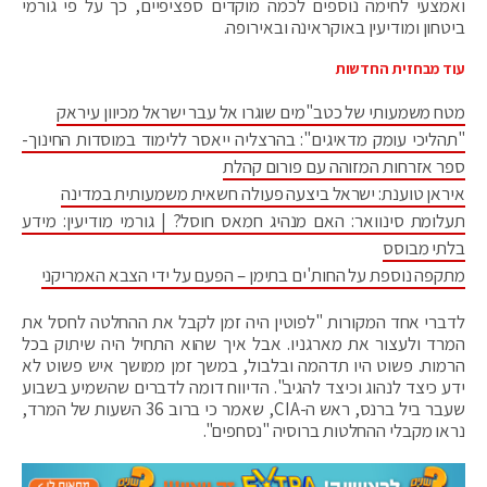
ואמצעי לחימה נוספים לכמה מוקדים ספציפיים, כך על פי גורמי
ביטחון ומודיעין באוקראינה ובאירופה.
עוד מבחזית החדשות
מטח משמעותי של כטב"מים שוגרו אל עבר ישראל מכיוון עיראק
"תהליכי עומק מדאיגים": בהרצליה ייאסר ללימוד במוסדות החינוך-
ספר אזרחות המזוהה עם פורום קהלת
איראן טוענת: ישראל ביצעה פעולה חשאית משמעותית במדינה
תעלומת סינוואר: האם מנהיג חמאס חוסל? | גורמי מודיעין: מידע
בלתי מבוסס
מתקפה נוספת על החות'ים בתימן – הפעם על ידי הצבא האמריקני
לדברי אחד המקורות "לפוטין היה זמן לקבל את ההחלטה לחסל את
המרד ולעצור את מארגניו. אבל איך שהוא התחיל היה שיתוק בכל
הרמות. פשוט היו תדהמה ובלבול, במשך זמן ממושך איש פשוט לא
ידע כיצד לנהוג וכיצד להגיב". הדיווח דומה לדברים שהשמיע בשבוע
שעבר ביל ברנס, ראש ה-CIA, שאמר כי ברוב 36 השעות של המרד,
נראו מקבלי ההחלטות ברוסיה "נסחפים".