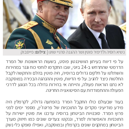
נשיא רוסיה ולדימיר פוטין ושר ההגנה סרגיי שויגו
| צילום:
פייסבוק
על פי דיווח בעיתון הוושינגטון פוסט, בשעות הראשונות של המרד
הדרמטי שהתרחש ב-24 ביוני, שבו התקדמו לוחמי כוח וגנר במהירות
והשתלטו על חלקים גדולים ברוסיה, היה פוטין בהלם והתקשה לקבל
החלטות כיצד להגיב. על פי הדיווח, פוטין וההנהגה הבכירה במוסקבה
לא נתנו הוראות פעולה, והייתה אי בהירות גדולה בכל הנוגע לדרכי
הפעולה וההתמודדות עם הסיטואציה החריגה.
בעוד שבעולם כולו התקבל המרד בהפתעה גדולה, לקרמלין היה
מידע מודיעיני מקדים על התוכניות של פריגוז'ין, מספר ימים לפני
פרוץ המרד. סוכנויות הביטחון ברוסיה עדכנו את פוטין ישירות על
התוכניות והאפשרות למרד, וננקטו צעדים שונים כמו חיזוק מערך
הביטחון במתקנים שונים בקרמלין ובמוסקבה, ואפילו סופקו כלי נשק