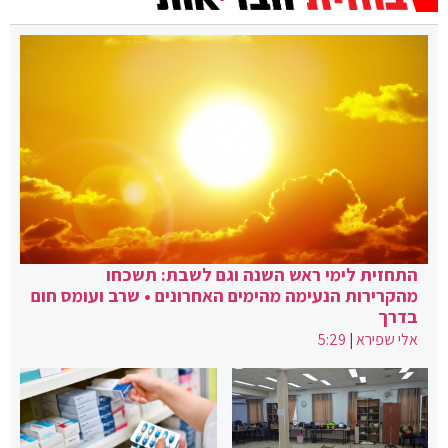
התחזית לימי ראש השנה וגם לשבת: תשכחו
מהקרירות הנעימה מהימים האחרונים • שרב ועומס חום
בדרך
אלי שפירא
|
5:29