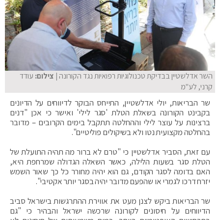
השר אדלשטיין בבדיקת טכנולוגיות רפואיות נגד הקורונה
| צילום:
עודד
קרני, לע"מ
‏שר הבריאות, יולי אדלשטיין, התייחס הבוקר לדיווחים על הדיונים
בקבינט הקורונה בשאלת הטלת 'סגר לילי' ואישר כי אכן "דנים
ברצינות על עוצר לילי וההחלטה תתקבל בימים הקרובים – מדובר
בהחלטה מקצועית נטו ולא בשיקולים פוליטיים".
עם זאת, הסביר אדלשטיין כי "טרם לא ברור מה תהיה התועלת של
הטלת סגר בשעות הלילה, כאשר השאלה הגדולה שמרחפת היא,
האם בדומה לסגר הקודם, גם הוא יהיה מחורר כל כך שאור השמש
יזרח דרכו לגמרי או שהפעם מדובר יהיה בסגר יותר אקטיבי".
שר הבריאות ביקש לצנן מעט את אווירת ההתרגשות בישראל סביב
הדיווחים על חיסונים לקורונה שרכשה ישראל והבהיר כי "גם