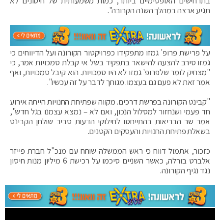
בתרחישים האופטימיים ביותר, כמות משמעותית של חיסונים לא
תגיע ארצה במהלך השנה הקרובה".
על פרישת פרופ' גמזו מתפקידו כפרויקטור הקורונה ועל הדיווחים כי
גמזו סירב להצעה להישאר בתפקיד בשל אי קבלת סמכויות אמר, כי
"מצחיק לומר שלפרופ' גמזו לא היו סמכויות. הוא קיבל סמכויות, ואף
אמר זאת לא פעם גם בעצמו. מגוחך לדבר על זה עכשיו".
"קבינט הקורונה בפרשת דרכים. מקווה שפתיחת החנויות הייתה אירוע
חד פעמי ושנחזור למסלול הנכון, ואם לא – נמצא עצמנו בגל חדש",
אמר שר הבריאות בהתייחסו לחילוקי הדעות סביב שולחן הקבינט
בשאלת פתיחת החנויות והעסקים הקטנים.
כזכור, אתמול דווח כי ראש הממשלה שוחח עם מנכ"ל חברת פייזר
אלברט בורלה, כאשר השניים סיכמו על רכישת 6 מיליון מנות חיסון
נגד נגיף הקורונה.