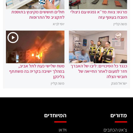
מרגש: צוות מד״א נפגש עם ניצולי
חולים חוששים מקיצוץ בתוספת
הטבח בעוטף עזה
לתקציב סל התרופות
משה קליין
יוסי לביא
כנגד כל הסיכויים: ליבו של האברך
מטח שלישי כעת לתל אביב,
חזר לפעום לאחר החייאה של
במהלך ישיבה בקריה בה משתתף
חובשי הצלה
בלינקן
ישראל מונק
משה קליין
מדורים
המיוחדים
צ'אט הכתבים
וידאו