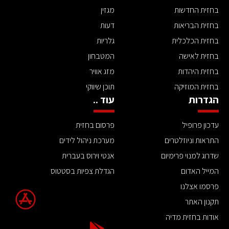
בחזית החדשות
מגזין
בחזית הבריאות
דעות
בחזית הכלכלית
גלריות
בחזית לאישה
המטבחון
בחזית היהדות
מזג אוויר
בחזית המוזיקה
תוכן שיווקי
הגדרות
עוד ..
עדכון פרופיל
פרסום בחזית
התראות וניוזלטרים
מערכת ניהול לידים
שדרוג למנוי פרימיום
אנטי וירוס בעברית
המייל האדום
הגדלת צפיות בסטטוס
פרסמו אצלנו
תקנון האתר
אודות בחזית מדיה