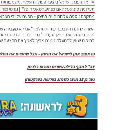
איראן טוענת: ישראל ביצעה פעולה חשאית משמעותית 
תעלומת סינוואר: האם מנהיג חמאס חוסל? | גורמי מודיע
מתקפה נוספת על החות'ים בתימן – הפעם על ידי הצבא
השרה להגנת הסביבה עידית סילמן: "אני לא מעבירה ש
גלית דיסטל-אטבריאן טענה: "צריך לדבר לבייס היהוד
דחיפות שאין להתעלם ממנה. צריך לאמץ את ההצעה של 
טראמפ: אתן לישראל את הנשק – אבל שתסיים את המל
צה"ל תקף הלילה עשרות מטרות בלבנון
נער בן 15 נעצר כשנהג בפרעות בטרקטורון