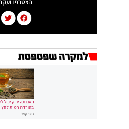
הצטרפו ועקב
האם תה ירוק יכול לס
בהורדת רמות לחץ 
נועה קפלן