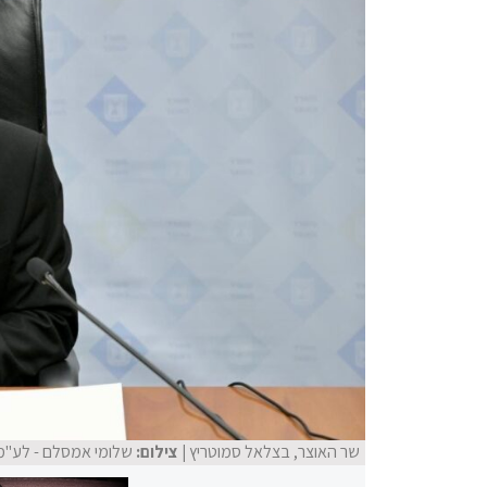
שר האוצר, בצלאל סמוטריץ
| צילום:
שלומי אמסלם - לע"מ