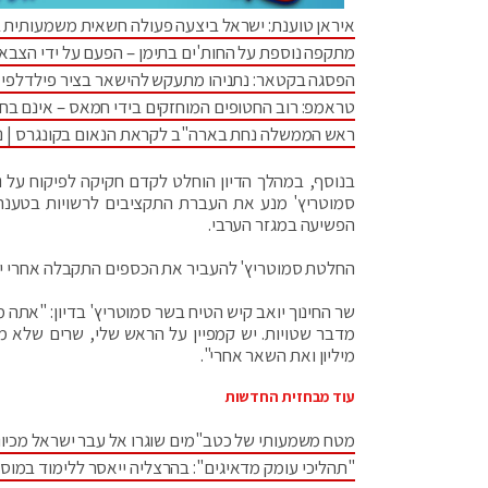
איראן טוענת: ישראל ביצעה פעולה חשאית משמעותית 
מתקפה נוספת על החות'ים בתימן – הפעם על ידי הצבא
הפסגה בקטאר: נתניהו מתעקש להישאר בציר פילדלפי •
טראמפ: רוב החטופים המוחזקים בידי חמאס – אינם בחי
ראש הממשלה נחת בארה"ב לקראת הנאום בקונגרס | נתנ
בנוסף, במהלך הדיון הוחלט לקדם חקיקה לפיקוח על 
סמוטריץ' מנע את העברת התקציבים לרשויות בטענה כ
הפשיעה במגזר הערבי.
החלטת סמוטריץ' להעביר את הכספים התקבלה אחרי י
שר החינוך יואב קיש הטיח בשר סמוטריץ' בדיון: "אתה
מיליון ואת השאר אחרי".
עוד מבחזית החדשות
מטח משמעותי של כטב"מים שוגרו אל עבר ישראל מכיוו
"תהליכי עומק מדאיגים": בהרצליה ייאסר ללימוד במוס