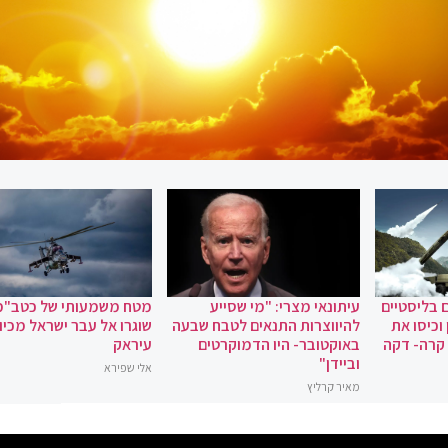
 בליסטיים
עיתונאי מצרי: "מי שסייע
מטח משמעותי של כטב"מ
וכיסו את
להיווצרות התנאים לטבח שבעה
שוגרו אל עבר ישראל מכיוו
 קרה- דקה
באוקטובר- היו הדמוקרטים
עיראק
וביידן"
אלי שפירא
מאיר קרליץ