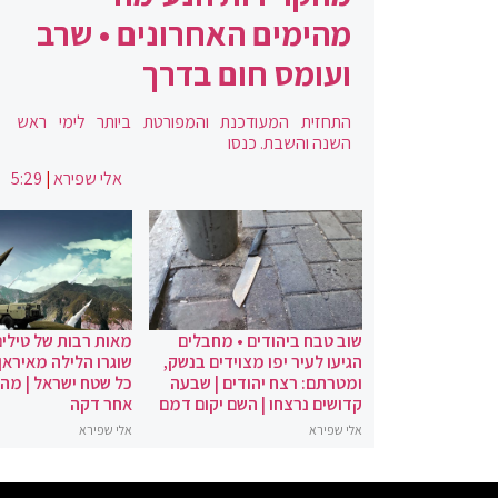
מהימים האחרונים • שרב
ועומס חום בדרך
התחזית המעודכנת והמפורטת ביותר לימי ראש
השנה והשבת. כנסו
אלי שפירא
|
5:29
שוב טבח ביהודים • מחבלים
מאות רבות של טילים
הגיעו לעיר יפו מצוידים בנשק,
שוגרו הלילה מאיראן 
ומטרתם: רצח יהודים | שבעה
כל שטח ישראל | מה
קדושים נרצחו | השם יקום דמם
אחר דקה
אלי שפירא
אלי שפירא