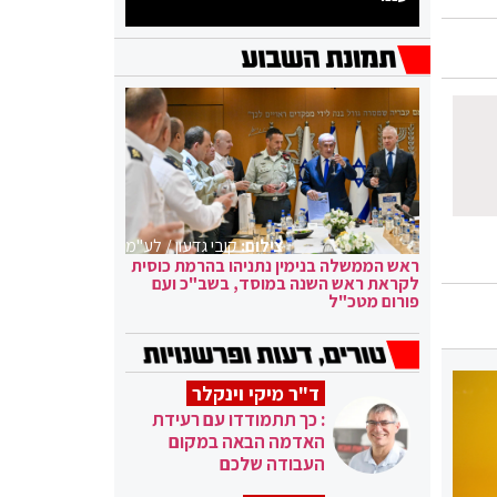
צילום:
קובי גדעון / לע"מ
ראש הממשלה בנימין נתניהו בהרמת כוסית
לקראת ראש השנה במוסד, בשב"כ ועם
פורום מטכ"ל
ד"ר מיקי וינקלר
: כך תתמודדו עם רעידת
האדמה הבאה במקום
העבודה שלכם