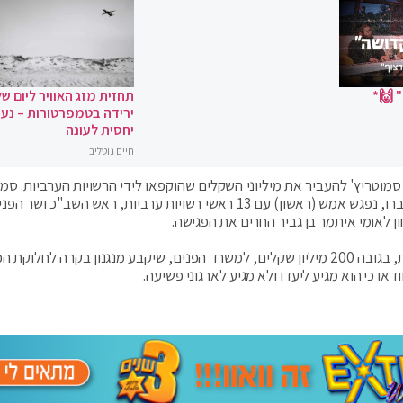
 🙌*
תחזית מזג האוויר ליום של
ירידה בטמפרטורות – נעי
יחסית לעונה
חיים גוטליב
טריץ' להעביר את מיליוני השקלים שהוקפאו לידי הרשויות הערביות. סמוט
שהצהיר לפני פחות משלושה חודשים שהכספים לא יועברו, נפגש אמש (ראשון) עם 13 ראשי רשויות ערביות, ראש השב"
ן לאומי איתמר בן גביר החרים את הפגישה.
בדיון הוחלט ששר האוצר יעביר את התקציב שבמחלוקת, בגובה 200 מיליון שקלים, למשרד הפנים, שיקבע מנגנון בקרה לחל
ו כי הוא מגיע ליעדו ולא מגיע לארגוני פשיעה.