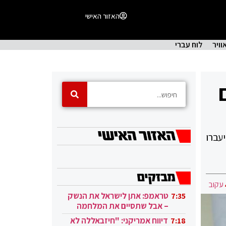
האזור האישי
וויר
לוח עברי
עברו
עקוב
טראמפ: אתן לישראל את הנשק
7:35
– אבל שתסיים את המלחמה
בעזה
דיווח אמריקני: "חיזבאללה לא
7:18