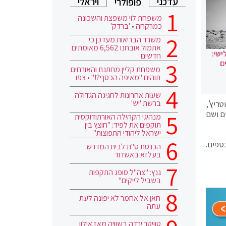
עדכני
ויראלי
פופולרי
משפחת לוי משפצת והשכונה
כמרקחה • 'ברדק'
משרד הבריאות מעדכן כי
אתמול אובחנו 6,562 מאומתים
ישי:
חדשים
ם
משפחת קליין מחתנת והאורחים
תוהים "מאיפה הכסף?!" • צפו
שעות אחרונות לחגיגה הגדולה
ברשת 'יש'
ריץ',
כ ושר הפנים ושם
מנהיגי הקהילה האורתודוקסית
תוקפים את לפיד: "חוצץ בין
ישראל ליהודי התפוצות"
וקת הכספים.
הכנסת ס"ת לבית המדרש
בעלזא באשדוד
גנץ: "צה"ל סופג התקפות
בשביל לייקים"
חאן אל אחמר לא יפונה לעת
עתה
טוויטר ירדה בשוויה מאז אילון