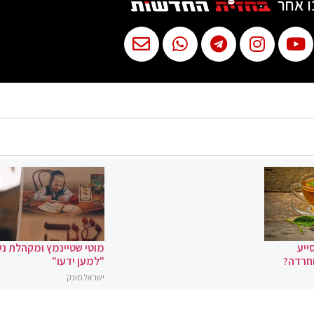
ו אחר
ייע
מוטי שטיינמץ ומקהלת נ
וחרדה?
"למען ידעו"
ישראל מונק