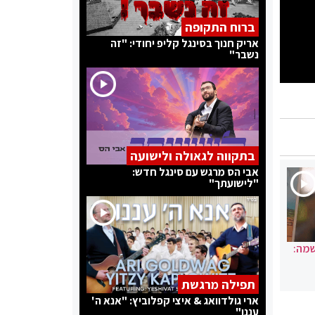
ברוח התקופה
אריק חנוך בסינגל קליפ יחודי: "זה
נשבר"
בתקווה לגאולה ולישועה
אבי הס מרגש עם סינגל חדש:
"לישועתך"
שמה:
תפילה מרגשת
ארי גולדוואג & איצי קפלוביץ: "אנא ה'
עננו"