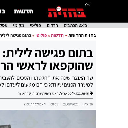
בס"ד
צ'אט הכתבים
חרדים
פוליטי
מקומי
עסקי
בחזית החדשות
»
חדשות
»
פוליטי
»
בתום פגישה לילית
בתום פגישה לילית: 
שהוקפאו לראשי הרש
שר האוצר שינה את החלטתו והסכים להעביר א
למשרד הפנים שיוודא כי הם מגיעים ליעדם ולא
תגיות:
בצלאל סמוטריץ'
,
ראשי רשויות ערביות
,
שר האוצר
אבי כהן
28/08/2023
08:05
י"א אלול התשפ"ג