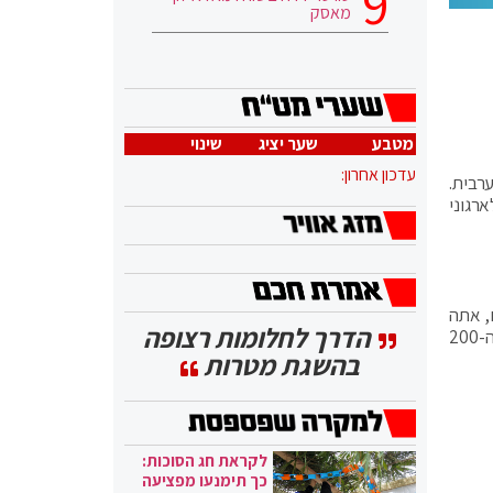
מאסק
מטבע
שער יציג
שינוי
עדכון אחרון:
רבית.
רגוני
, אתה
הדרך לחלומות רצופה
מדבר שטויות. יש קמפיין על הראש שלי, שרים שלא מבינים את האירוע. תתקשרו, תלמדו את האירוע". קיש השיב: "תעביר את ה-200
בהשגת מטרות
לקראת חג הסוכות:
כך תימנעו מפציעה