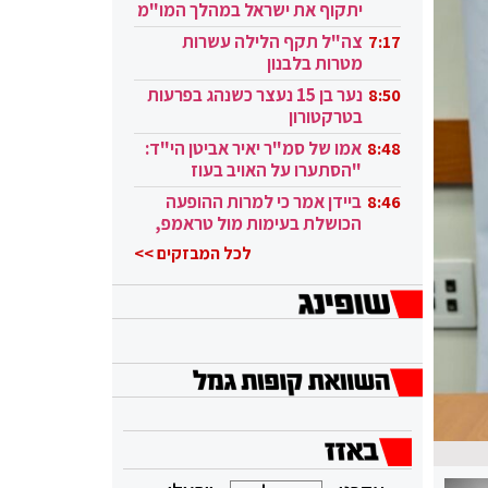
יתקוף את ישראל במהלך המו"מ
בקטאר"
צה"ל תקף הלילה עשרות
7:17
מטרות בלבנון
נער בן 15 נעצר כשנהג בפרעות
8:50
בטרקטורון
אמו של סמ"ר יאיר אביטן הי"ד:
8:48
"הסתערו על האויב בעוז
ובגבורה"
ביידן אמר כי למרות ההופעה
8:46
הכושלת בעימות מול טראמפ,
הוא ממשיך
לכל המבזקים >>