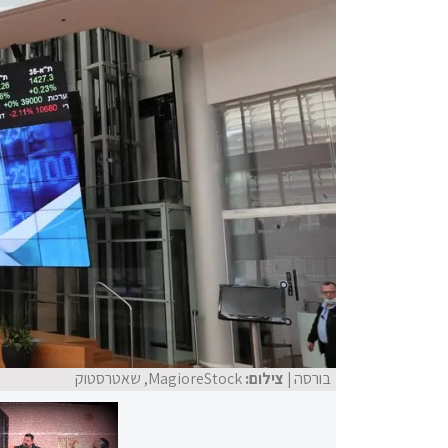
בורסה
| צילום:
MagioreStock, שאטרסטוק