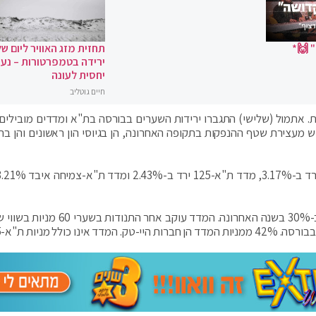
 🙌*
תחזית מזג האוויר ליום של
ירידה בטמפרטורות – נעי
יחסית לעונה
חיים גוטליב
 אתמול (שלישי) התגברו ירידות השערים בבורסה בת"א ומדדים מובילים 
וק, הביעו חשש מעצירת שטף ההנפקות בתקופה האחרונה, הן בגיוסי הון ראשונים והן ב
מדד ת"א-SME60 איבד 6% מערכו, לאחר זינוק של כ-30% בשנה האחרונה. המדד עוקב אחר