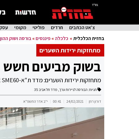
בס"ד
צ'אט הכתבים
חרדים
פוליטי
מקומי
עסקי
בחזית הכלכלית
»
כלכלה
»
פיננסים
»
בורסה ושוק ההון
מתחזקות ירידות השערים
בשוק מביעים חשש 
מתחזקות ירידות השערים: מדד ת"א-SME60 איבד 6%; ת"א-35 ירד ביותר מ-2%; ת"א-צמיחה ירד ב-3.21%
תגיות:
הבורסה לניירות ערך
,
מדד תל אביב 35
דורון רוזן
24/02/2021
00:41
י"ב אדר התשפ"א