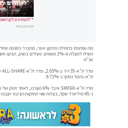
*"להחזירם לקדושה"
מערכת בחזית
מה שנתפס בתחילה כתיקון זוטר, מתברר כמגמה זוחלת.
השילו למעלה מ-2% משווים. פעילים בש
אג"ח.
ת"א-ביומד נחתך ב-9.71%.
כ-45 מיליארד שקל, בעלות שווי החזקות הציבור הגבוה בבורסה. 42% ממניות המדד הן חברות היי-טק. המדד אינו כולל מניות ת"א-125.