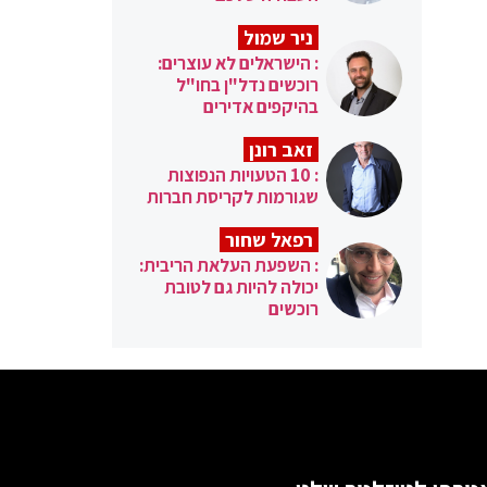
ניר שמול
: הישראלים לא עוצרים:
רוכשים נדל"ן בחו"ל
בהיקפים אדירים
זאב רונן
: 10 הטעויות הנפוצות
שגורמות לקריסת חברות
רפאל שחור
: השפעת העלאת הריבית:
יכולה להיות גם לטובת
רוכשים