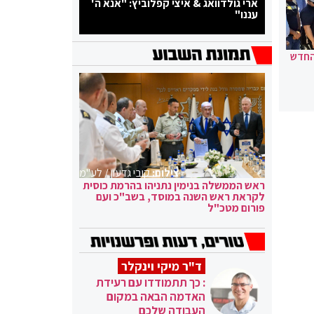
ארי גולדוואג & איצי קפלוביץ: "אנא ה'
עננו"
החדש
צילום:
קובי גדעון / לע"מ
ראש הממשלה בנימין נתניהו בהרמת כוסית
לקראת ראש השנה במוסד, בשב"כ ועם
פורום מטכ"ל
ד"ר מיקי וינקלר
: כך תתמודדו עם רעידת
האדמה הבאה במקום
העבודה שלכם