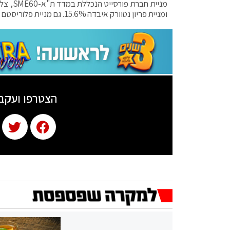
ומניית פריון נטוורק איבדה 15.6%. גם מניית פלוריסטם ירדה ב-10.25%.
הצטרפו ועקב