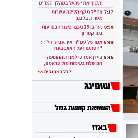
יתקוף את ישראל במהלך המו"מ
בקטאר"
צה"ל תקף הלילה עשרות
7:17
מטרות בלבנון
נער בן 15 נעצר כשנהג בפרעות
8:50
בטרקטורון
אמו של סמ"ר יאיר אביטן הי"ד:
8:48
"הסתערו על האויב בעוז
ובגבורה"
ביידן אמר כי למרות ההופעה
8:46
הכושלת בעימות מול טראמפ,
הוא ממשיך
לכל המבזקים >>