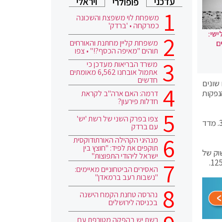
עדכני
ויראלי
פופולרי
משפחת לוי משפצת והשכונה
כמרקחה • 'ברדק'
ישי:
משפחת קליין מחתנת והאורחים
ם
תוהים "מאיפה הכסף?!" • צפו
משרד הבריאות מעדכן כי
אתמול אובחנו 6,562 מאומתים
חדשים
שונים
הנפקות
דרמה: האם ארה"ב לקראת
חדלות פירעון?
צפו בפרק השני של רשת 'יש'
מדד ת"א-35 ירד ב-2.05%, מדד ת"א-ALL-SHARE ירד ב-3.17%, מדד ת"א-125 ירד ב-2.43% ומדד ת"א-צמיחה איבד 3.21%. מדד
עם ברדק
מנהיגי הקהילה האורתודוקסית
תוקפים את לפיד: "חוצץ בין
 התנודות בשערי 60 מניות בשווי שוק של
ישראל ליהודי התפוצות"
האסירים הביטחוניים מאיימים:
"נשבות רעב ברמאדן"
נהרסה טחנת הקמח הישנה
בכניסה לירושלים
רשת יש בהפקה מטורפת עם