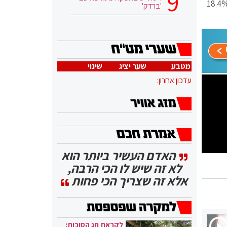
 פורסייט הנכללת במדד ת"א-SME60, צללה אתמול בכ-17% במחזור של 20.5 מיליון שקל. מניית אנלייבקס ירדה ב-18.4%
'ברדק'
מטבע
שער יציג
שינוי
עדכון אחרון:
האדם העשיר ביותר הוא
לא זה שיש לו הכי הרבה,
אלא זה שצריך הכי פחות
לקראת חג הסוכות: