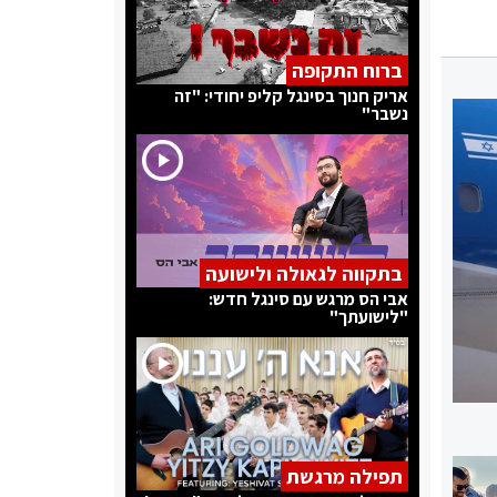
ברוח התקופה
אריק חנוך בסינגל קליפ יחודי: "זה
נשבר"
בתקווה לגאולה ולישועה
אבי הס מרגש עם סינגל חדש:
"לישועתך"
תפילה מרגשת