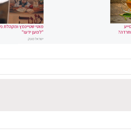
ייע
מוטי שטיינמץ ומקהלת נ
וחרדה?
"למען ידעו"
ישראל מונק