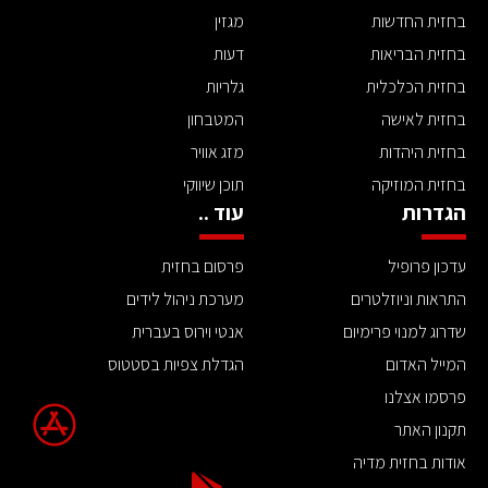
בחזית החדשות
מגזין
בחזית הבריאות
דעות
בחזית הכלכלית
גלריות
בחזית לאישה
המטבחון
בחזית היהדות
מזג אוויר
בחזית המוזיקה
תוכן שיווקי
הגדרות
עוד ..
עדכון פרופיל
פרסום בחזית
התראות וניוזלטרים
מערכת ניהול לידים
שדרוג למנוי פרימיום
אנטי וירוס בעברית
המייל האדום
הגדלת צפיות בסטטוס
פרסמו אצלנו
תקנון האתר
אודות בחזית מדיה