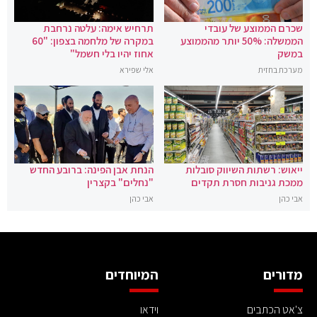
שכרם הממוצע של עובדי
תרחיש אימה: עלטה נרחבת
הממשלה: 50% יותר מהממוצע
במקרה של מלחמה בצפון: "60
במשק
אחוז יהיו בלי חשמל"
מערכת בחזית
אלי שפירא
ייאוש: רשתות השיווק סובלות
הנחת אבן הפינה: ברובע החדש
ממכת גניבות חסרת תקדים
"נחלים" בקצרין
אבי כהן
אבי כהן
מדורים
המיוחדים
צ'אט הכתבים
וידאו