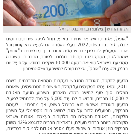
השטר החדש
| צילום:
דוברות בנק ישראל
"אופק", אגודת האשראי היחידה בארץ, תחל לספק שירותים דומים
לבנק רגיל כבר בשנת 2022. בעלי האגודה הם למעשה הלקוחות וכל
אדם המעוניין להצטרף רוכש מניה אחת. בכך מבטיחים ב"אופק"
שההחלטות המתקבלות תהיינה הוגנות ולטובת החברים. משפחה
ממוצעת בישראל מוציאה כמעט 10,000 שקלים בחודש על פעילויות
בבנק, ולטענת "אופק", אצלם תוכלו להשיג עד 50% חיסכון.
הרעיון להקמת האגודה התגבש בעקבות המחאה החברתית בשנת
2011, ומאז עמלו המקימים על קבלת האישורים המתאימים, שאותם
הצליחו סוף סוף להשיג במרץ האחרון. השבוע הגיעה האגודה
ל-10,000 חברים, ודרושים לה עוד 5,000 על מנת להתחיל לפעול.
הרעיון באגודת אשראי הוא כביכול פשוט, אך מהפכני – לעומת
הבנקים, הפועלים לרוב על מנת להשיג רווח מקסימלי על חשבון
הלקוחות, באגודה הבעלים הם הלקוחות בעצמם. אגודות אשראי
מקובלות ביותר ברחבי העולם, ובארצות הברית לדוגמא 43% משוק
הבנקים הינן אגודות. בישראל פעלו מספר אגודות לפני קום המדינה,