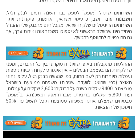
אך הן נסגרו ואופק היא האגודה היחידה שקמה מאז.
השירותים שתחל "אופק" לספק כבר השנה דומים לבנק רגיל:
חשבונות עובר ושב, כרטיסי אשראי, הלוואות, פיקדונות ויתר
השירותים הדיגיטליים שלקוח ישראלי מקבל היום מהבנק שלו. ההבדל
היחיד הינו שבשלב הראשוני לא יספוקו משכנתאות וניירות ערך, אך
גם הם צפויים להתווסף בהמשך.
ההחלטות מתקבלות באופן שוויוני ודמוקרטי בין כל החברים, ומפני
שהלקוחות הם בעצמם הבעלים – אין אינטרס לקחת ריביות נוספות
ועמלות מיותרות רק לשם הרווח, כמו שנעשה בבנק רגיל. על פי נתוני
האוצר (כפי שהוצגו לוועדת שטרום) משפחה ממוצעת בישראל
מוציאה כ-9400 שקלים בשנה על הבנקים: 2,600 שקלים על עמלות,
ועוד 6,800 שקלים בריביות, אוברדראפט ומשכנתא. ב"אופק"
מבטיחים שאצלם אותה משפחה ממוצעת תוכל להשיג עד 50%
חיסכון של ההוצאות.