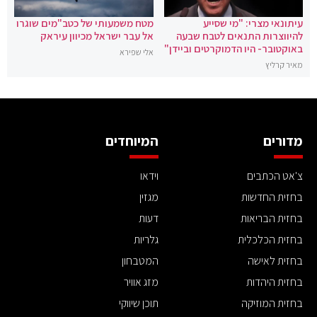
עיתונאי מצרי: "מי שסייע
מטח משמעותי של כטב"מים שוגרו
להיווצרות התנאים לטבח שבעה
אל עבר ישראל מכיוון עיראק
באוקטובר- היו הדמוקרטים וביידן"
אלי שפירא
מאיר קרליץ
מדורים
המיוחדים
צ'אט הכתבים
וידאו
בחזית החדשות
מגזין
בחזית הבריאות
דעות
בחזית הכלכלית
גלריות
בחזית לאישה
המטבחון
בחזית היהדות
מזג אוויר
בחזית המוזיקה
תוכן שיווקי