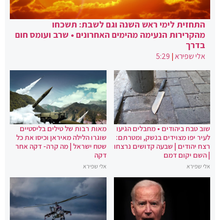
התחזית לימי ראש השנה וגם לשבת: תשכחו
מהקרירות הנעימה מהימים האחרונים • שרב ועומס חום
בדרך
אלי שפירא
|
5:29
שוב טבח ביהודים • מחבלים הגיעו
מאות רבות של טילים בליסטיים
לעיר יפו מצוידים בנשק, ומטרתם:
שוגרו הלילה מאיראן וכיסו את כל
רצח יהודים | שבעה קדושים נרצחו
שטח ישראל | מה קרה- דקה אחר
| השם יקום דמם
דקה
אלי שפירא
אלי שפירא