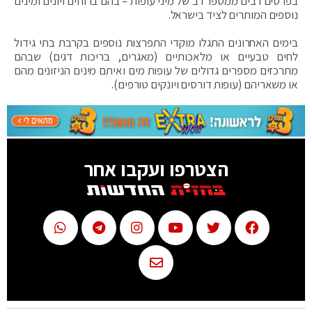
בפרטים רבים ממספר רב של מיני עופות – בהם ברווזים ויונים ומינים
נוספים המותרים לציד בישראל.
בימים האחרונים התגלו מוקדי התפרצות נוספים בקרבת בתי גידול
לחים טבעיים או מלאכותיים (מאגרים, בריכות דגים) שבהם
מתרכזים מספרים גדולים של עופות מים ואיתם מינים הניזונים מהם
או משאריהם (עופות דורסים ויונקים טורפים).
הצטרפו ועקבו אחר