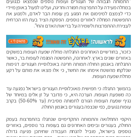
"התמותה הגבוהה של העגורים ועופות נוספים שנמצאו כנגועים
במחלה מעידה על התפרצות חמורה וחריגה, ועלינו לפעול באופן מיידי
כדי לצמצם למינימום את המגע בין עופות הבר לאדם, ולמנוע את
התפשטות המחלה לאזורים נוספים. הפסקת הציד בעת הזו הכרחית
לעצירת ההתפרצות ולשמירה על בריאות האדם והחי".
כזכור, בחודשיים האחרונים התגלתה מחלת שפעת העופות במשקים
באזורים שונים בארץ. לאחרונה, התפשטה המגפה לעופות בר, כאשר
התגלתה באגמון החולה תמותה חריגה באוכלוסיית העגורים. דגימות
שנלקחו מהשטח אימתו את החשד, כי אלו מצאו את מותם על רקע
מחלת שפעת העופות.
בהמשך התגלה כי חמישית מאוכלוסיית העגורים בישראל נפגעה עד
כה משפעת העופות. הערכה היא, כי מדובר על זן אלים במיוחד של
נגיף שפעת העופות הגורם לתמותה מסיבית (עד 50-60%) בקרב
עופות נגועים, כפי שנצפה בעגורים באגמון החולה.
היקפי התחלואה והתמותה התקדימיים שנתגלו בהתפרצות בעמק
החולה, בעגורים ובימים האחרונים גם בעופות בר נוספים, באזורים
נוספים בישראל, מוביל להנחת העבודה שתיתכן פגיעה גדולה