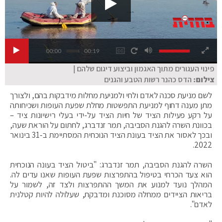
00:00
00:19
פינוי העגורים מתוך האגמון וביצוע דיגום שלהם |
צילום:
הדס כהנר רשות הטבע והגנים
לשם מניעת סכנה לאדם ולחי ולמניעת מחלות מידבקות בהם, ולצורך
מתן מענה דחוף למניעת התפשטות מחלת שפעת העופות ושכיחותה
על רקע פעילות הציד של חיות הציד על-ידי בעלי רישיונות ציד –
בכוונת השרה להגנת הסביבה, תמר זנדברג, לחתום על הוראת שעה,
ובכך לאסור את הציד בעונת הציד הנוכחית המסתיימת ב-31 בינואר
2022.
השרה להגנת הסביבה, תמר זנדברג: "ביטול הציד בעונה הנוכחית
הוא צעד הכרחי בטיפול בהתפרצות שפעת העופות שאנו עדים לה.
המהלך נועד למנוע את המשך ההתפרצות ולצד זה, לשמור על
בריאות הציידים ממחלה מסוכנת ומדבקת, שעלולה להיות קטלנית
לאדם".