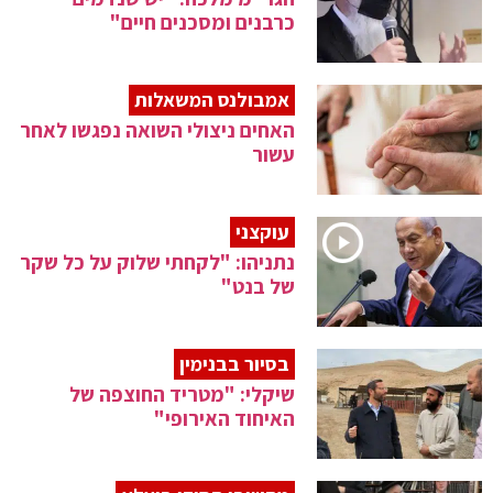
כרבנים ומסכנים חיים"
אמבולנס המשאלות
האחים ניצולי השואה נפגשו לאחר
עשור
עוקצני
נתניהו: "לקחתי שלוק על כל שקר
של בנט"
בסיור בבנימין
שיקלי: "מטריד החוצפה של
האיחוד האירופי"