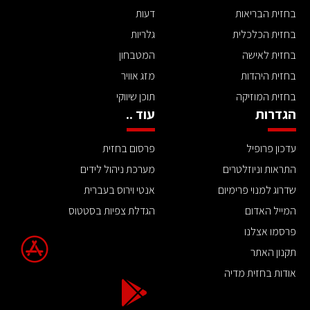
בחזית הבריאות
דעות
בחזית הכלכלית
גלריות
בחזית לאישה
המטבחון
בחזית היהדות
מזג אוויר
בחזית המוזיקה
תוכן שיווקי
הגדרות
עוד ..
עדכון פרופיל
פרסום בחזית
התראות וניוזלטרים
מערכת ניהול לידים
שדרוג למנוי פרימיום
אנטי וירוס בעברית
המייל האדום
הגדלת צפיות בסטטוס
פרסמו אצלנו
תקנון האתר
אודות בחזית מדיה