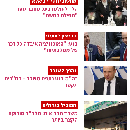
מחשובי חסידי ביאלא
הלך לעולמו בעל מחבר ספר
"תפילה למשה"
בריאיון לוחמני
בנט: "האופוזיציה איבדה כל זכר
של ממלכתיות"
נהפך לשגרה
רה"מ בנט נתפס משקר – הח"כים
תקפו
המוביל בגדולים
משרד הבריאות: מלר"ד סורוקה
הקצר ביותר