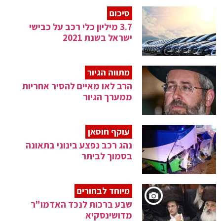
סיכום
3.7 מיליון כלי רכב על כבישי
ישראל בשנת 2021
מתווה הגיור
הרב לאו מאיים להסיר אחריות
ממערך הגיור
עוקף חוסאן
נהג רכב נפצע בינוני בתאונה
בסמוך לביתר
מיוחד לבחורים
שבע ברכות לנכד האדמו"ר
מדושינסקיא