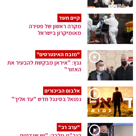
קיים חשד
מקרה ראשון של פטירה
מאומיקרון בישראל
"מזבח האינטרסים"
גנץ: "איראן מבקשת להבעיר את
האזור"
אלבום הביכורים
נמואל בסינגל חדש "עד אליך"
"ערב רב"
הגר"מ מלכה: "יש שנדמים