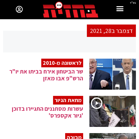
בס"ד
דצמבר ב28, 2021
לראשונה מ-2010
שר הביטחון אירח בביתו את יו"ר
הרש"פ אבו מאזן
מחאת הגיור
עשרות מסתננים התגיירו בדוכן
'גיור אקספרס'
מבוכה