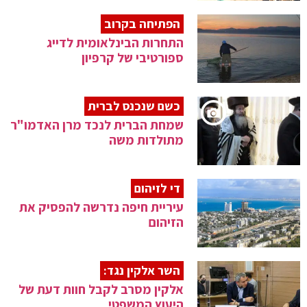
הפתיחה בקרוב
התחרות הבינלאומית לדייג
ספורטיבי של קרפיון
כשם שנכנס לברית
שמחת הברית לנכד מרן האדמו"ר
מתולדות משה
די לזיהום
עיריית חיפה נדרשה להפסיק את
הזיהום
השר אלקין נגד:
אלקין מסרב לקבל חוות דעת של
היעוץ המשפטי