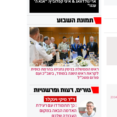
ארי גולדוואג & איצי קפלוביץ: "אנא ה'
עננו"
צילום:
קובי גדעון / לע"מ
ראש הממשלה בנימין נתניהו בהרמת כוסית
לקראת ראש השנה במוסד, בשב"כ ועם
פורום מטכ"ל
ד"ר מיקי וינקלר
: כך תתמודדו עם רעידת
האדמה הבאה במקום
העבודה שלכם