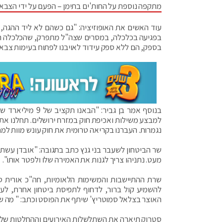
מתקפה נוספת על החות'ים בתימן – הפעם על ידי הצבא
עוד האשים את האופוזיציה: "גם כשהם לא ליד ההגה, 
בפגיעה בכלכלה, במסרים שצה"ל מתפרק, שהכלכלה הי
בספק, הם ללא ספק עידוד לאויבנו לפתוח בעימות צבאי
בנוסף אמר בן גב
למבצע משילות ואכיפת חוק במזרח ירושלים. תחלנו א
נגמרות. העברנו בקריאה טרומית את חוק עונש מוות למח
שר הביטחון לשעבר בני גנץ כתב בתגובה: "אובדן עשתונ
מעט. נתניהו צריך לגנות את האמירה שלו ולפטר אותו".
שרת ההתיישבות והמשימות הלאומיות, חה"כ אורית ס
להשמיע קול ברור, לדחוף לתפיסת ביטחון אחרת, לעשו
האוצר בצלאל סמוטריץ' שיתף את הפוסט וכתב: " מה שא
סטרוק תיארה את השתלשלות האירועים וההחלטות של ה