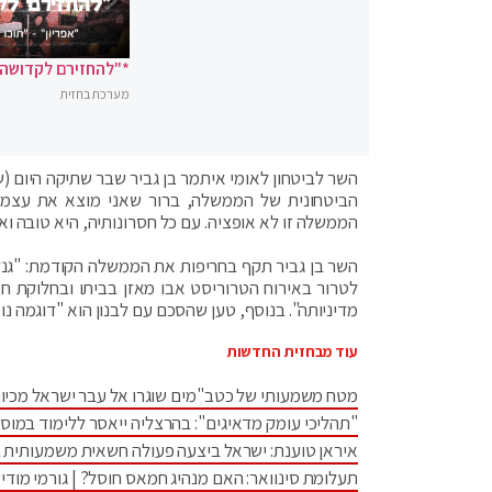
*"להחזירם לקדושה"
מערכת בחזית
השר לביטחון לאומי איתמר בן גביר שבר שתיקה היום (ש
הביטחונית של הממשלה, ברור שאני מוצא את עצמי 
הממשלה זו לא אופציה. עם כל חסרונותיה, היא טובה 
השר בן גביר תקף בחריפות את הממשלה הקודמת: "גנץ
לטרור באירוח הטרוריסט אבו מאזן בביתו ובחלוקת חצ
מדיניותה". בנוסף, טען שהסכם עם לבנון הוא "דוגמה 
עוד מבחזית החדשות
מטח משמעותי של כטב"מים שוגרו אל עבר ישראל מכיוו
"תהליכי עומק מדאיגים": בהרצליה ייאסר ללימוד במוס
איראן טוענת: ישראל ביצעה פעולה חשאית משמעותית 
תעלומת סינוואר: האם מנהיג חמאס חוסל? | גורמי מודיע