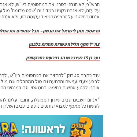
הרש"פ, לא הנחנו הסרנו את המחסומים ביו"ש, לא אנחנ
על עזה, לא אנחנו נקטנו במדיניות 'שקט מדומה' מול ע
אנחנו החלטנו על הרצפה המאוד עקומה הזו, ולא אנחנו 
טראמפ: אתן לישראל את הנשק – אבל שתסיים את המל
צה"ל תקף הלילה עשרות מטרות בלבנון
נער בן 15 נעצר כשנהג בפרעות בטרקטורון
עוד כתבה סטרוק "להחזיר את המחסומים ביו"ש, להחזי
לבצע צעדי ענישה והרתעה גם מול המחבלים וגם מול
אותנו. לפגוע אנושות בחימוש החמאסי, וגם במנהיגי ה
"אנחנו יושבים סביב שלחן הממשלה, וחובה עלינו להר
לעשות כל מאמץ למצוא שותפים נוספים סביב השלחן הזה,