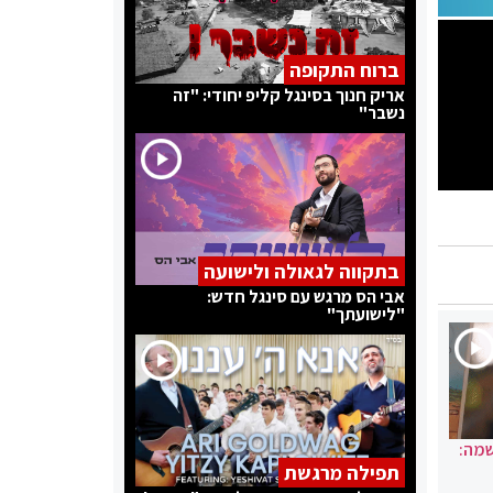
ברוח התקופה
אריק חנוך בסינגל קליפ יחודי: "זה
נשבר"
בתקווה לגאולה ולישועה
אבי הס מרגש עם סינגל חדש:
"לישועתך"
שמה:
תפילה מרגשת