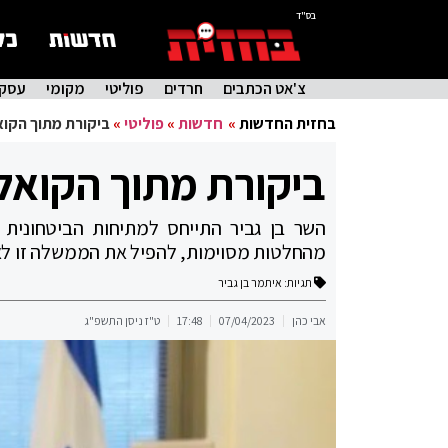
בס"ד
צ'אט הכתבים
חרדים
פוליטי
מקומי
עסקי
בחזית החדשות
»
חדשות
»
פוליטי
»
ביקורת מתוך הקוא
ביקורת מתוך הקואל
השר בן גביר התייחס למתיחות הביטחונית 
מהחלטות מסוימות, להפיל את הממשלה זו לא
תגיות:
איתמר בן גביר
אבי כהן
07/04/2023
17:48
ט"ז ניסן התשפ"ג