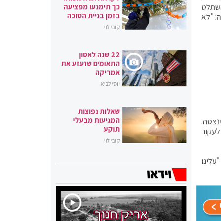
השתלט
כך תימנעו מפציעה
בזמן בניית הסוכה
: "לא
קובי לוי
22 שנה לאסון
התאומים שזעזע את
אמריקה
יוסי לביא
שאלות נפוצות
המגיעות מבעלי
נצטה.
תוקע
לעקור
קובי לוי
עלינו