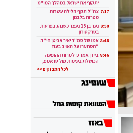
יתקוף את ישראל במהלך המו"מ
בקטאר"
צה"ל תקף הלילה עשרות
7:17
מטרות בלבנון
נער בן 15 נעצר כשנהג בפרעות
8:50
בטרקטורון
אמו של סמ"ר יאיר אביטן הי"ד:
8:48
"הסתערו על האויב בעוז
ובגבורה"
ביידן אמר כי למרות ההופעה
8:46
הכושלת בעימות מול טראמפ,
הוא ממשיך
לכל המבזקים >>