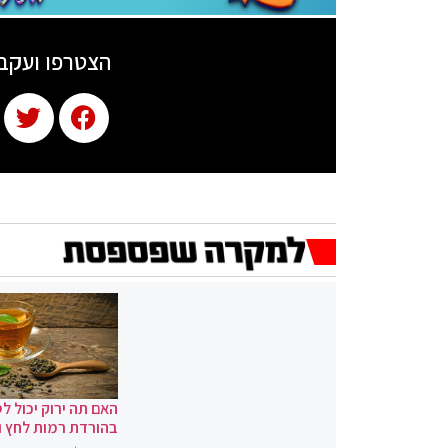
הצטרפו ועקב
האם תה ירוק יכול לס
בהורדת רמות לחץ 