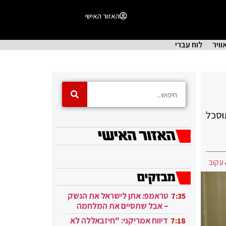
האזור האישי
וויר
לוח עברי
וסכל
עקוב
טראמפ: אתן לישראל את הנשק
7:35
– אבל שתסיים את המלחמה
בעזה
דיווח אמריקני: "חיזבאללה לא
7:18