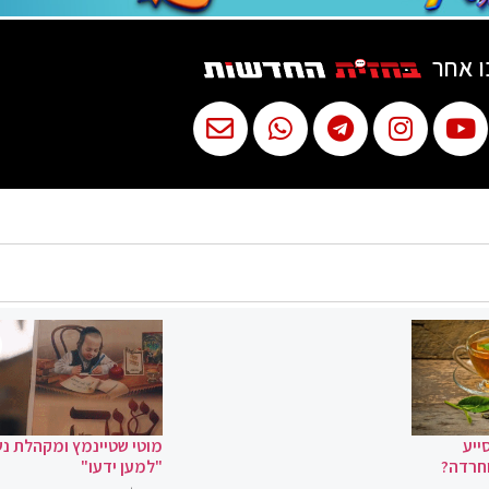
ו אחר
ייע
מוטי שטיינמץ ומקהלת נ
וחרדה?
"למען ידעו"