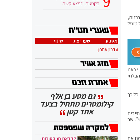
בקטטה, ונפצע קשה
בנות,
 מוטל
מטבע
שער יציג
שינוי
עדכון אחרון:
י, יצאנו
הבלתי
גם מסע בן אלף
כל כך
קילומטרים מתחיל בצעד
אחד קטן
ייבים
". שר
נו את
לקראת חג הסוכות: