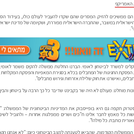
 האמריקני
הם ממשיכים להזיק. המסרים שהם שקדו להעביר לעולם כולו, בעידוד הסר
שראלית במשבר, שהחברה הישראלית מפוררת, ושקיומה של מדינת ישראל
".
יר: "הבאנו תקציב של 9 מיליארד שקלים למשרד לביטחון לאומי. הברנו החלטת ממשלה להקים משמר לאומ
ת הפסקת החגיגות של המחבלים בכלא בסגירת המאפיות והפסקת המקלחות 
בלים, ואישרנו את חוק שלילת אזרחות וגירוש מחבלים".
ות מוחלט. מעולם לא היה שר בקבינט שדיבר כל כך הרבה על ביטחון והבין 
טרוק תקפה גם היא בופייסבוק את המדיניות הביטחונית של הממשלה: "ח
ת כל מאמץ לחבר אלינו ח"כים ושרים ממפלגות אחרות – ולהוביל לשינוי
ורית כותבת. כל מילה!".
ממשלות הקודמות, שהביאו לטענתה למצב הביטחוני כיום: "לא אנחנו הקמ