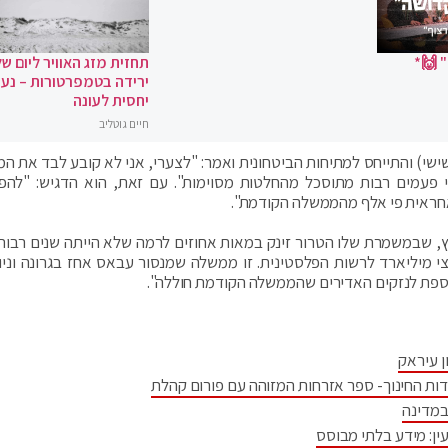
 🙌*
תחזית מזג האוויר ליום של
ירידה בטמפרטורות – נעי
יחסית לעונה
חיים גוטליב
ישי) והתייחס למתיחות הביטחונית ואמר: "לצערי, אני לא קובע לבד את המד
פעמים רבות מתוסכל מהחלטות מסוימות". עם זאת, הוא הדגיש: "להפ
ואחראית פי אלף מהממשלה הקודמת".
, שבמשמרת שלו הטרור זינק במאות אחוזים לרמה שלא הייתה שנים רבות,
י מיליארד לרשות הפלסטינית. זו ממשלה שמנסור עבאס אחז בגרונה וניו
נוספת לנזקים האדירים שהממשלה הקודמת חוללה".
ן עיראק
דות החינוך- ספר אזרחות המזוהה עם פורום קהלת
במדינה
ין: מידע בלתי מבוסס