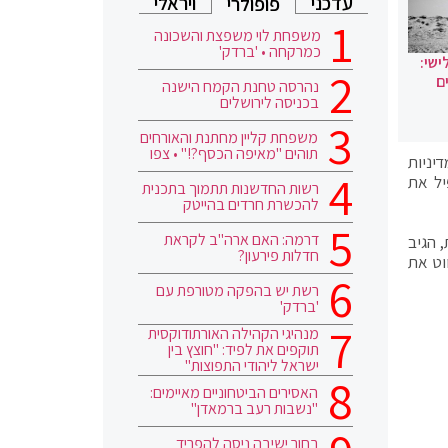
עדכני
ויראלי
פופולרי
משפחת לוי משפצת והשכונה
כמרקחה • 'ברדק'
ישי:
ם
נהרסה טחנת הקמח הישנה
בכניסה לירושלים
משפחת קליין מחתנת והאורחים
תוהים "מאיפה הכסף?!" • צפו
יניות
יל את
רשות החדשנות תתמוך בתכנית
להכשרת חרדים בהייטק
דרמה: האם ארה"ב לקראת
 הגיב
חדלות פירעון?
וט את
רשת יש בהפקה מטורפת עם
'ברדק'
מנהיגי הקהילה האורתודוקסית
תוקפים את לפיד: "חוצץ בין
ישראל ליהודי התפוצות"
האסירים הביטחוניים מאיימים:
"נשבות רעב ברמאדן"
בחור ישיבה ניסה להפריד