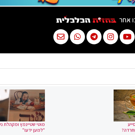
ו אחר
ייע
מוטי שטיינמץ ומקהלת נ
וחרדה?
"למען ידעו"