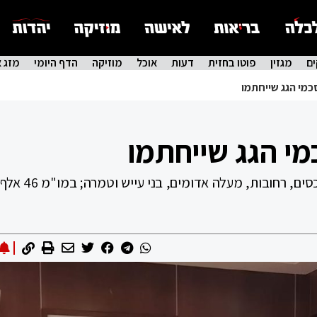
ם
מגזין
פוטו בחזית
דעות
אוכל
מוזיקה
הדף היומי
מזג א
כמי הגג שייחתמו
י הגג שייחתמו
הסכמי גג להקמת כ-45 אלף יח"ד ייחתמו ברכסים, ר