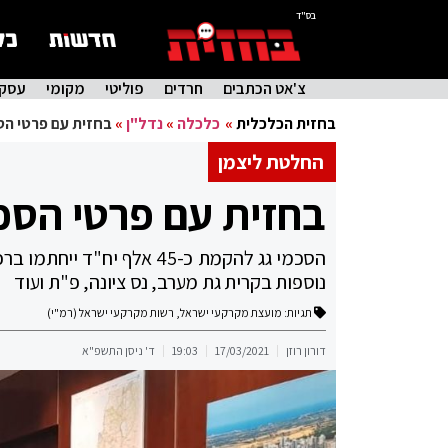
בס"ד
צ'אט הכתבים
חרדים
פוליטי
מקומי
עסקי
בחזית הכלכלית
»
כלכלה
»
נדל"ן
»
בחזית עם פרטי הס
החלטת ליצמן
בחזית עם פרטי הסכמ
נוספות בקרית גת מערב, נס ציונה, פ"ת ועוד
תגיות:
מועצת מקרקעי ישראל
,
רשות מקרקעי ישראל (רמ"י)
דורון רוזן
17/03/2021
19:03
ד' ניסן התשפ"א