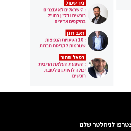
ניר שמול
: הישראלים לא עוצרים:
רוכשים נדל"ן בחו"ל
בהיקפים אדירים
זאב רונן
: 10 הטעויות הנפוצות
שגורמות לקריסת חברות
רפאל שחור
: השפעת העלאת הריבית:
יכולה להיות גם לטובת
רוכשים
טרפו לניוזלטר שלנו