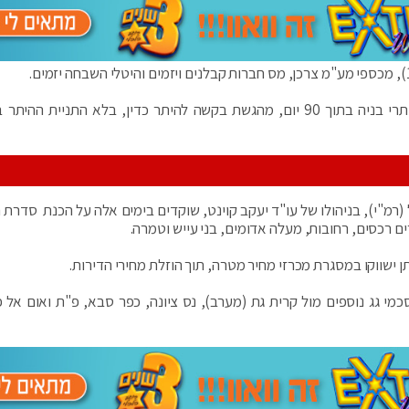
הרשויות המקומיות התחייבו מצידן, להעניק ליזמים היתרי בניה בתוך 90 יום, מהגשת בקשה להיתר כדין, בלא התניית 
(רמ"י), בניהולו של עו"ד יעקב קוינט, שוקדים בימים אלה על הכנת סדרת 
ם רכסים, רחובות, מעלה אדומים, בני עייש וטמרה.
י גג נוספים מול קרית גת (מערב), נס ציונה, כפר סבא, פ"ת ואום אל 