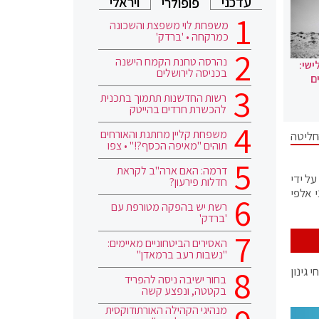
עדכני
ויראלי
פופולרי
משפחת לוי משפצת והשכונה
כמרקחה • 'ברדק'
נהרסה טחנת הקמח הישנה
ישי:
בכניסה לירושלים
ם
רשות החדשנות תתמוך בתכנית
להכשרת חרדים בהייטק
משפחת קליין מחתנת והאורחים
ליטה
תוהים "מאיפה הכסף?!" • צפו
דרמה: האם ארה"ב לקראת
ל ידי
חדלות פירעון?
מים בני אלפי
רשת יש בהפקה מטורפת עם
'ברדק'
האסירים הביטחוניים מאיימים:
"נשבות רעב ברמאדן"
י גינון
בחור ישיבה ניסה להפריד
בקטטה, ונפצע קשה
מנהיגי הקהילה האורתודוקסית