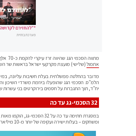
*"להחזירם לקדושה"
מערכת בחזית
מתווה הסכמי הגג שהיווה זרז עיקרי להקמת כ-70 אלף יח"ד מוזלות במסגרת מכרזי מחיר למשתכן – יוארך עד סוף 2021, כך
אתמול
(שלישי) מועצת מקרקעי ישראל בראשות שר השיכ
מדובר בהחלטה ממשלתית בעלת חשיבות עליונה, במיוחד
יח"ד, תוך התגברות על חסמים בירוקרטים בני עשרות שנ
32 הסכמי-גג עד כה
במסגרת חתימה עד כה על 32 הסכמ
ומשחקים – בעלות ישירה ועקיפה של יותר מ-10 מיליארד שקל.