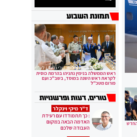
צילום:
קובי גדעון / לע"מ
ראש הממשלה בנימין נתניהו בהרמת כוסית
לקראת ראש השנה במוסד, בשב"כ ועם
פורום מטכ"ל
ד"ר מיקי וינקלר
: כך תתמודדו עם רעידת
האדמה הבאה במקום
החדש
העבודה שלכם