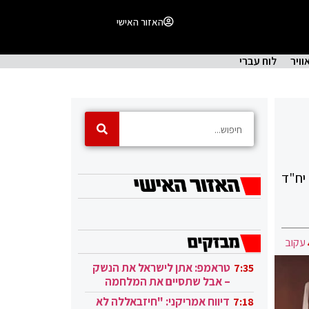
האזור האישי
וויר
לוח עברי
חובות, מעלה אדומים, בני עייש וטמרה; במו"מ 46 אלף יח"ד
עקוב
טראמפ: אתן לישראל את הנשק
7:35
– אבל שתסיים את המלחמה
בעזה
דיווח אמריקני: "חיזבאללה לא
7:18