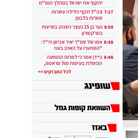
יתקוף את ישראל במהלך המו"מ
בקטאר"
צה"ל תקף הלילה עשרות
7:17
מטרות בלבנון
נער בן 15 נעצר כשנהג בפרעות
8:50
בטרקטורון
אמו של סמ"ר יאיר אביטן הי"ד:
8:48
"הסתערו על האויב בעוז
ובגבורה"
ביידן אמר כי למרות ההופעה
8:46
הכושלת בעימות מול טראמפ,
הוא ממשיך
לכל המבזקים >>