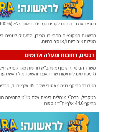
כספי האוצר, הוחזרו לקופת המדינה באופן מלא (100%), מכספי מע"מ צרכן, מס חברות קבלנים ויזמים והיטלי השבחה יזמים.
מטלות ציבוריות ו/או סביבתיות.
רכסים, רחובות ומעלה אדומים
משרד הבינוי והשיכון (משהב"ש) ורשות מקרקעי ישראל 
גג מפורטים לחתימות שרי האוצר והשיכון מול ראשי הערי
המדובר בהיקף בניה מאסיבי של כ-45 אלף יח"ד, מרביתן ישווקו במסגרת מכרזי מחיר מטרה, תוך הוזלת מחירי הדירות.
במקביל, ברמ"י מנהלים בימים אלה מו"מ לחתימת הסכמ
בהיקף 44.6 אלף יח"ד נוספות