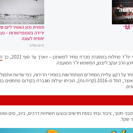
 🙌*
תחזית מזג האוויר ליום של
ירידה בטמפרטורות – נעי
יחסית לעונה
חיים גוטליב
הח
ון הרב יעקב ליצמן, המשמש יו"ר המועצה.
 על רקע עליית המחירים המתחדשות במחירי הדירות, כפי שדווח אתמול ע
הלמ"ס. הסכמי הגג שהופעלו ביוזמת משרדי השיכון והאוצר, החל מ-2016 (קרית גת), הוכיחו יעילות מוגברת בקידום מתח
ים.
י-גג, הוקמו מאות מבני חינוך, ציבור ובתי כנסת חדשים ובוצעו תשתיות דרכים, ביוב, מים ושטח