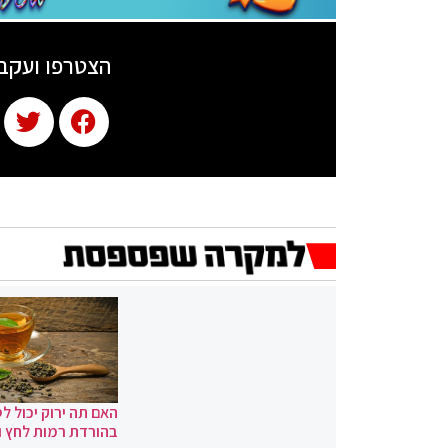
הצטרפו ועקב
האם תה ירוק יכול לס
בהורדת רמות לחץ 