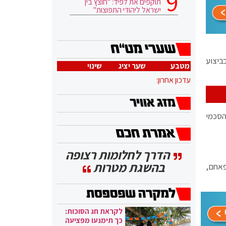
תוקפים את לפיד: "חוצץ בין
ישראל ליהודי התפוצות"
ההיתר בביצוע
מטבע
שער יציג
שינוי
עדכון אחרון:
הסכמי
הדרך לחלומות רצופה
בהשגת מטרות
פאחם,
לקראת חג הסוכות:
כך תימנעו מפציעה