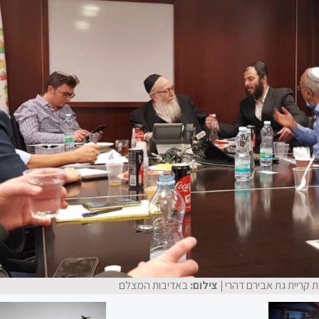
ת קריית גת אבירם דהרי
| צילום:
באדיבות המצלם