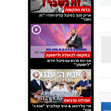
ברוח התקופה
אריק חנוך בסינגל קליפ יחודי: "זה
נשבר"
בתקווה לגאולה ולישועה
אבי הס מרגש עם סינגל חדש:
"לישועתך"
תפילה מרגשת
ארי גולדוואג & איצי קפלוביץ: "אנא ה'
עננו"