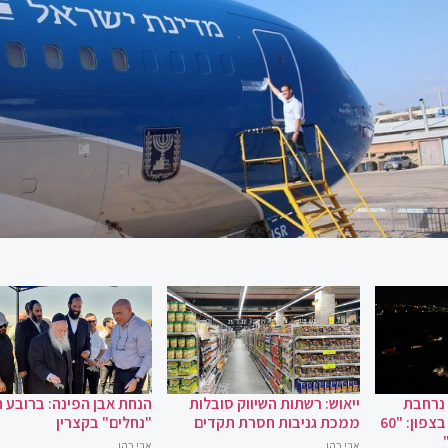
 נרחבת
ייאוש: רשתות השיווק סובלות
הנחת אבן הפינה: ברובע 
במקרה של מלחמה בצפון: "60
ממכת גניבות חסרת תקדים
"נחלים" בקצרין
אבי כהן
אבי כהן