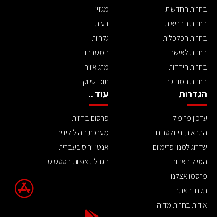
בחזית החדשות
מגזין
בחזית הבריאות
דעות
בחזית הכלכלית
גלריות
בחזית לאישה
המטבחון
בחזית היהדות
מזג אוויר
בחזית המוזיקה
תוכן שיווקי
הגדרות
עוד ..
עדכון פרופיל
פרסום בחזית
התראות וניוזלטרים
מערכת ניהול לידים
שדרוג למנוי פרימיום
אנטי וירוס בעברית
המייל האדום
הגדלת צפיות בסטטוס
פרסמו אצלנו
תקנון האתר
אודות בחזית מדיה