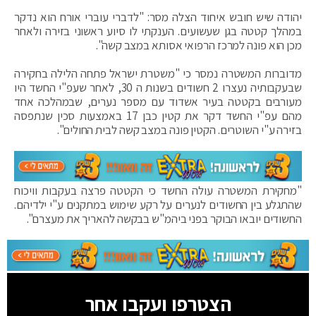
יהודה שיש חובש איחוד הצלה מסר: "לדברי עוברי אורח הוא נדקר
במהלך קטטה בגן שעשועים. הענקתי לו סיוע ראשוני בזירה ולאחר
מכן הוא פונה למרכז הרפואי אסותא במצב קשה".
מדוברות המשטרה נמסר כי "משטרת ישראל פתחה הלילה בחקירה
שבעקבותיה נעצרו 2 חשודים בשנות ה 30, לאחר שעפ"י החשד היו
מעורבים בקטטה בעיר אשדוד עם מספר נערים, שבמהלכה אחד
מהם עפ"י החשד דקר את קטין כבן 17 באמצעות סכין שנתפסה
בזירה ע"י השוטרים. הקטין פונה במצב קשה לבית החולים".
"מחקירת המשטרה עולה החשד כי הקטטה פרצה בעקבות וויכוח
שהתגלע בין החשודים לנערים על רקע שימוש במתקנים ע"י ילדיהם.
החשודים יובאו הבוקר בפני ביהמ"ש בבקשה להאריך את מעצרם".
הצטרפו ועקבו אחר