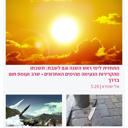
התחזית לימי ראש השנה וגם לשבת: תשכחו
מהקרירות הנעימה מהימים האחרונים • שרב ועומס חום
בדרך
אלי שפירא
|
5:29