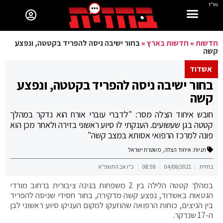
בס"ד
חדשות
»
חדשות בארץ
»
בחור ישיבה ניסה להפריד בקטטה, ונפצע
קשה
אשדוד
בחור ישיבה ניסה להפריד בקטטה, ונפצע
קשה
חובש איחוד הצלה מסר: "לדברי עוברי אורח הוא נדקר במהלך
קטטה בגן שעשועים. הענקתי לו סיוע ראשוני בזירה ולאחר מכן הוא
פונה למרכז הרפואי אסותא במצב קשה"
תגיות:
איחוד הצלה
,
משטרת ישראל
בחזית
04/08/2021
08:59
כ"ו אב התשפ"א
במהלך קטטה הלילה בין 2 משפחות בגינה ציבורית ברחוב מורדי
הגטאות באשדוד, נפצע קשה מדקירה, בחור חסידי שניסה להפריד
בין הניצים, כוחות הרפואה שהוזעקו למקום העניקו סיוע ראשוני לבן
ה-17 שנדקר.