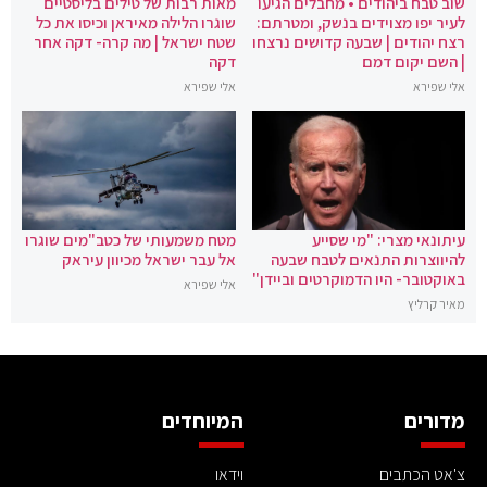
שוב טבח ביהודים • מחבלים הגיעו
מאות רבות של טילים בליסטיים
לעיר יפו מצוידים בנשק, ומטרתם:
שוגרו הלילה מאיראן וכיסו את כל
רצח יהודים | שבעה קדושים נרצחו
שטח ישראל | מה קרה- דקה אחר
| השם יקום דמם
דקה
אלי שפירא
אלי שפירא
עיתונאי מצרי: "מי שסייע
מטח משמעותי של כטב"מים שוגרו
להיווצרות התנאים לטבח שבעה
אל עבר ישראל מכיוון עיראק
באוקטובר- היו הדמוקרטים וביידן"
אלי שפירא
מאיר קרליץ
מדורים
המיוחדים
צ'אט הכתבים
וידאו