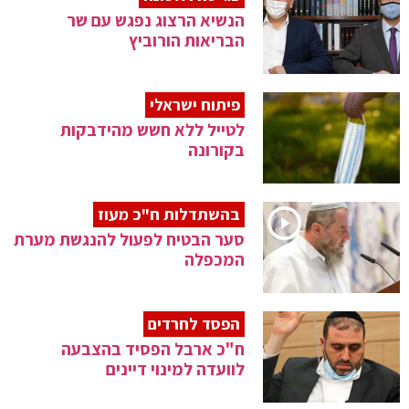
הנשיא הרצוג נפגש עם שר
הבריאות הורוביץ
פיתוח ישראלי
לטייל ללא חשש מהידבקות
בקורונה
בהשתדלות ח"כ מעוז
סער הבטיח לפעול להנגשת מערת
המכפלה
הפסד לחרדים
ח"כ ארבל הפסיד בהצבעה
לוועדה למינוי דיינים