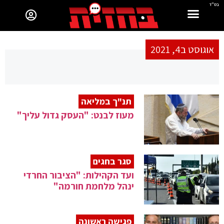
בס"ד
אוגוסט ב4, 2021
תנ"ך במליאה
מעוז לבנט: "העסק גדול עליך"
סגר בחגים
ועד הקהילות: "הציבור החרדי
ינהל מלחמת חורמה"
פגישה ראשונה