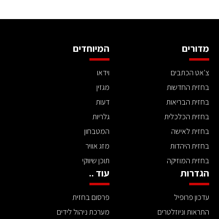
מדורים
המיוחדים
צ'אט הכתבים
וידאו
בחזית החדשות
מגזין
בחזית הבריאות
דעות
בחזית הכלכלית
גלריות
בחזית לאישה
המטבחון
בחזית היהדות
מזג אוויר
בחזית המוזיקה
תוכן שיווקי
הגדרות
עוד ..
עדכון פרופיל
פרסום בחזית
התראות וניוזלטרים
מערכת ניהול לידים