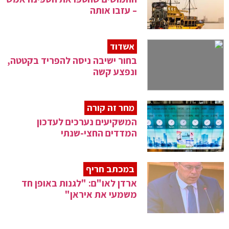
– עזבו אותה
אשדוד
בחור ישיבה ניסה להפריד בקטטה,
ונפצע קשה
מחר זה קורה
המשקיעים נערכים לעדכון
המדדים החצי-שנתי
במכתב חריף
ארדן לאו"ם: "לגנות באופן חד
משמעי את איראן"