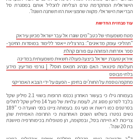
הישראלית המתקדמת טרם הצליחה להכליל אותם במסגרת סל
הבריאות הישראלי. מקווה שהמציאות הזו תשתנה השנה".
עוד מבחזית החדשות
מטח משמעותי של כטב"מים שוגרו אל עבר ישראל מכיוון עיראק
"תהליכי עומק מדאיגים": בהרצליה ייאסר ללימוד במוסדות החינוך-
ספר אזרחות המזוהה עם פורום קהלת
איראן טוענת: ישראל ביצעה פעולה חשאית משמעותית במדינה
תעלומת סינוואר: האם מנהיג חמאס חוסל? | גורמי מודיעין: מידע
בלתי מבוסס
מתקפה נוספת על החות'ים בתימן – הפעם על ידי הצבא האמריקני
בעמותה גילו כי בעשור האחרון נכנסו תרופות בשווי 2.1 מיליון שקל
בלבד לסרטן מסוג זה, לעומת עלויות של מעל 14 מיליון שקל לחולים
בסרטנים כמו ריאות או מעי גס. בעמותה ציינו בפני הוועדה כי "189
נשים נפטרו בשלוש השנים האחרונות כי התרופה האמיתית שהן
צריכות לא הייתה בסל, ובמקומה, הן מטופלות בכימותרפיה מיושנת
בת 20 שנה".
ד”ר ויקטוריה ניימן, מנהלת מחלקת אשפוז אונקולוגי במכון