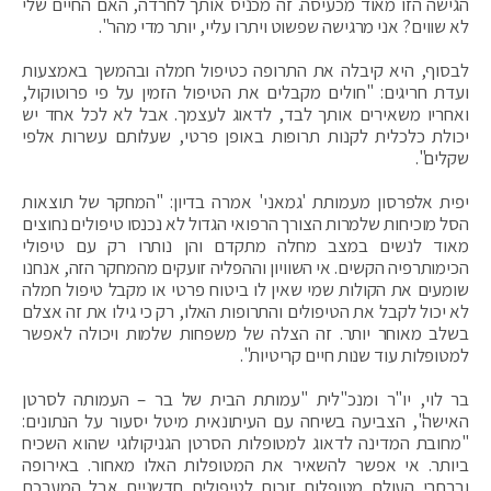
הגישה הזו מאוד מכעיסה. זה מכניס אותך לחרדה, האם החיים שלי
לא שווים? אני מרגישה שפשוט ויתרו עליי, יותר מדי מהר".
לבסוף, היא קיבלה את התרופה כטיפול חמלה ובהמשך באמצעות
ועדת חריגים: "חולים מקבלים את הטיפול הזמין על פי פרוטוקול,
ואחריו משאירים אותך לבד, לדאוג לעצמך. אבל לא לכל אחד יש
יכולת כלכלית לקנות תרופות באופן פרטי, שעלותם עשרות אלפי
שקלים".
יפית אלפרסון מעמותת 'גמאני' אמרה בדיון: "המחקר של תוצאות
הסל מוכיחות שלמרות הצורך הרפואי הגדול לא נכנסו טיפולים נחוצים
מאוד לנשים במצב מחלה מתקדם והן נותרו רק עם טיפולי
הכימותרפיה הקשים. אי השוויון וההפליה זועקים מהמחקר הזה, אנחנו
שומעים את הקולות שמי שאין לו ביטוח פרטי או מקבל טיפול חמלה
לא יכול לקבל את הטיפולים והתרופות האלו, רק כי גילו את זה אצלם
בשלב מאוחר יותר. זה הצלה של משפחות שלמות ויכולה לאפשר
למטופלות עוד שנות חיים קריטיות".
בר לוי, יו"ר ומנכ"לית "עמותת הבית של בר – העמותה לסרטן
האישה", הצביעה בשיחה עם העיתונאית מיטל יסעור על הנתונים:
"מחובת המדינה לדאוג למטופלות הסרטן הגניקולוגי שהוא השכיח
ביותר. אי אפשר להשאיר את המטופלות האלו מאחור. באירופה
וברחבי העולם מטופלות זוכות לטיפולים חדשניים אבל המערכת