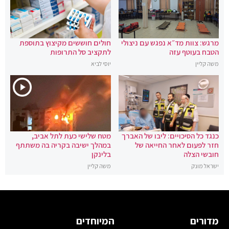
מרגש: צוות מד״א נפגש עם ניצולי
חולים חוששים מקיצוץ בתוספת
הטבח בעוטף עזה
לתקציב סל התרופות
משה קליין
יוסי לביא
כנגד כל הסיכויים: ליבו של האברך
מטח שלישי כעת לתל אביב,
חזר לפעום לאחר החייאה של
במהלך ישיבה בקריה בה משתתף
חובשי הצלה
בלינקן
ישראל מונק
משה קליין
מדורים
המיוחדים