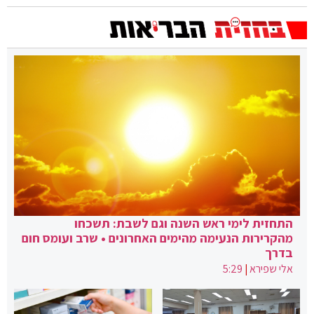
התחזית לימי ראש השנה וגם לשבת: תשכחו
מהקרירות הנעימה מהימים האחרונים • שרב ועומס חום
בדרך
אלי שפירא
|
5:29