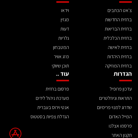
צ'אט הכתבים
וידאו
בחזית החדשות
מגזין
בחזית הבריאות
דעות
בחזית הכלכלית
גלריות
בחזית לאישה
המטבחון
בחזית היהדות
מזג אוויר
בחזית המוזיקה
תוכן שיווקי
הגדרות
עוד ..
עדכון פרופיל
פרסום בחזית
התראות וניוזלטרים
מערכת ניהול לידים
שדרוג למנוי פרימיום
אנטי וירוס בעברית
המייל האדום
הגדלת צפיות בסטטוס
פרסמו אצלנו
תקנון האתר