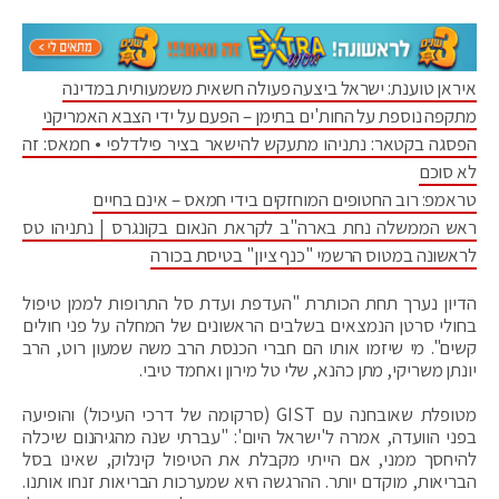
איראן טוענת: ישראל ביצעה פעולה חשאית משמעותית במדינה
מתקפה נוספת על החות'ים בתימן – הפעם על ידי הצבא האמריקני
הפסגה בקטאר: נתניהו מתעקש להישאר בציר פילדלפי • חמאס: זה
לא סוכם
טראמפ: רוב החטופים המוחזקים בידי חמאס – אינם בחיים
ראש הממשלה נחת בארה"ב לקראת הנאום בקונגרס | נתניהו טס
לראשונה במטוס הרשמי "כנף ציון" בטיסת בכורה
הדיון נערך תחת הכותרת "העדפת ועדת סל התרופות לממן טיפול
בחולי סרטן הנמצאים בשלבים הראשונים של המחלה על פני חולים
קשים". מי שיזמו אותו הם חברי הכנסת הרב משה שמעון רוט, הרב
יונתן משריקי, מתן כהנא, שלי טל מירון ואחמד טיבי.
מטופלת שאובחנה עם GIST (סרקומה של דרכי העיכול) והופיעה
בפני הוועדה, אמרה ל'ישראל היום': "עברתי שנה מהגיהנום שיכלה
להיחסך ממני, אם הייתי מקבלת את הטיפול קינלוק, שאינו בסל
הבריאות, מוקדם יותר. ההרגשה היא שמערכות הבריאות זנחו אותנו.