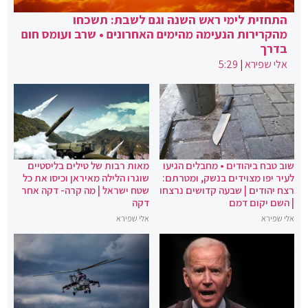
התחזית לימי ראש השנה וגם לשבת: תשכחו
מהקרירות הנעימה מהימים האחרונים • שרב ועומס חום
בדרך
אלי שפירא
|
5:29
שוב טבח ביהודים • מחבלים הגיעו
מאות רבות של טילים בליסטיים
לעיר יפו מצוידים בנשק, ומטרתם:
שוגרו הלילה מאיראן וכיסו את כל
רצח יהודים | שבעה קדושים נרצחו
שטח ישראל | מה קרה- דקה אחר
| השם יקום דמם
דקה
אלי שפירא
אלי שפירא