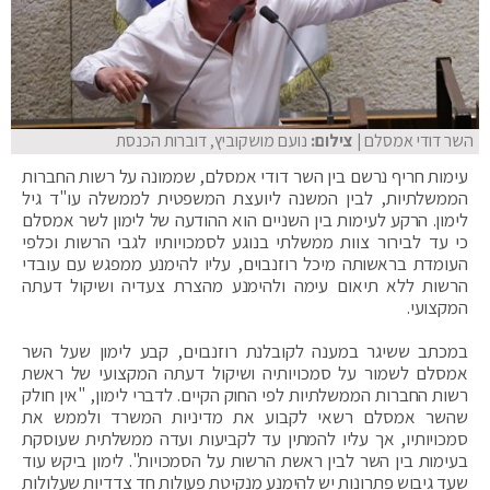
השר דודי אמסלם
| צילום:
נועם מושקוביץ, דוברות הכנסת
עימות חריף נרשם בין השר דודי אמסלם, שממונה על רשות החברות
הממשלתיות, לבין המשנה ליועצת המשפטית לממשלה עו"ד גיל
לימון. הרקע לעימות בין השניים הוא ההודעה של לימון לשר אמסלם
כי עד לבירור צוות ממשלתי בנוגע לסמכויותיו לגבי הרשות וכלפי
העומדת בראשותה מיכל רוזנבוים, עליו להימנע ממפגש עם עובדי
הרשות ללא תיאום עימה ולהימנע מהצרת צעדיה ושיקול דעתה
המקצועי.
במכתב ששיגר במענה לקובלנת רוזנבוים, קבע לימון שעל השר
אמסלם לשמור על סמכויותיה ושיקול דעתה המקצועי של ראשת
רשות החברות הממשלתיות לפי החוק הקיים. לדברי לימון, "אין חולק
שהשר אמסלם רשאי לקבוע את מדיניות המשרד ולממש את
סמכויותיו, אך עליו להמתין עד לקביעות ועדה ממשלתית שעוסקת
בעימות בין השר לבין ראשת הרשות על הסמכויות". לימון ביקש עוד
שעד גיבוש פתרונות יש להימנע מנקיטת פעולות חד צדדיות שעלולות