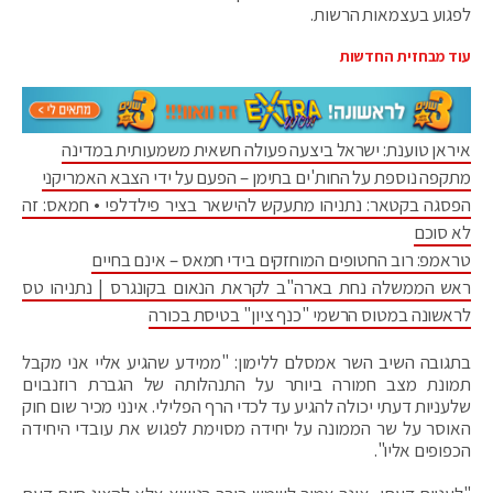
לפגוע בעצמאות הרשות.
עוד מבחזית החדשות
איראן טוענת: ישראל ביצעה פעולה חשאית משמעותית במדינה
מתקפה נוספת על החות'ים בתימן – הפעם על ידי הצבא האמריקני
הפסגה בקטאר: נתניהו מתעקש להישאר בציר פילדלפי • חמאס: זה
לא סוכם
טראמפ: רוב החטופים המוחזקים בידי חמאס – אינם בחיים
ראש הממשלה נחת בארה"ב לקראת הנאום בקונגרס | נתניהו טס
לראשונה במטוס הרשמי "כנף ציון" בטיסת בכורה
בתגובה השיב השר אמסלם ללימון: "ממידע שהגיע אליי אני מקבל
תמונת מצב חמורה ביותר על התנהלותה של הגברת רוזנבוים
שלעניות דעתי יכולה להגיע עד לכדי הרף הפלילי. אינני מכיר שום חוק
האוסר על שר הממונה על יחידה מסוימת לפגוש את עובדי היחידה
הכפופים אליו".