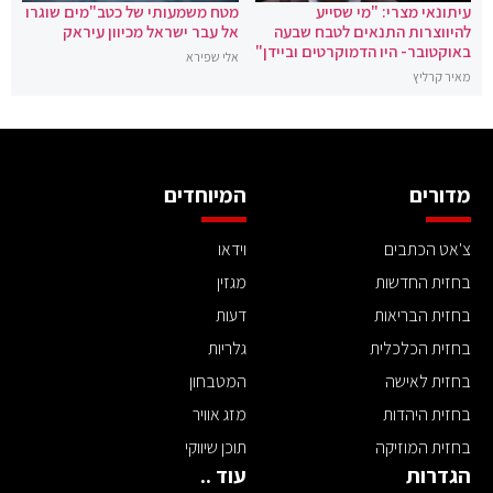
עיתונאי מצרי: "מי שסייע
מטח משמעותי של כטב"מים שוגרו
להיווצרות התנאים לטבח שבעה
אל עבר ישראל מכיוון עיראק
באוקטובר- היו הדמוקרטים וביידן"
אלי שפירא
מאיר קרליץ
מדורים
המיוחדים
צ'אט הכתבים
וידאו
בחזית החדשות
מגזין
בחזית הבריאות
דעות
בחזית הכלכלית
גלריות
בחזית לאישה
המטבחון
בחזית היהדות
מזג אוויר
בחזית המוזיקה
תוכן שיווקי
הגדרות
עוד ..