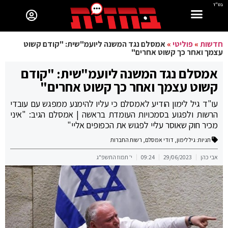
בס"ד
חדשות
»
פוליטי
»
אמסלם נגד המשנה ליועמ"שית: "קודם קשוט
עצמך ואחר כך קשוט אחרים"
אמסלם נגד המשנה ליועמ"שית: "קודם
קשוט עצמך ואחר כך קשוט אחרים"
עו"ד גיל לימון הודיע לאמסלם כי עליו להימנע ממפגש עם עובדי
הרשות ולפגוע בסמכויות העומדת בראשה | אמסלם הגיב: "איני
מכיר חוק שאוסר עליי לפגוש את הכפופים אליי"
תגיות:
גיל לימון
,
דודי אמסלם
,
רשות החברות
אבי כהן
29/06/2023
09:24
י' תמוז התשפ"ג