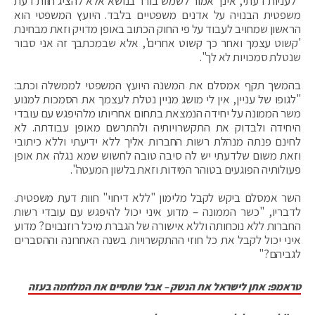
"לעניות דעתי, אינך אמור לשמש בורר בנושא אלא להציג חוות דעת
משפטית הבנויה על אדנים משפטיים בלבד. היועץ המשפטי הוא
הראשון שמחויב לעבוד על פי החוק הכתוב באופן מדויק וזאת מבחינת
'קשוט עצמך ואחר כך קשוט אחרים', אלא שבמכתבך זה אני סבור
שנטלת סמכויות לא לך".
בהמשך תקף אמסלם את המשנה היועץ המשפטי לממשלה וכתב:
"לגופו של עניין, אין לי מושג מניין נטלת לעצמך את הסמכות למנוע
משר הממונה על יחידה הנמצאת בתחום אחריותו מלהיפגש עם עובדי
היחידה ולבדוק את התקשרויותיה ולהתרשם מאופן עבודתה. לא
לחינם פנתה מנהלת רשות החברות אליך ללא ידיעתי וללא כיתובי
וזאת משום שלדעתי יש לה סיבה טובה לחשוש שמא נגלה את אופן
פעולותיה הפוגעים בטוהר המידות וזאת בלשון המעטה".
השר אמסלם ביקש לקבל מלימון "ללא דיחוי" חוות דעת משפטית.
לדבריו, "כשר הממונה – מדוע איני יכול להיפגש עם עובדי רשות
החברות ללא נוכחותה וללא אישורה של הגברת מיכל רוזנבוים? מדוע
איני יכול לקבל את כל חוזי ההתקשרויות בשנה האחרונה וההסברים
לגביהם?"
טראמפ: אתן לישראל את הנשק – אבל שתסיים את המלחמה בעזה