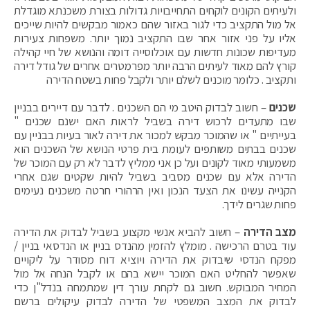
ולעיתים הקונים לוקחים התחייבויות גדולות בצורת משכנתא מוגדלת
אל מול התקציב כדי לגור באזור שהם כאמור מבקשים להיות שייכים
אליו על פני אזור אחר שבו התקציב נמוך יותר. משפחות צעירות
מעדיפות שכונות חדשות עם אוכלוסייה דומה והנושא של חיי קהילה
קורץ להם מאוד לעיתים הרבה יותר מפרמטרים אחרים של גודל דירה
ותקציב . כלומר מוכנים לשלם יותר ולקבל פחות בשטח הדירה
שכנים
– חשוב לבדוק היטב מי הם השכנים . לדבר עם דיירים בבניין
שבו מתעדים לרכוש דירה בשביל לראות האם ישנם שכנים "
בעייתיים " או שהמוכר מבקש למכור את דירה לאור בעיות בבניין עם
שכנים בבתים משותפים לעומת בית פרטי הנושא של השכנים הוא
משמעותי מאוד לקונים ועל כן אני ממליץ לדבר לא רק עם המוכר של
הדירה אלא עם שכנים מסביב בשביל להיות שקטים שגם אחרי
הקנייה עשינו את הצעד הנכון ואין הרהורי חרטה משכנים נעימים
פחות שגרים לידך.
מצב הדירה
– חשוב להביא אנשי מקצוע בשביל לבדוק את הדירה
עוד בטרם הרכישה . מומלץ להזמין מהנדס בניין או הנדסאי בניין /
מפקח הנדסי שיבדוק את הדירה ויוציא דוח מסודר על ליקויים
שאפשר להחליט האם המוכר יישא בהם או לקבל הנחה אל מול
המחיר המבוקש. חשוב גם לקחת עורך דין שמתמחה בנדל"ן כדי
לבדוק את המצב המשפטי של הדירה לבדוק עיקולים ברשם