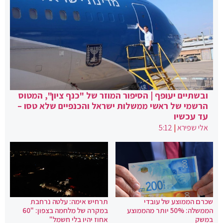
ובשתיים יעופף | הסיפור המוזר של "כנף ציון", המטוס
הרשמי של ראשי ממשלות ישראל והכנפיים שלא טסו –
עד עכשיו
אלי שפירא
|
5:12
שכרם הממוצע של עובדי
תרחיש אימה: עלטה נרחבת
הממשלה: 50% יותר מהממוצע
במקרה של מלחמה בצפון: "60
במשק
אחוז יהיו בלי חשמל"