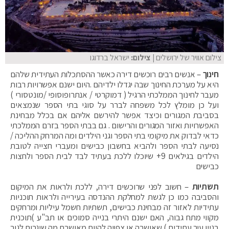
צילום אוויר של ירושלים
| צילום:
ישראל ברדוגו
חינוך
– אנשים רבים רוכשים דירה כאשר ההסתכלות העתידית שלהם
היא על מערכת החינוך שבה יגדלו ילדיהם .היום ישנם אפשרויות רבות
מעבר לחינוך הממלכתי הרגיל ( דמוקרטי / אנתרופוסופי /מונטסורי )
ועל כן מומלץ לכל משפחה לברר על סוגי בתי הספר שנמצאים
בסביבת המגורים וכיצד אפשר להירשם אליהם אם בכלל מבחינת
האפשרויות ואזור המגורים והרישום . גם בבתי הספר בזרם הממלכתי
כדאי לבדוק את מיקומי בתי הספר וגני הילדים ומה המרחק ההליכה /
נסיעה לבתי הספר ולהביא בחשבון כבישים ומעברי חצייה לטובת
הילדים בגילאים 9+ שיוכלו ללכת בעתיד לבד לבית הספר ולחצות
כבישים
תשתיות
– חשוב לפני שרוכשים דירה, ללכת ולראות את המיקום
והסביבה כמו כן לגשת למחלקת ההנדסה בעירייה ולראות תוכניות
עתידיות לאזור זה מבחינת כבישים, תשתיות חשמל עיליות ומרחקים
מקווי מתח גבוה, האם ישנם היתרי בנייה סמוכים או תב"ע )תוכנית
בניין עיר עתידית ) שאושרה או צפויה להיות מאושרת מה שיגרום לגור