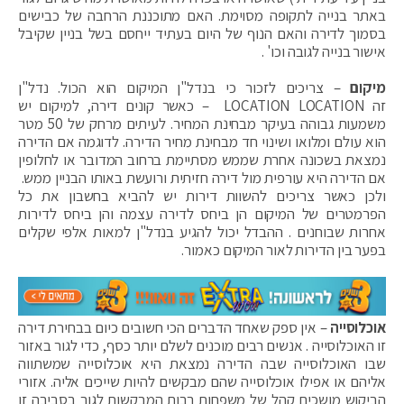
באתר בנייה לתקופה מסוימת. האם מתוכננת הרחבה של כבישים
בסמוך לדירה והאם הנוף של היום בעתיד ייחסם בשל בניין שקיבל
אישור בנייה לגובה וכו' .
מיקום
– צריכים לזכור כי בנדל"ן המיקום הוא הכול. נדל"ן
זה LOCATION LOCATION – כאשר קונים דירה, למיקום יש
משמעות גבוהה בעיקר מבחינת המחיר. לעיתים מרחק של 50 מטר
הוא עולם ומלואו ושינוי חד מבחינת מחיר הדירה. לדוגמה אם הדירה
נמצאת בשכונה אחרת שממש מסתיימת ברחוב המדובר או לחלופין
אם הדירה היא עורפית מול דירה חזיתית ורועשת באותו הבניין ממש.
ולכן כאשר צריכים להשוות דירות יש להביא בחשבון את כל
הפרמטרים של המיקום הן ביחס לדירה עצמה והן ביחס לדירות
אחרות שבוחנים . ההבדל יכול להגיע בנדל"ן למאות אלפי שקלים
בפער בין הדירות לאור המיקום כאמור.
אוכלוסייה
– אין ספק שאחד הדברים הכי חשובים כיום בבחירת דירה
זו האוכלוסייה . אנשים רבים מוכנים לשלם יותר כסף, כדי לגור באזור
שבו האוכלוסייה שבה הדירה נמצאת היא אוכלוסייה שמשתווה
אליהם או אפילו אוכלוסייה שהם מבקשים להיות שייכים אליה. אזורי
הביקוש מושכים קהל של משפחות רבות המבקשות לגור בסביבה זו