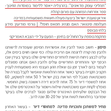
"תהליכי עומק מדאיגים": בהרצליה ייאסר ללימוד במוסדות החינוך-
ספר אזרחות המזוהה עם פורום קהלת
איראן טוענת: ישראל ביצעה פעולה חשאית משמעותית במדינה
תעלומת סינוואר: האם מנהיג חמאס חוסל? | גורמי מודיעין: מידע
בלתי מבוסס
מתקפה נוספת על החות'ים בתימן – הפעם על ידי הצבא האמריקני
מימון
– חשוב מאוד להבין את אפשרויות המימון שעומדות לרשותנו
ולהבין מה קורה לדוגמה אם הריבית עולה כפי שאנו חווים בימים אלו,
עלינו לבצע ניתוח רגישות להחזרים החודשיים שלנו בעיקר בעידן שבו
הכסף יקר וההחזרים החודשיים עולים ולהבין האם אנחנו מסוגלים
לעמוד בהם לאורך זמן גם שאלת ההון העצמי היא משמעותית לעניין
תקציב הקנייה בעיקר כאשר אחוז ההלוואות שאפשר לקבל בצורה של
משכנתאות מוגבל לפי הוראות בנק ישראל ל 50 אחוז למשקיע, 60
אחוז למשפרי דיור ול 75 אחוז לרוכש דירה ראשונה בשוק החופשי.
מומלץ לקחת יועץ משכנתאות שילווה וישמור על האינטרסים שלנו אל
מול הבנקים שלעיתים האינטרס שלהם מנוגד לצרכים שלנו בעיקר
שמדובר בהלוואות לטווח ארוך של 30-20 שנה לרוב .
מחיר למשתכן ותוכניות מדינה למחוסרי דיור
– בעשור האחרון