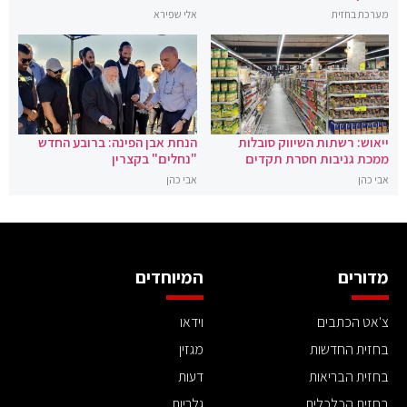
מערכת בחזית
אלי שפירא
ייאוש: רשתות השיווק סובלות
הנחת אבן הפינה: ברובע החדש
ממכת גניבות חסרת תקדים
"נחלים" בקצרין
אבי כהן
אבי כהן
מדורים
המיוחדים
צ'אט הכתבים
וידאו
בחזית החדשות
מגזין
בחזית הבריאות
דעות
בחזית הכלכלית
גלריות