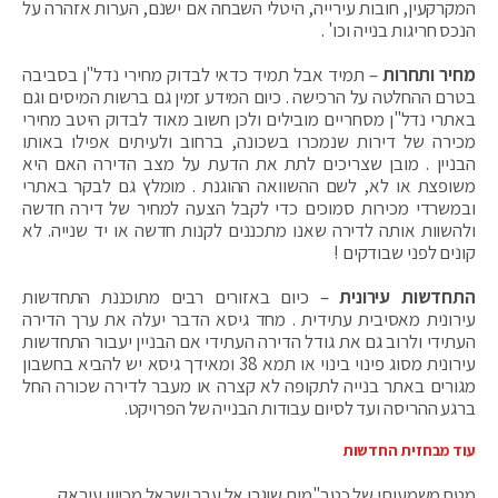
המקרקעין, חובות עירייה, היטלי השבחה אם ישנם, הערות אזהרה על
הנכס חריגות בנייה וכו' .
מחיר ותחרות
– תמיד אבל תמיד כדאי לבדוק מחירי נדל"ן בסביבה
בטרם ההחלטה על הרכישה . כיום המידע זמין גם ברשות המיסים וגם
באתרי נדל"ן מסחריים מובילים ולכן חשוב מאוד לבדוק היטב מחירי
מכירה של דירות שנמכרו בשכונה, ברחוב ולעיתים אפילו באותו
הבניין . מובן שצריכים לתת את הדעת על מצב הדירה האם היא
משופצת או לא, לשם ההשוואה ההוגנת . מומלץ גם לבקר באתרי
ובמשרדי מכירות סמוכים כדי לקבל הצעה למחיר של דירה חדשה
ולהשוות אותה לדירה שאנו מתכננים לקנות חדשה או יד שנייה. לא
קונים לפני שבודקים !
התחדשות עירונית
– כיום באזורים רבים מתוכננת התחדשות
עירונית מאסיבית עתידית . מחד גיסא הדבר יעלה את ערך הדירה
העתידי ולרוב גם את גודל הדירה העתידי אם הבניין יעבור התחדשות
עירונית מסוג פינוי בינוי או תמא 38 ומאידך גיסא יש להביא בחשבון
מגורים באתר בנייה לתקופה לא קצרה או מעבר לדירה שכורה החל
ברגע ההריסה ועד לסיום עבודות הבנייה של הפרויקט.
עוד מבחזית החדשות
מטח משמעותי של כטב"מים שוגרו אל עבר ישראל מכיוון עיראק