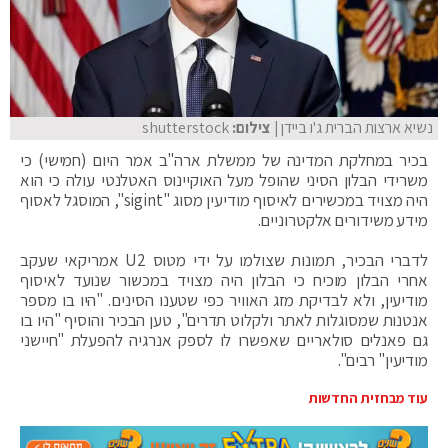
נשיא ארצות הברית ג'ו ביידן
| צילום:
shutterstock
בכיר במחלקת המדינה של ממשלת ארה"ב אמר היום (חמישי) כי
משרידי הבלון הסיני שהופל מעל האוקיינוס האטלנטי עולה כי הוא
היה מצויד במכשירים לאיסוף מודיעין מסוג "sigint", המוסגל לאסוף
מידע משידורים אלקטרוניים.
לדברי הבכיר, תמונות שצולמו על ידי מטוס U2 אמריקאי שעקב
אחרי הבלון מוכיח כי הבלון היה מצויד במכשור שנועד לאיסוף
מודיעין, ולא לבדיקת מזג האוויר כפי שטענו הסינים. "היו בו מספר
אנטנות שמסוגלות לאתר ולקלוט תדרים", טען הבכיר והוסיף "היו בו
גם פאנלים סולאריים שאפשרו לו לספק אנרגיה להפעלת "חיישני
מודיעין" רבים".
עוד מבחזית החדשות