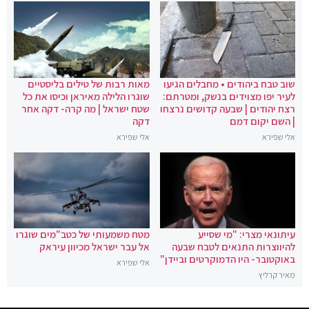
שוב טבח ביהודים • מחבלים הגיעו
מאות רבות של טילים בליסטיים
לעיר יפו מצוידים בנשק, ומטרתם:
שוגרו הלילה מאיראן וכיסו את כל
רצח יהודים | שבעה קדושים נרצחו
שטח ישראל | מה קרה- דקה אחר
| השם יקום דמם
דקה
אלי שפירא
אלי שפירא
עיתונאי מצרי: "מי שסייע
מטח משמעותי של כטב"מים שוגרו
להיווצרות התנאים לטבח שבעה
אל עבר ישראל מכיוון עיראק
באוקטובר- היו הדמוקרטים וביידן"
אלי שפירא
מאיר קרליץ