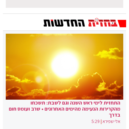
התחזית לימי ראש השנה וגם לשבת: תשכחו
מהקרירות הנעימה מהימים האחרונים • שרב ועומס חום
בדרך
אלי שפירא
|
5:29