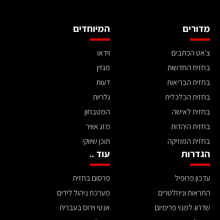
מדורים
המיוחדים
צ'אט הכתבים
וידאו
בחזית החדשות
מגזין
בחזית הבריאות
דעות
בחזית הכלכלית
גלריות
בחזית לאישה
המטבחון
בחזית היהדות
מזג אוויר
בחזית המוזיקה
תוכן שיווקי
הגדרות
עוד ..
עדכון פרופיל
פרסום בחזית
התראות וניוזלטרים
מערכת ניהול לידים
שדרוג למנוי פרימיום
אנטי וירוס בעברית