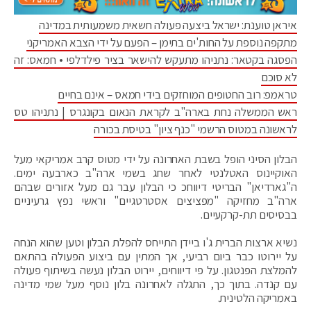
איראן טוענת: ישראל ביצעה פעולה חשאית משמעותית במדינה
מתקפה נוספת על החות'ים בתימן – הפעם על ידי הצבא האמריקני
הפסגה בקטאר: נתניהו מתעקש להישאר בציר פילדלפי • חמאס: זה
לא סוכם
טראמפ: רוב החטופים המוחזקים בידי חמאס – אינם בחיים
ראש הממשלה נחת בארה"ב לקראת הנאום בקונגרס | נתניהו טס
לראשונה במטוס הרשמי "כנף ציון" בטיסת בכורה
הבלון הסיני הופל בשבת האחרונה על ידי מטוס קרב אמריקאי מעל
האוקיינוס האטלנטי לאחר שחג בשמי ארה"ב כארבעה ימים.
ה"גארדיאן" הבריטי דיווחכ כי הבלון עבר גם מעל אזורים שבהם
ארה"ב מחזיקה "מפציצים אסטרטגיים" וראשי נפץ גרעיניים
בבסיסים תת-קרקעיים.
נשיא ארצות הברית ג'ו ביידן התייחס להפלת הבלון וטען שהוא הנחה
על יירוטו כבר ביום רביעי, אך המתין עם ביצוע הפעולה בהתאם
להמלצת הפנטגון. על פי דיווחים, יירוט הבלון נעשה בשיתוף פעולה
עם קנדה. בתוך כך, התגלה לאחרונה בלון נוסף מעל שמי מדינה
באמריקה הלטינית.