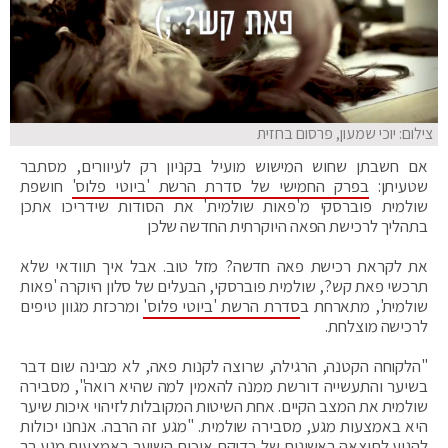
צילום: יוכי שמעון, פרסום בחזית
אם חשבתן שחוש המישוש מועיל בקניון רק לעיוורים, מסתבר
שטעיתן:
בפרק החמישי של סדרת הרשת 'ביוטי פלוס'
חושפת
שולמית פוברסקי מ'פאות שולמית' את הסודות שידריכו אתכן
בתהליך לרכישת הפאה היוקרתית החדשה שלכן
את לקראת רכישת פאה חדשה? מזל טוב. אבל איך תוודאי שלא
תרכשי פאת קש?, שולמית פוברסקי, הבעלים של סלון היוקרה 'פאות
שולמית', מתארחת ב
סדרת הרשת 'ביוטי פלוס'
ומרכזת מגוון טיפים
לרכישה מוצלחת.
"הלקוחה הקטנה, הרגילה, שרוצה לקנות פאה, לא מבינה שום דבר
בשיער והתעשייה דורשת ממנה להאמין למה שהיא רואה", מסבירה
שולמית את המצב הקיים. אחת השיטות המקובלות לזיהוי איכות שיער
היא באמצעות מגע, מסבירה שולמית. "מגע זה הרבה. אנחנו יכולות
להגיע לתוצאה ראשונית של בדיקת איכות השיער באמצעות מגע רך