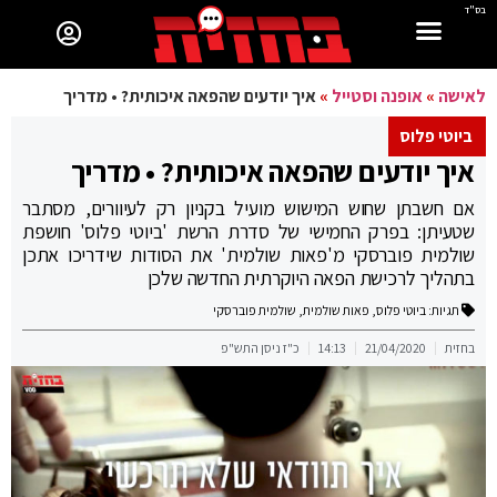
בס"ד
לאישה
»
אופנה וסטייל
»
איך יודעים שהפאה איכותית? • מדריך
ביוטי פלוס
איך יודעים שהפאה איכותית? • מדריך
אם חשבתן שחוש המישוש מועיל בקניון רק לעיוורים, מסתבר
שטעיתן: בפרק החמישי של סדרת הרשת 'ביוטי פלוס' חושפת
שולמית פוברסקי מ'פאות שולמית' את הסודות שידריכו אתכן
בתהליך לרכישת הפאה היוקרתית החדשה שלכן
תגיות:
ביוטי פלוס
,
פאות שולמית
,
שולמית פוברסקי
בחזית
21/04/2020
14:13
כ"ז ניסן התש"פ