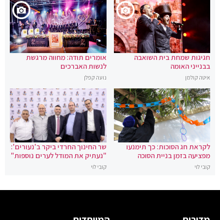
חגיגות שמחת בית השואבה
אומרים תודה: מחווה מרגשת
בבנייני האומה
לנשות האברכים
איטה קולמן
נועה קפלן
לקראת חג הסוכות: כך תימנעו
שר החינוך החרדי ביקר ב'נעורים':
מפציעה בזמן בניית הסוכה
"נעתיק את המודל לערים נוספות"
קובי לוי
קובי לוי
מדורים
המיוחדים