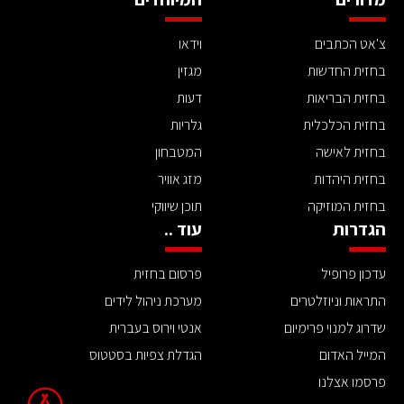
צ'אט הכתבים
וידאו
בחזית החדשות
מגזין
בחזית הבריאות
דעות
בחזית הכלכלית
גלריות
בחזית לאישה
המטבחון
בחזית היהדות
מזג אוויר
בחזית המוזיקה
תוכן שיווקי
הגדרות
עוד ..
עדכון פרופיל
פרסום בחזית
התראות וניוזלטרים
מערכת ניהול לידים
שדרוג למנוי פרימיום
אנטי וירוס בעברית
המייל האדום
הגדלת צפיות בסטטוס
פרסמו אצלנו