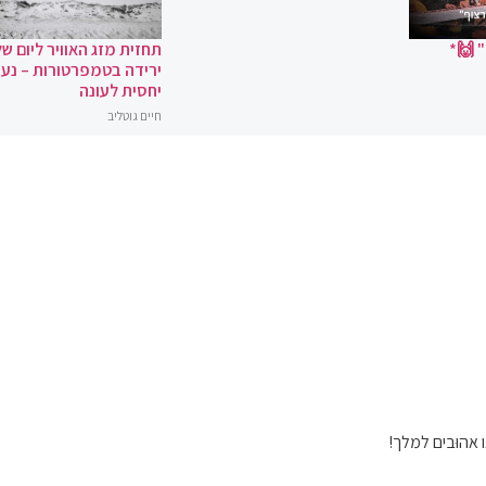
 🙌*
תחזית מזג האוויר ליום של
ירידה בטמפרטורות – נעי
יחסית לעונה
חיים גוטליב
בואו אהוּבים למלך!