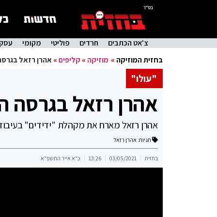
בס"ד
צ'אט הכתבים
חרדים
פוליטי
מקומי
עסקי
בחזית המוזיקה
»
מוזיקה
»
קליפים
»
אהרן רזאל בגרסה
"עולו"
אהרן רזאל בגרסה הח
אהרן רזאל מארח את מקהלת "ידידים" בעיבוד
תגיות:
אהרן רזאל
בחזית
03/05/2021
13:26
כ"א אייר התשפ"א