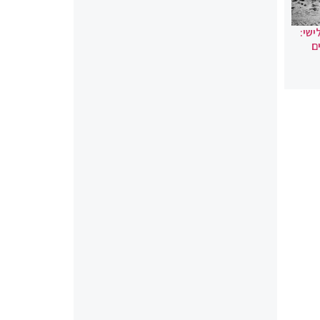
ישי:
ם