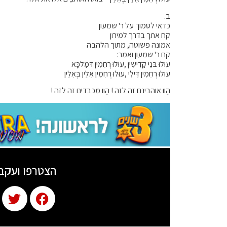
ב.
כדאי לסמוך על ר' שמעון
קח אתך בדרך למירון
אמונה פשוטה, מתוך הלהבה
קם ר' שמעון ואמר:
עוּלוּ בּנֵי קַדִישִין ,עוּלוּ רְחִמִין דּמַלכָּא
עוּלוּ רְחִמִין דִּילִי ,עוּלוּ רְחִמִין אִלֵין בְּאִלֵין
הֶווּ אוהבינם זה לזה ! הֶווּ מכבדים זה לזה !
הצטרפו ועקב