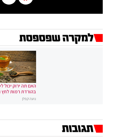
האם תה ירוק יכול לס
בהורדת רמות לחץ 
נועה קפלן