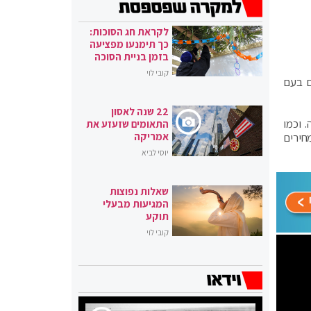
לקראת חג הסוכות:
כך תימנעו מפציעה
בזמן בניית הסוכה
קובי לוי
ם בעם
22 שנה לאסון
 וכמו
התאומים שזעזע את
חירים
אמריקה
יוסי לביא
שאלות נפוצות
המגיעות מבעלי
תוקע
קובי לוי