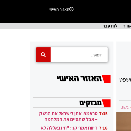
האזור האישי
וויר
לוח עברי
משפט
עקוב
טראמפ: אתן לישראל את הנשק
7:35
– אבל שתסיים את המלחמה
בעזה
דיווח אמריקני: "חיזבאללה לא
7:18