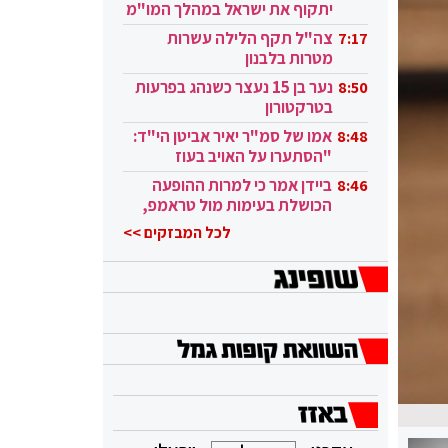
יתקוף את ישראל במהלך המו"מ
בקטאר"
צה"ל תקף הלילה עשרות
7:17
מטרות בלבנון
נער בן 15 נעצר כשנהג בפרעות
8:50
בטרקטורון
אמו של סמ"ר יאיר אביטן הי"ד:
8:48
"הסתערו על האויב בעוז
ובגבורה"
ביידן אמר כי למרות ההופעה
8:46
הכושלת בעימות מול טראמפ,
הוא ממשיך
לכל המבזקים >>