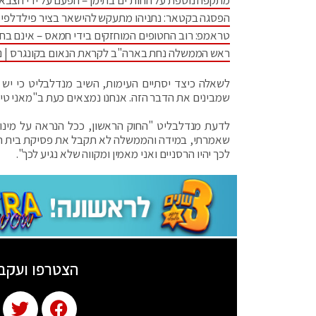
מתקפה נוספת על החות'ים בתימן – הפעם על ידי הצבא
הפסגה בקטאר: נתניהו מתעקש להישאר בציר פילדלפי •
טראמפ: רוב החטופים המוחזקים בידי חמאס – אינם בחי
ראש הממשלה נחת בארה"ב לקראת הנאום בקונגרס | נתנ
לשאלה כיצד יסתיים העימות, השיב מנדלבליט כי יש ל
שמבינים את הדבר הזה. אנחנו נמצאים כעת ב"מאני טיים
לדעת מנדלבליט "החוק הראשון, ככל הנראה על מינוי 
שאמרתי, במידה והממשלה לא תקבל את פסיקת בית המ
לכך יהיו הרסניים ואני מאמין ומקווה שלא נגיע לכך".
הצטרפו ועקב