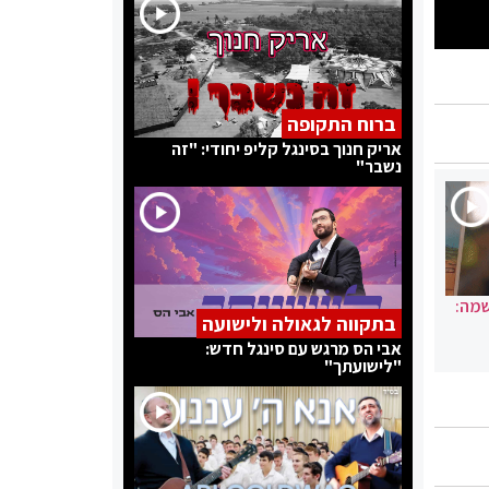
ברוח התקופה
אריק חנוך בסינגל קליפ יחודי: "זה
נשבר"
שמה:
בתקווה לגאולה ולישועה
אבי הס מרגש עם סינגל חדש:
"לישועתך"