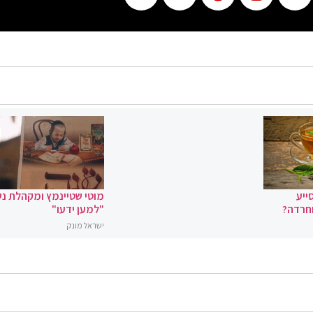
ייע
מוטי שטיינמץ ומקהלת נ
וחרדה?
"למען ידעו"
ישראל מונק