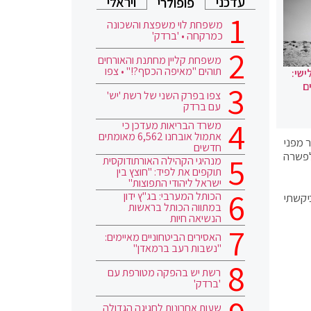
עדכני
ויראלי
פופולרי
משפחת לוי משפצת והשכונה
כמרקחה • 'ברדק'
משפחת קליין מחתנת והאורחים
תוהים "מאיפה הכסף?!" • צפו
ישי:
ם
צפו בפרק השני של רשת 'יש'
עם ברדק
משרד הבריאות מעדכן כי
אתמול אובחנו 6,562 מאומתים
 מפני
חדשים
לפשרה
מנהיגי הקהילה האורתודוקסית
תוקפים את לפיד: "חוצץ בין
ישראל ליהודי התפוצות"
הכותל המערבי: בג"ץ ידון
יקשתי
במתווה הכותל בראשות
הנשיאה חיות
האסירים הביטחוניים מאיימים:
"נשבות רעב ברמאדן"
רשת יש בהפקה מטורפת עם
'ברדק'
שעות אחרונות לחגיגה הגדולה