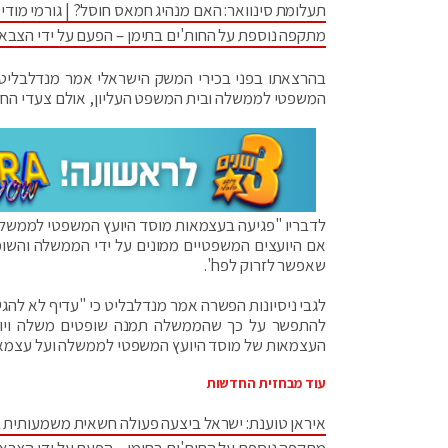
תעלומת סינוואר: האם מנהיג חמאס חוסל? | גורמי מודיע
מתקפה נוספת על החות'ים בתימן – הפעם על ידי הצבא
בהרצאתו בפני בכירי המשק הישראלי אמר מנדלבליט,
המשפטי לממשלה ובית המשפט העליון, אולם צעדי החקי
לדבריו "פגיעה בעצמאות מוסד היועץ המשפטי לממשלה 
אם היועצים המשפטיים ממונים על ידי הממשלה והשופ
שאפשר לזרוק לפח".
לגבי ניסיונות הפשרה אמר מנדלבליט כי "עדיף לא לה
להתפשר על כך שהממשלה תמנה שופטים משלה ויו
העצמאות של מוסד היועץ המשפטי לממשלה ועל עצמאו
עוד מבחזית החדשות
איראן טוענת: ישראל ביצעה פעולה חשאית משמעותית 