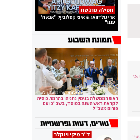
תפילה מרגשת
ארי גולדוואג & איצי קפלוביץ: "אנא ה'
עננו"
צילום:
קובי גדעון / לע"מ
ראש הממשלה בנימין נתניהו בהרמת כוסית
לקראת ראש השנה במוסד, בשב"כ ועם
פורום מטכ"ל
ד"ר מיקי וינקלר