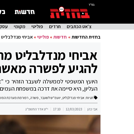
בס"ד
צ'אט הכתבים
חרדים
פוליטי
מקומי
עסקי
בחזית החדשות
»
חדשות
»
פוליטי
»
אביחי מנדלבליט 
אביחי מנדלבליט מת
להגיע לפשרה מאשר
היועץ המשפטי לממשלה לשעבר הזהיר כי "
העליון, היא סיימה את דרכה במשפחת העמים
תגיות:
אביחי מנדלבליט
,
יועמ"ש לשעבר
,
פשרה
,
רפורמת מערכת המש
אבי כהן
12/03/2023
17:10
י"ט אדר התשפ"ג