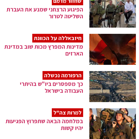
שחזור מדמם
הפיגוע הרצחני שמנע את העברת
השליטה לטרור
חיזבאללה על הכוונת
מדינות המפרץ מכות שוב במדינת
הארזים
הרפורמה נכשלה
כך מספסרים ביו"ש בהיתרי
העבודה בישראל
למרות צה"ל
במלחמה הבאה שתפרוץ הפגיעות
יהיו קשות