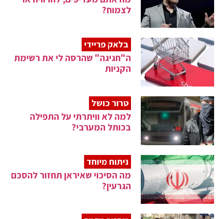
לצמוח?
בלאק פריידי
ה"חגיגה" שהרסה לי את רשימת
הקניות
טרור כושל
למה לא וויתרתי על התפילה
בכותל המערבי?
ניתוח מיוחד
מה הסיכוי שאיראן תחזור להסכם
הגרעין?