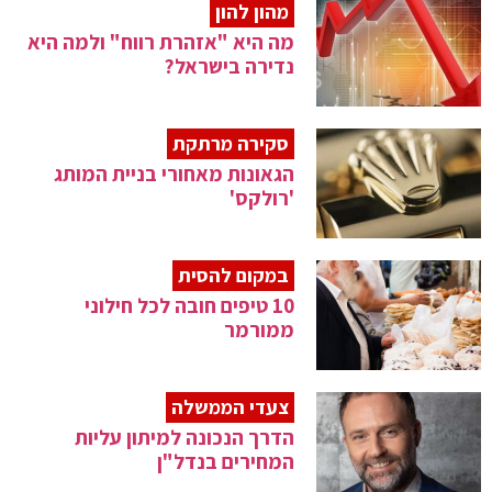
מהון להון
מה היא "אזהרת רווח" ולמה היא
נדירה בישראל?
סקירה מרתקת
הגאונות מאחורי בניית המותג
'רולקס'
במקום להסית
10 טיפים חובה לכל חילוני
ממורמר
צעדי הממשלה
הדרך הנכונה למיתון עליות
המחירים בנדל"ן