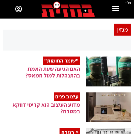
בס"ד
מגזין
"שומר החומות"
האם הגיעה שעת האמת
בהתנהלות למול חמאס?
עיצוב פנים
מדוע העיצוב הוא קריטי דווקא
במטבח?
י' בטבת