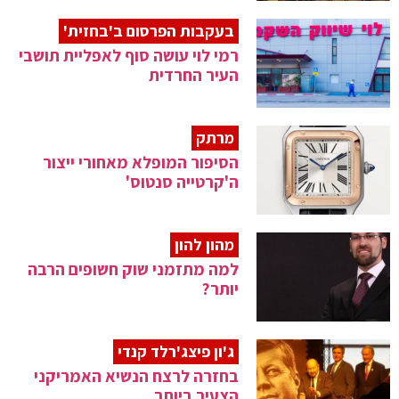
בעקבות הפרסום ב'בחזית'
רמי לוי עושה סוף לאפליית תושבי
העיר החרדית
מרתק
הסיפור המופלא מאחורי ייצור
ה'קרטייה סנטוס'
מהון להון
למה מתזמני שוק חשופים הרבה
יותר?
ג'ון פיצג'רלד קנדי
בחזרה לרצח הנשיא האמריקני
הצעיר ביותר