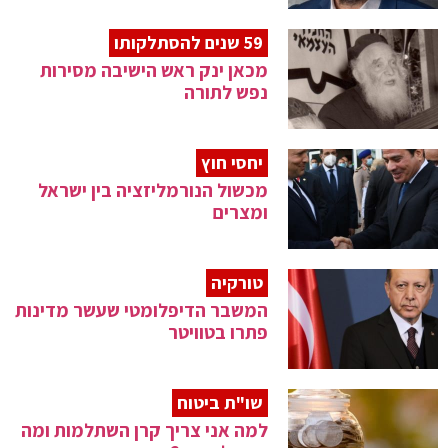
59 שנים להסתלקותו
מכאן ינק ראש הישיבה מסירות
נפש לתורה
יחסי חוץ
מכשול הנורמליזציה בין ישראל
ומצרים
טורקיה
המשבר הדיפלומטי שעשר מדינות
פתרו בטוויטר
שו"ת ביטוח
למה אני צריך קרן השתלמות ומה