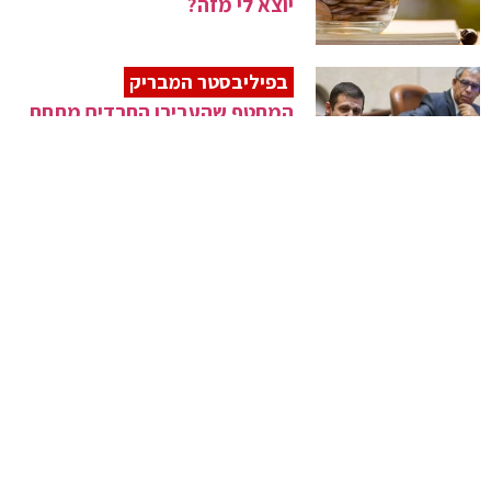
יוצא לי מזה?
בפיליבסטר המבריק
המחטף שהעבירו החרדים מתחת
לאפו של קושניר
קרב אל-עלמיין
התוכנית הנאצית להשמדת יהודי
ארץ ישראל
בדיקת 'בחזית'
רשת 'רמי לוי' מפלה חרדים
מקניות האונליין
ההסתה המקוממת