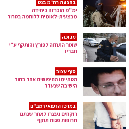
בהצעת רה"מ בנט
ימ"מ הוכרזה כיחידה
מבצעית-לאומית ללוחמה בטרור
מבוכה
שוטר התחזה לפורץ והותקף ע"י
חבריו
סוף עצוב
הסתיימו החיפושים אחר בחור
הישיבה שנעדר
במרכז הרפואי רמב"ם
רוקחים נעצרו לאחר שנתנו
תרופות פגות תוקף