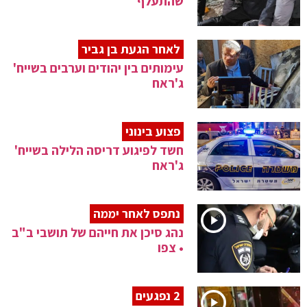
שהתעלף
לאחר הגעת בן גביר
עימותים בין יהודים וערבים בשייח'
ג'ראח
פצוע בינוני
חשד לפיגוע דריסה הלילה בשייח'
ג'ראח
נתפס לאחר יממה
נהג סיכן את חייהם של תושבי ב"ב
• צפו
2 נפגעים