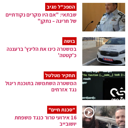
המפכ"ל מגיב
שבתאי: "אם היו מקרים נקודתיים
של חריגה – נתקן"
בושה
במשטרה כינו את הלינץ' ברעננה
כ'קטטה'
תחקיר מטלטל
המשטרה השתמשה בתוכנת ריגול
נגד אזרחים
"סכנת חיים"
16 אירועי טרור כנגד משפחת
יושובייב