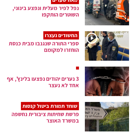
נפל לפיר מעלית ונפצע בינוני,
השוטרים הותקפו
החשודים נעצרו
ספרי התורה שנגנבו מבית כנסת
הוחזרו למקומם
3 נערים יהודים נפצעו בלינץ', אף
אחד לא נעצר
שוחד תמורת ביטול קנסות
פרשת שחיתות ציבורית נחשפה
במשרד האוצר