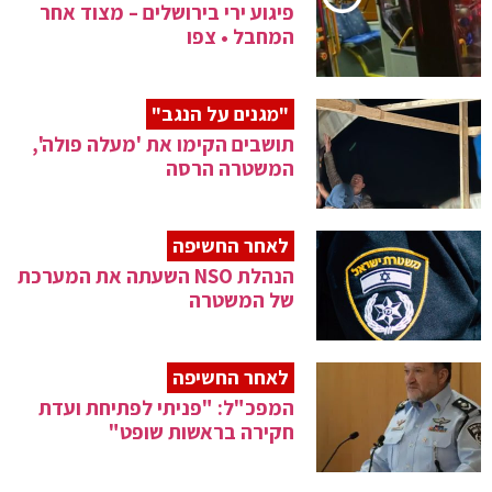
פיגוע ירי בירושלים – מצוד אחר
המחבל • צפו
"מגנים על הנגב"
תושבים הקימו את 'מעלה פולה',
המשטרה הרסה
לאחר החשיפה
הנהלת NSO השעתה את המערכת
של המשטרה
לאחר החשיפה
המפכ"ל: "פניתי לפתיחת ועדת
חקירה בראשות שופט"