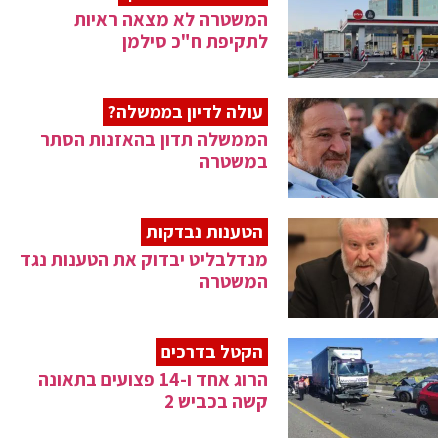
המשטרה לא מצאה ראיות
לתקיפת ח"כ סילמן
עולה לדיון בממשלה?
הממשלה תדון בהאזנות הסתר
במשטרה
הטענות נבדקות
מנדלבליט יבדוק את הטענות נגד
המשטרה
הקטל בדרכים
הרוג אחד ו-14 פצועים בתאונה
קשה בכביש 2