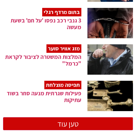
בתום מרדף רגלי
3 גנבי רכב נפסו 'על חם' בשעת
מעשה
מזג אוויר סוער
המלצות המשטרה לציבור לקראת
"כרמל"
תפיסה מוצלחת
פעילות שגרתית מנעה סחר בשוד
עתיקות
טען עוד