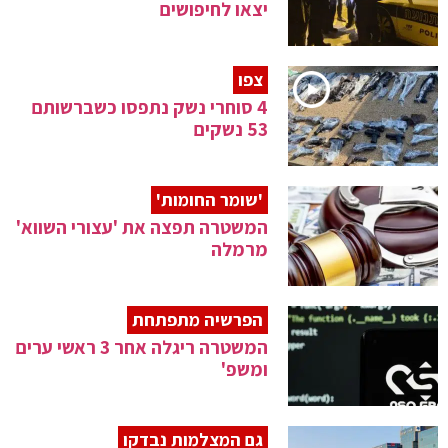
יצאו לחיפושים
צפו
4 סוחרי נשק נתפסו כשברשותם
53 נשקים
'שומר החומות'
המשטרה תפצה את 'עצורי השווא'
מרמלה
הפרשיה מתפתחת
המשטרה ריגלה אחר 3 ראשי ערים
ומשפ'
גם המצלמות נבדקו