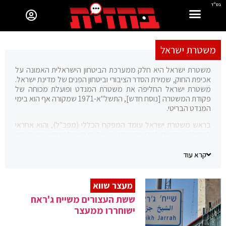
בס"ד
משטרת ישראל
משטרת ישראל היא חלק ממערכת הביטחון הישראלית האמונה על
אכיפת החוק, שמירת הסדר הציבורי וביטחון הפנים של מדינת ישראל.
משטרת ישראל החליפה את משטרת המנדט ופועלת מכוחה של
פקודת המשטרה [נוסח חדש], התשל"א-1971 שמקורה אף הוא בימי
המנדט הבריטי.
בראש משטרת ישראל עומד המפקח הכללי (מפכ"ל), והוא אחראי
לניהולה, בהתאם למדיניות הנקבעת על ידי השר לביטחון הפנים. חיוג
100 מכל טלפון בישראל ינתב את השיחה למוקד חירום טלפוני של
משטרת ישראל לצורך קבלת קריאת חירום. מטה משטרת ישראל
קרא עוד
נמצא בבניין המטה הארצי בקריית הממשלה ע"ש מנחם בגין
שבמזרח ירושלים.
מעצר שווא
בהתאם לדרישות החוק, משטרת ישראל מנהלת ומתחזקת גם גיליון
ששת העצורים משייח ג'ראח
הרשעות קודמות של אזרחי ישראל.
ישוחררו ממעצר
משטרת ישראל היא זרוע אחידה של הממשל המרכזי. להבדיל
ממשטרות במדינות פדרליות, משטרת ישראל היא כלל ארצית ואיננה