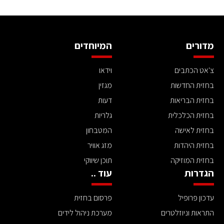
מדורים
המיוחדים
צ'אט הכתבים
וידאו
בחזית החדשות
מגזין
בחזית הבריאות
דעות
בחזית הכלכלית
גלריות
בחזית לאישה
המטבחון
בחזית היהדות
מזג אוויר
בחזית המוזיקה
תוכן שיווקי
הגדרות
עוד ..
עדכון פרופיל
פרסום בחזית
התראות וניוזלטרים
מערכת ניהול לידים