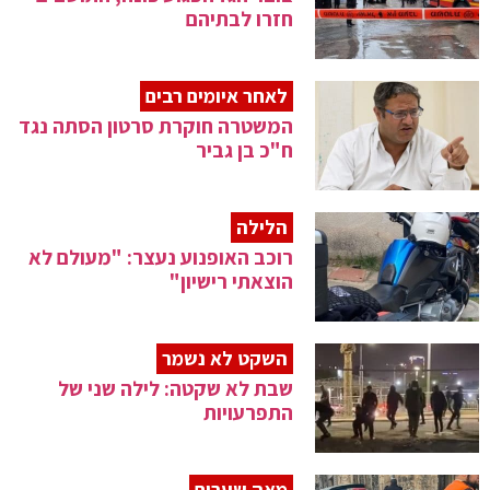
חזרו לבתיהם
לאחר איומים רבים
המשטרה חוקרת סרטון הסתה נגד
ח"כ בן גביר
הלילה
רוכב האופנוע נעצר: "מעולם לא
הוצאתי רישיון"
השקט לא נשמר
שבת לא שקטה: לילה שני של
התפרעויות
מאה שערים