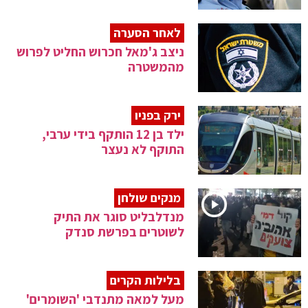
לאחר הסערה
ניצב ג'מאל חכרוש החליט לפרוש
מהמשטרה
ירק בפניו
ילד בן 12 הותקף בידי ערבי,
התוקף לא נעצר
מנקים שולחן
מנדלבליט סוגר את התיק
לשוטרים בפרשת סנדק
בלילות הקרים
מעל למאה מתנדבי 'השומרים'