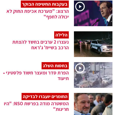
בעקבות החשיפה הבוקר
הרצוג: "מערכת אכיפת החוק לא
יכולה לחפף"
הלילה
נעצרו 2 ערבים בחשד להצתת
הרכב בשייח' ג'ראח
בחסות השלג
הפרת סדר ומעצר חשוד פלסטיני •
תיעוד
החומרים יועברו לבדיקה
המשטרה מודה בפרשת NSO: "היו
חריגות"