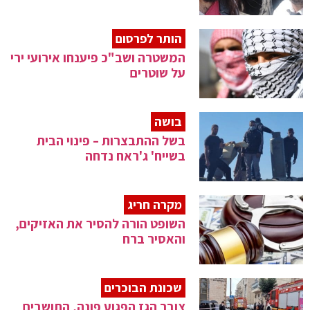
הותר לפרסום
המשטרה ושב"כ פיענחו אירועי ירי
על שוטרים
בושה
בשל ההתבצרות – פינוי הבית
בשייח' ג'ראח נדחה
מקרה חריג
השופט הורה להסיר את האזיקים,
והאסיר ברח
שכונת הבוכרים
צובר הגז הפגוע פונה, התושבים