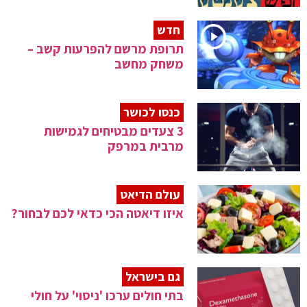
חדש
תרופת מרשם להפרעות קשב –
משחק מחשב
כנסו לכושר
3 צעדים מבטיחים לגמישות
מרבית במרפק
עולם הדיאט
איזו דיאטה הכי כדאי לכם לבחור?
גם בישראל
בתי חולים ערכו 'ניסוי' על חולי