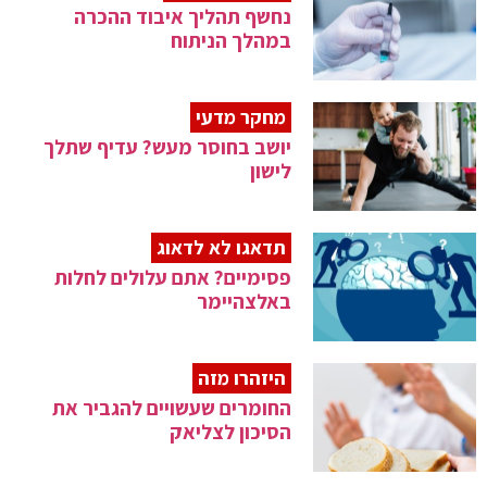
נחשף תהליך איבוד ההכרה
במהלך הניתוח
מחקר מדעי
יושב בחוסר מעש? עדיף שתלך
לישון
תדאגו לא לדאוג
פסימיים? אתם עלולים לחלות
באלצהיימר
היזהרו מזה
החומרים שעשויים להגביר את
הסיכון לצליאק