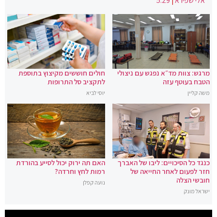
אלי שפירא
|
5:29
מרגש: צוות מד״א נפגש עם ניצולי
חולים חוששים מקיצוץ בתוספת
הטבח בעוטף עזה
לתקציב סל התרופות
משה קליין
יוסי לביא
כנגד כל הסיכויים: ליבו של האברך
האם תה ירוק יכול לסייע בהורדת
חזר לפעום לאחר החייאה של
רמות לחץ וחרדה?
חובשי הצלה
נועה קפלן
ישראל מונק