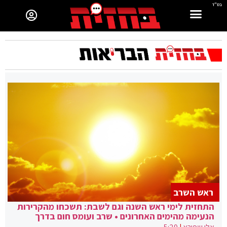
בס"ד
ראש השרב
התחזית לימי ראש השנה וגם לשבת: תשכחו מהקרירות
הנעימה מהימים האחרונים • שרב ועומס חום בדרך