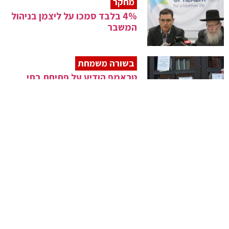
מחקר
4% בלבד סמכו על ליצמן בניהול
המשבר
בשורה משמחת
טראמפ הודיע על פתיחת בתי
הכנסת בארה"ב
דו"ח חדש
הנתונים מוכיחים: דרעי השחיר את
החרדים
חשש בעולם הרפואה
פוסט קורונה: מחלת "קוואסקי"
המסתורית