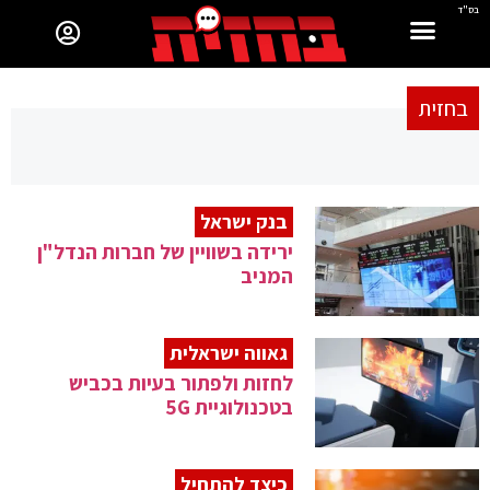
בס"ד
בחזית
בנק ישראל
ירידה בשוויין של חברות הנדל"ן
המניב
גאווה ישראלית
לחזות ולפתור בעיות בכביש
בטכנולוגיית 5G
כיצד להתחיל