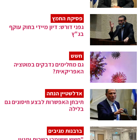
פסיקת החמץ
גפני דורש: דיון מיידי בחוק עוקף
בג"ץ
חשש
גם מחלימים נדבקים במוטציה
האפריקאית?
אדלשטיין הנחה
תיבחן האפשרות לבצע חיסונים גם
בלילה
ברבנות מגיבים
"חשש ששומרי כשרות ימנעו