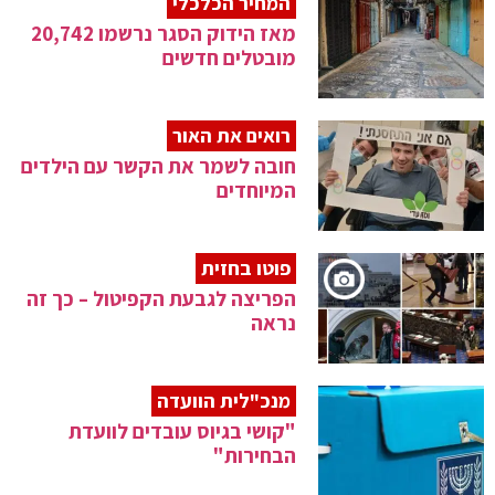
המחיר הכלכלי
מאז הידוק הסגר נרשמו 20,742
מובטלים חדשים
רואים את האור
חובה לשמר את הקשר עם הילדים
המיוחדים
פוטו בחזית
הפריצה לגבעת הקפיטול – כך זה
נראה
מנכ"לית הוועדה
"קושי בגיוס עובדים לוועדת
הבחירות"