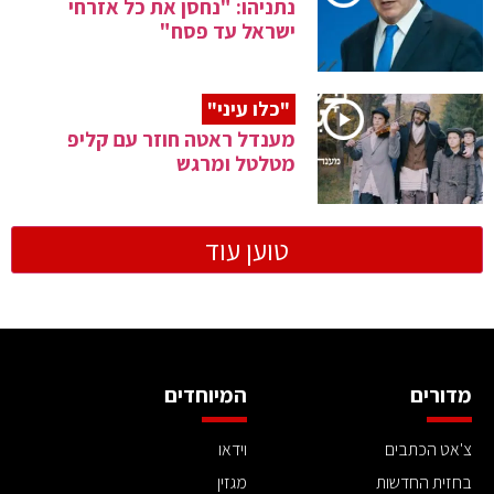
נתניהו: "נחסן את כל אזרחי
ישראל עד פסח"
"כלו עיני"
מענדל ראטה חוזר עם קליפ
מטלטל ומרגש
טוען עוד
מדורים
המיוחדים
צ'אט הכתבים
וידאו
בחזית החדשות
מגזין