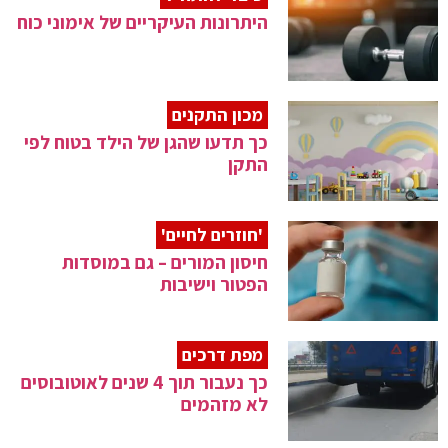
היתרונות העיקריים של אימוני כוח
מכון התקנים
כך תדעו שהגן של הילד בטוח לפי
התקן
'חוזרים לחיים'
חיסון המורים – גם במוסדות
הפטור וישיבות
מפת דרכים
כך נעבור תוך 4 שנים לאוטובוסים
לא מזהמים