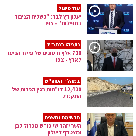
עוד פיצול
יעלון רץ לבד: "כשליח הציבור
בתפילות" • צפו
נתניהו בנתב"ג
700 אלף חיסונים של פייזר הגיעו
לארץ • צפו
במהלך הסופ"ש
12,400 דו"חות בגין הפרות של
התקנות
הרשימה נחשפת
השר יזהר שי פורש מכחול לבן
ומצטרף ליעלון