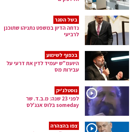
בשל הסגר
נדחה הדיון במשפט נתניהו שתוכנן
לרביעי
בכפוף לשימוע
היועמ"ש יעמיד לדין את דרעי על
עבירות מס
נוסטלג'יק
לפני 23 שנה: מ.ב.ד. שר
someday בלוס אנג'לס
צפו בהצהרה