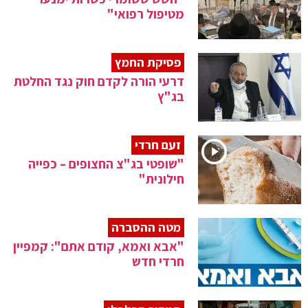
מטיפול רפואי"
פסיקת החמץ
דרעי הורה לקדם חוק נגד החלטת
בג"ץ
זעם חרדי
"שופטי בג"צ החצופים – כפייה
חילונית"
מטה ההסברה
"אבא ואמא, קודם אתם": קמפיין
חרדי חדש