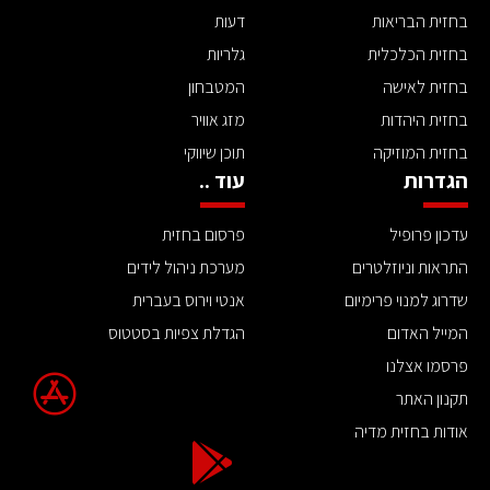
בחזית הבריאות
דעות
בחזית הכלכלית
גלריות
בחזית לאישה
המטבחון
בחזית היהדות
מזג אוויר
בחזית המוזיקה
תוכן שיווקי
הגדרות
עוד ..
עדכון פרופיל
פרסום בחזית
התראות וניוזלטרים
מערכת ניהול לידים
שדרוג למנוי פרימיום
אנטי וירוס בעברית
המייל האדום
הגדלת צפיות בסטטוס
פרסמו אצלנו
תקנון האתר
אודות בחזית מדיה