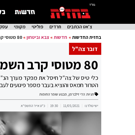
בס"ד
צ'אט הכתבים
חרדים
פוליטי
מקומי
עסקי
בחזית החדשות
»
חדשות
»
צבא וביטחון
»
80 מטוסי קרב השמידו כ-150 בורות שיגור
דובר צה"ל
80 מטוסי קרב השמידו כ-150 בורות שיגור
כלי טיס של צה"ל חיסל את מפקד מערך הנ"ט 
הטרור חמאס והוציא בעבר מספר פיגועים לעב
תגיות:
הדי זילברמן
,
מבצע שומר החומות
ישי טולדנו
11/05/2021
19:30
כ"ט אייר התשפ"א