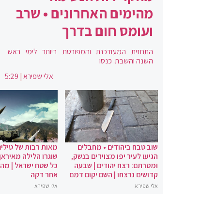
מהימים האחרונים • שרב
ועומס חום בדרך
התחזית המעודכנת והמפורטת ביותר לימי ראש
השנה והשבת. כנסו
אלי שפירא
|
5:29
שוב טבח ביהודים • מחבלים
מאות רבות של טילים
הגיעו לעיר יפו מצוידים בנשק,
שוגרו הלילה מאיראן 
ומטרתם: רצח יהודים | שבעה
כל שטח ישראל | מה
קדושים נרצחו | השם יקום דמם
אחר דקה
אלי שפירא
אלי שפירא