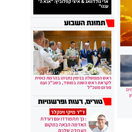
ארי גולדוואג & איצי קפלוביץ: "אנא ה'
עננו"
צילום:
קובי גדעון / לע"מ
ראש הממשלה בנימין נתניהו בהרמת כוסית
לקראת ראש השנה במוסד, בשב"כ ועם
פורום מטכ"ל
ים
ן
ד"ר מיקי וינקלר
: כך תתמודדו עם רעידת
האדמה הבאה במקום
העבודה שלכם