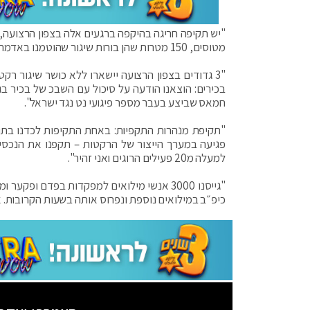
מטוסים, 150 מטרות שהן בורות שיגור שהוטמנו באדמה ומשמידים אותן. בתוך ה-80 האלה יש גם שמונה מטוסי f35".
"3 גדודים בצפון הרצועה יישארו ללא כושר שיגור רק
בכירים: הוצאנו הודעה על סיכול עם השבכ של בכיר ב
חמאס שביצע בעבר מספר פיגועי נט נגד ישראל".
"תקיפת מנהרות התקפיות: באחת התקיפות לכדנו בתו
פגיעה במערך הייצור של הרקטות – תקפנו את הנכסים
למעלה מ20 פעילים הרוגים ואני זהיר".
כיפ״ב במילואים נוספת ונפרוס אותה בשעות הקרובות. אח