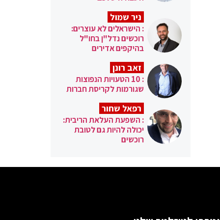
ניר שמול
: הישראלים לא עוצרים:
רוכשים נדל"ן בחו"ל
בהיקפים אדירים
זאב רונן
: 10 הטעויות הנפוצות
שגורמות לקריסת חברות
רפאל שחור
: השפעת העלאת הריבית:
יכולה להיות גם לטובת
רוכשים