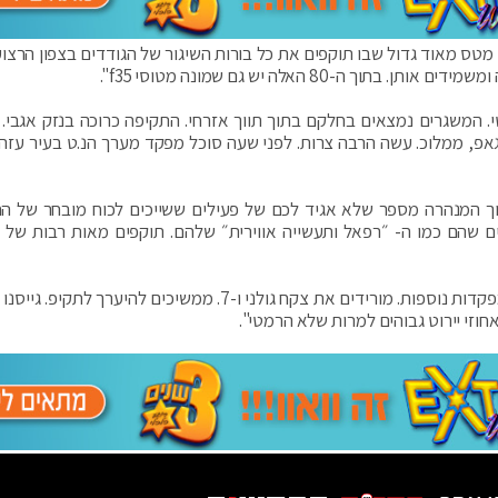
טי. המשגרים נמצאים בחלקם בתוך תווך אזרחי. התקיפה כרוכה בנזק אגבי. ס
גאפ, ממלוכ. עשה הרבה צרות. לפני שעה סוכל מפקד מערך הנ.ט בעיר עזה,
ך המנהרה מספר שלא אגיד לכם של פעילים ששייכים לכוח מובחר של ה
 שהם כמו ה- ״רפאל ותעשייה אווירית״ שלהם. תוקפים מאות רבות של י
"גייסנו 3000 אנשי מילואים למפקדות בפדם ופקער ומפקדות נוספות. מורידים את צקח גולני ו-7. ממשיכים להיערך
וזי יירוט גבוהים למרות שלא הרמטי".