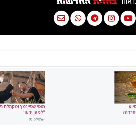
ו אחר
ייע
מוטי שטיינמץ ומקהלת נ
וחרדה?
"למען ידעו"
ישראל מונק