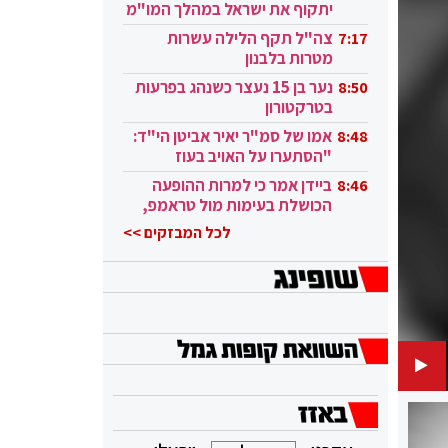
יתקוף את ישראל במהלך המו"מ
בקטאר"
צה"ל תקף הלילה עשרות
7:17
מטרות בלבנון
נער בן 15 נעצר כשנהג בפרעות
8:50
בטרקטורון
אמו של סמ"ר יאיר אביטן הי"ד:
8:48
"הסתערו על האויב בעוז
ובגבורה"
ביידן אמר כי למרות ההופעה
8:46
הכושלת בעימות מול טראמפ,
הוא ממשיך
לכל המבזקים >>