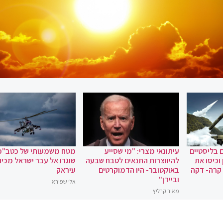
 בליסטיים
עיתונאי מצרי: "מי שסייע
מטח משמעותי של כטב"מ
וכיסו את
להיווצרות התנאים לטבח שבעה
שוגרו אל עבר ישראל מכיוו
 קרה- דקה
באוקטובר- היו הדמוקרטים
עיראק
וביידן"
אלי שפירא
מאיר קרליץ