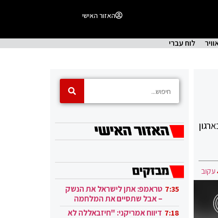
האזור האישי
וויר
לוח עברי
רגון
עקוב
טראמפ: אתן לישראל את הנשק
7:35
– אבל שתסיים את המלחמה
בעזה
דיווח אמריקני: "חיזבאללה לא
7:18