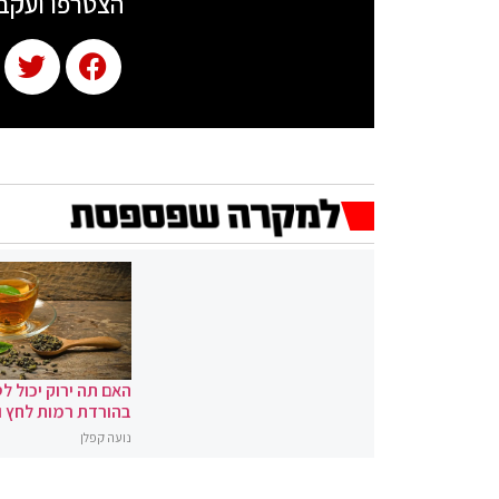
הצטרפו ועקב
האם תה ירוק יכול לס
בהורדת רמות לחץ 
נועה קפלן