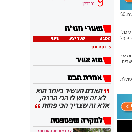
'ברדק'
"יש תקיפה חריגה בהיקפה ברגעים אלה בצפון הרצועה, מטס מאוד גדול שבו תוקפים את כל בורות השיגור של הגודדים בצפון הרצועה. 80
יכולי
 פעיל
מטבע
שער יציג
שינוי
עדכון אחרון:
חמאס.
עדים,
 לתקיפ. גייסנו סוללת
האדם העשיר ביותר הוא
לא זה שיש לו הכי הרבה,
אלא זה שצריך הכי פחות
לקראת חג הסוכות: