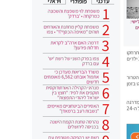
עדכני
ויראלי
פופולרי
משפחת לוי משפצת והשכונה
כמרקחה • 'ברדק'
ישי:
משפחת קליין מחתנת והאורחים
ם
תוהים "מאיפה הכסף?!" • צפו
דרמה: האם ארה"ב לקראת
חדלות פירעון?
תרחקו
צפו בפרק השני של רשת 'יש'
מכל אתר שמכיל אמצעי לחימה של חמאס". משרד הבריאות בעזה עדכן כי ביממה של ההסלמה נהרגו ברצועה 28 בני אדם, בהם 10 ילדים
עם ברדק
משרד הבריאות מעדכן כי
אתמול אובחנו 6,562 מאומתים
הטרור
חדשים
 בזמן
מנהיגי הקהילה האורתודוקסית
תוקפים את לפיד: "חוצץ בין
ישראל ליהודי התפוצות"
מדרגה
האסירים הביטחוניים מאיימים:
בתקיפות. כמות ואיכות. יש גם אזרחים הרוגים, התקיפות שלנו בעוצמה רבה שהרצועה לא חוותה שנים רבות. לא מדובר במשהו של ה-24
"נשבות רעב ברמאדן"
נהרסה טחנת הקמח הישנה
בכניסה לירושלים
רשת יש בהפקה מטורפת עם