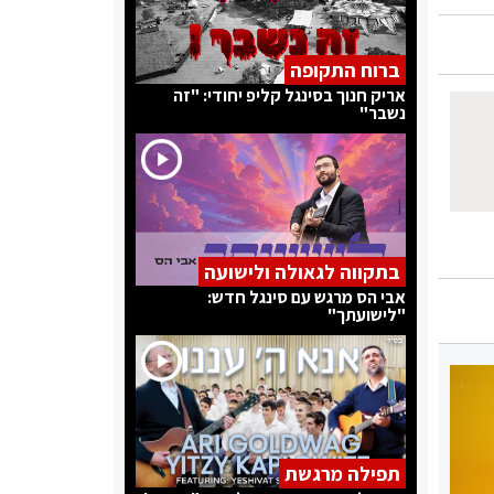
ברוח התקופה
אריק חנוך בסינגל קליפ יחודי: "זה
נשבר"
בתקווה לגאולה ולישועה
אבי הס מרגש עם סינגל חדש:
"לישועתך"
תפילה מרגשת