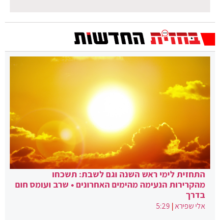
התחזית לימי ראש השנה וגם לשבת: תשכחו
מהקרירות הנעימה מהימים האחרונים • שרב ועומס חום
בדרך
אלי שפירא
|
5:29