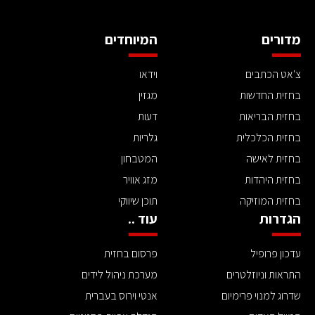
מדורים
המיוחדים
צ'אט הכתבים
וידאו
בחזית החדשות
מגזין
בחזית הבריאות
דעות
בחזית הכלכלית
גלריות
בחזית לאישה
המטבחון
בחזית היהדות
מזג אוויר
בחזית המוזיקה
תוכן שיווקי
הגדרות
עוד ..
עדכון פרופיל
פרסום בחזית
התראות וניוזלטרים
מערכת ניהול לידים
שדרוג למנוי פרימיום
אנטי וירוס בעברית