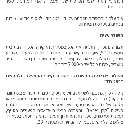
דעתו על רמת השפה הפרסית שלו (ומבלי שהאחרון מודע להקשר
הדברים).
עוד עלה כי החשודה הונחתה על ידי "ראמבוד" לאסוף מודיעין אודות
בכירים במערכת הביטחון.
חשודה שניה
עצורה נוספת, שעלתה אף היא במסגרת החקירה היא תושבת בית
שמש בת 57, שעמדה בקשר עם "ראמבוד" במשך למעלה מארבע
שנים, במהלכן ביצעה לבקשתו משימות שונות וקיבלה, במספר
מועדים, סכום כולל של כ-5,000 דולרים.
פעולות שביצעה החשודה במסגרת קשרי ההפעלה, ולבקשת
"ראמבוד":
ניסיון לכוון את בנה לשירות בחיל מודיעין, העברת תיעוד צבאי (חוגר
ודסקית) של בנה למפעיל, כמו גם צילומים וסרטונים מטקס צבאי
מגיוסו של בנה. הקמת מועדון של יוצאי איראן בבית שמש, במסגרת
פעילות "קרן מיראז'", והעברת פרטי הישראלים הפעילים בסניף,
תמונות וסרטונים מפגישות המועדון ותמונות המשתתפות בפעילות.
צילומים של הקלפי, במהלך הבחירות לכנסת ה-23.