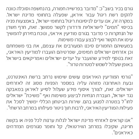
גורם בכיר בשב"כ: "מדובר בפרשייה חמורה, בה נחשפה וסוכלה כוונה
להקים רשת ריגול עבור איראן, שפעלה בתחומי מדינת ישראל.
במקרה זה, אנו עדים לניסיונות ריגול בתחומי ישראל, באמצעות פניה
בכיסוי "תמים" לישראליות ודרדורן לקשר ממושך. זאת, חרף חשדן
של הנחקרות כי מדובר בגורם מודיעין איראני, ונוכח בחירתן להמשיך
עימו את הקשר ואף לבצע עבורו משימות.
במעשיהם החמורים סיכנו המעורבים את עצמם, את בני משפחתם
וכן אזרחים ישראלים תמימים, שפרטיהם הועברו למודיעין האיראני,
זאת בנוסף למידע שהועבר על יעדים ישראלים ואמריקאים בישראל
באופן שעלול לשמש למטרות טרור".
"גורמי המודיעין האיראנים עושים שימוש נרחב ברשת האינטרנט,
ובעת האחרונה מזוהה עליה במספר הפניות מסוג זה לאזרחים
ישראלים. זאת, לצורך איסוף מידע שעלול לסייע לאיראן במאבקה
נגד ישראל, העברת הנחיות לביצוע משימות ואף "משיכת" ישראלים
לחו"ל במטרה לפגוע בהם. שירות הביטחון הכללי ימשיך לסכל את
פעילות המודיעין האיראני, לרבות תוך ניטור פעילותו במרחב הרשתי".
"אנו קוראים לאזרחי מדינת ישראל לגלות ערנות לכל פניה או בקשה
חריגה, שקיבלו במרחב הווירטואלי, קל וחומר מגורמים המזדהים
כאיראנים".