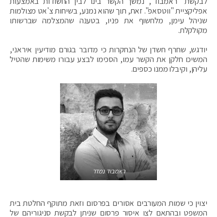
לבקשת "ראמבוד", נמשך הקשר בינו לבין החשודות באמצעות
אפליקציית "ווטסאפ". זאת, תוך שהוא נמנע, בשיחות צ'אט מצולמות
שניהל עימן, מלחשוף את פניו, בטענה שהמצלמה שברשותו
מקולקלת.
יודגש, שחרף חשדן של הנחקרות כי מדובר בגורם מודיעין איראני,
המשיכו חלקן את הקשר עמו, הסכימו לבצע עבורו משימות שהטיל
עליהן, וקיבלו ממנו כספים.
ראמבוד נמדר
יצוין כי שמות המעורבים אסורים בפרסום וזאת מתוקף החלטת בית
המשפט ובהתאם לצו איסור פרסום שניתן לבקשת סניגוריהם של