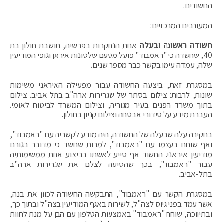
החשודים.
המעורבים המרכזיים:
חשודה ראשונה ובעלה
אחת הנחקרות בפרשיה, תושבת חולון בת
40, שחשדה כי "ראמבוד" פועל מטעם שלטונות איראן וגופי המודיעין
שלה, עמדה עימו בקשר כבר מספר שנים.
במסגרת זאת, ביצעה החשודה עבור מפעילה האיראני משימות
שונות, לרבות: צילום בסתר של שגרירות ארה"ב בתל אביב. צילום
בתוך משרד הפנים בעיר מגוריה, וצילום המשרד לביטוח לאומי.
העברת מידע על סידורי אבטחה וצילום קניון בחולון.
בחקירה עלה שבעלה של החשודה, היה מודע לקשריה עם "ראמבוד",
ואף שוחח בעצמו עם "ראמבוד", למרות שחשד כי מדובר בגורם
מודיעין איראני. החשוד אף סייע לאשתו בביצוע אחת ממשימותיה
עבור "ראמבוד", בכך שהסיעה לצלם את שגרירות ארה"ב
בתל-אביב.
במסגרת הקשר עם "ראמבוד", התבקשה החשודה לכוון את בנה,
אשר עמד בפני גיוס לצה"ל, לשירות באגף המודיעין בצה"ל ובתוך כך,
ובתיווכה, שוחח "ראמבוד" באמצעות הטלפון עם הבן על מנת לחוות