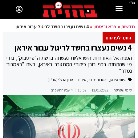
בס"ד
חדשות
»
צבא וביטחון
»
4 נשים נעצרו בחשד לריגול עבור איראן
הותר לפרסום
4 נשים נעצרו בחשד לריגול עבור איראן
הפניה אל האזרחיות הישראליות נעשתה ברשת ה"פייסבוק", בידי
מי שהתחזה בפני רובן כיהודי המתגורר באיראן, בשם "ראמבוד
נמדר"
תגיות:
איראן
,
ראמבוד נמדר
,
שירות הביטחון הכללי (שב"כ)
שימי שקרקה
12/01/2022
15:59
י' שבט התשפ"ב