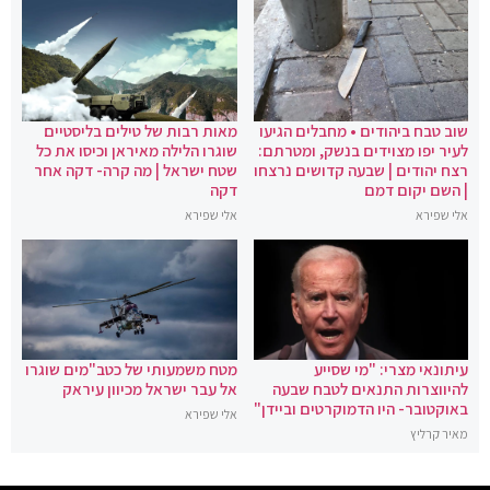
שוב טבח ביהודים • מחבלים הגיעו
מאות רבות של טילים בליסטיים
לעיר יפו מצוידים בנשק, ומטרתם:
שוגרו הלילה מאיראן וכיסו את כל
רצח יהודים | שבעה קדושים נרצחו
שטח ישראל | מה קרה- דקה אחר
| השם יקום דמם
דקה
אלי שפירא
אלי שפירא
עיתונאי מצרי: "מי שסייע
מטח משמעותי של כטב"מים שוגרו
להיווצרות התנאים לטבח שבעה
אל עבר ישראל מכיוון עיראק
באוקטובר- היו הדמוקרטים וביידן"
אלי שפירא
מאיר קרליץ