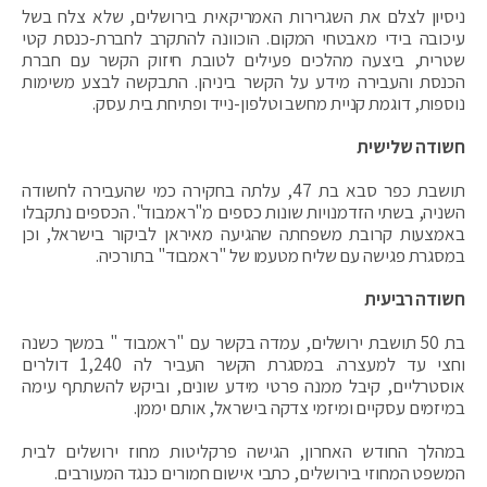
ניסיון לצלם את השגרירות האמריקאית בירושלים, שלא צלח בשל
עיכובה בידי מאבטחי המקום. הוכוונה להתקרב לחברת-כנסת קטי
שטרית, ביצעה מהלכים פעילים לטובת חיזוק הקשר עם חברת
הכנסת והעבירה מידע על הקשר ביניהן. התבקשה לבצע משימות
נוספות, דוגמת קניית מחשב וטלפון-נייד ופתיחת בית עסק.
חשודה שלישית
תושבת כפר סבא בת 47, עלתה בחקירה כמי שהעבירה לחשודה
השניה, בשתי הזדמנויות שונות כספים מ"ראמבוד". הכספים נתקבלו
באמצעות קרובת משפחתה שהגיעה מאיראן לביקור בישראל, וכן
במסגרת פגישה עם שליח מטעמו של "ראמבוד" בתורכיה.
חשודה רביעית
בת 50 תושבת ירושלים, עמדה בקשר עם "ראמבוד " במשך כשנה
וחצי עד למעצרה. במסגרת הקשר העביר לה 1,240 דולרים
אוסטרליים, קיבל ממנה פרטי מידע שונים, וביקש להשתתף עימה
במיזמים עסקיים ומיזמי צדקה בישראל, אותם יממן.
במהלך החודש האחרון, הגישה פרקליטות מחוז ירושלים לבית
המשפט המחוזי בירושלים, כתבי אישום חמורים כנגד המעורבים.