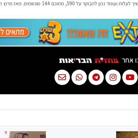
מנתוני הדו"ח עולה עוד, כי מספר החולים הקשים ממשיך לעלות ועומד נכון להבוקר על 590, מתוכם 44
ו אחר