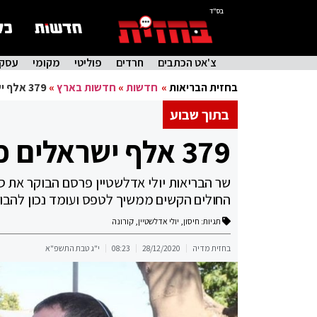
בס"ד
צ'אט הכתבים
חרדים
פוליטי
מקומי
עסקי
בחזית הבריאות
»
חדשות
»
חדשות בארץ
»
379 אלף ישראלים כבר התחסנו נגד קורונה
בתוך שבוע
379 אלף ישראלים כבר התחסנו נגד קורונה
שר הבריאות יולי אדלשטיין פרסם הבוקר את ס
החולים הקשים ממשיך לטפס ועומד נכון להבוקר 
תגיות:
חיסון
,
יולי אדלשטיין
,
קורונה
בחזית מדיה
28/12/2020
08:23
י"ג טבת התשפ"א