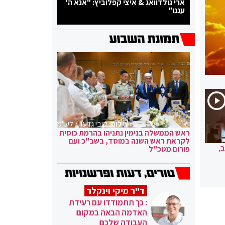
ארי גולדוואג & איצי קפלוביץ: "אנא ה'
עננו"
צילום:
קובי גדעון / לע"מ
ראש הממשלה בנימין נתניהו בהרמת כוסית
לקראת ראש השנה במוסד, בשב"כ ועם
,
פורום מטכ"ל
ד"ר מיקי וינקלר
: כך תתמודדו עם רעידת
האדמה הבאה במקום
העבודה שלכם