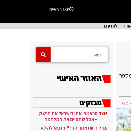
האזור האישי
וויר
לוח עברי
מספר
עקוב
טראמפ: אתן לישראל את הנשק
7:35
– אבל שתסיים את המלחמה
בעזה
דיווח אמריקני: "חיזבאללה לא
7:18