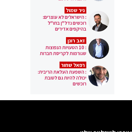
ניר שמול
: הישראלים לא עוצרים:
רוכשים נדל"ן בחו"ל
בהיקפים אדירים
זאב רונן
: 10 הטעויות הנפוצות
שגורמות לקריסת חברות
רפאל שחור
: השפעת העלאת הריבית:
יכולה להיות גם לטובת
רוכשים