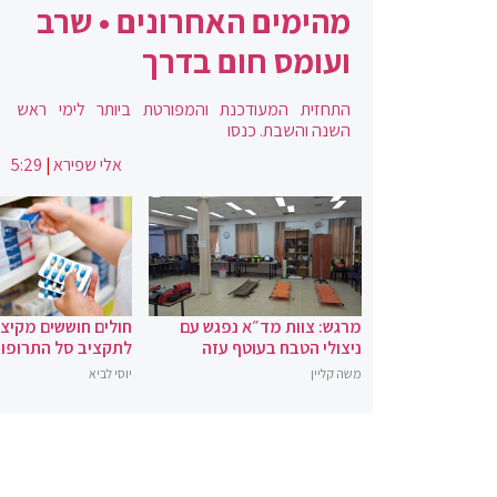
מהימים האחרונים • שרב
ועומס חום בדרך
התחזית המעודכנת והמפורטת ביותר לימי ראש
השנה והשבת. כנסו
אלי שפירא
|
5:29
מרגש: צוות מד״א נפגש עם
חולים חוששים מקיצ
ניצולי הטבח בעוטף עזה
לתקציב סל התרופו
משה קליין
יוסי לביא