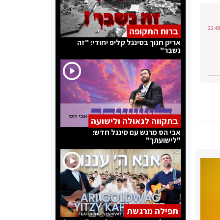
ברוח התקופה
אריק חנוך בסינגל קליפ יחודי: "זה
נשבר"
בתקווה לגאולה ולישועה
אבי הס מרגש עם סינגל חדש:
"לישועתך"
תפילה מרגשת