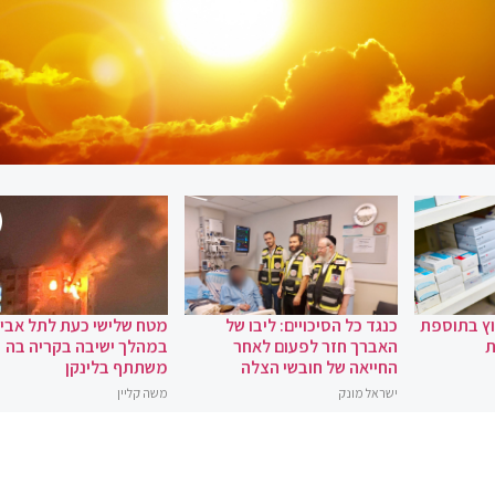
וץ בתוספת
כנגד כל הסיכויים: ליבו של
מטח שלישי כעת לתל אביב
ת
האברך חזר לפעום לאחר
במהלך ישיבה בקריה בה
החייאה של חובשי הצלה
משתתף בלינקן
ישראל מונק
משה קליין