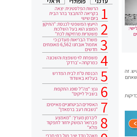
עדכני
ויראלי
פופולרי
הרשות הפלסטינית: יצאה
בקריאה להתבצר בהר הבית
ביום שישי
הייעוץ המשפטי לכנסת: "התיקון
ישי:
המוצע הוא בעל השלכות
משטריות מרחיקות לכת"
ם
משרד הבריאות מעדכן כי
אתמול אובחנו 6,562 מאומתים
חדשים
משפחת לוי משפצת והשכונה
כמרקחה • 'ברדק'
100 חיסונים ביום. בסך הכל התחסנו עד היום 379 אלף איש. זה
הכנסת ס"ת לבית המדרש
 שאתם
בעלזא באשדוד
גנץ: "צה"ל סופג התקפות
בשביל לייקים"
ל משרד הבריאות עולה, כי ביממה האחרונה אובחנו 3,498 מאומתים חדשים אתמול, מתוך 72,763 בדיקות
האסירים הביטחוניים מאיימים:
"נשבות רעב ברמאדן"
ליברמן מעריך: "מאמצע
פברואר המשק יחזור לתפקוד
מלא"
מאהל נודד יוצב מול בתי חברי