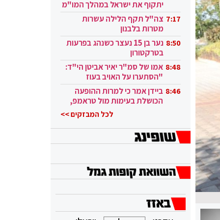
יתקוף את ישראל במהלך המו"מ
בקטאר"
צה"ל תקף הלילה עשרות
7:17
מטרות בלבנון
נער בן 15 נעצר כשנהג בפרעות
8:50
בטרקטורון
אמו של סמ"ר יאיר אביטן הי"ד:
8:48
"הסתערו על האויב בעוז
ובגבורה"
ביידן אמר כי למרות ההופעה
8:46
הכושלת בעימות מול טראמפ,
הוא ממשיך
לכל המבזקים >>