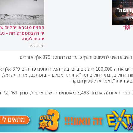
 🙌*
תחזית מזג האוויר ליום של
ירידה בטמפרטורות – נעי
יחסית לעונה
חיים גוטליב
ני לחיסונים וחשף כי עד כה התחסנו 379 אלף אזרחים.
"תחילת שבוע שני למבצע החיסונים 'לתת כתף' – מגרדים את ה ,000
 החולים, בתי החולים ומד"א. ויותר מכולם – בזכותכם, אזרחי ישראל,
 עוד יותר", אמר אדלשטיין הבוקר.
מדו"ח התחלואה היומי ש