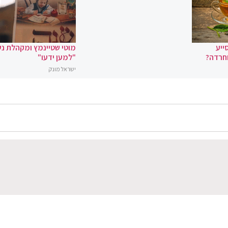
ייע
מוטי שטיינמץ ומקהלת נ
וחרדה?
"למען ידעו"
ישראל מונק