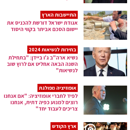
התיישבות הארץ
אגודת ישראל דורשת להכניס את
יישום הסכם אביתר בקווי היסוד
בחירות לנשיאות 2024
נשיא ארה"ב ג'ו ביידן: "בתחילת
השנה הבאה אחליט אם לרוץ שוב
לנשיאות"
אופוזיציה מפולגת
לפיד לחברי אופוזיציה: "אם אנחנו
רוצים למנוע כפיה דתית, אנחנו
צריכים לעבוד יחד"
ארץ הקודש