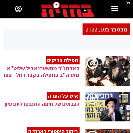
בס"ד
נובמבר ב10, 2022
תפילת צדיקים
האדמו"ר מטשערנאביל שליט"א
מארה"ב בתפילה בקבר רחל | צפו
איש על העדה
הגבאים של חיפה התכנסו ליום עיון
ביקור היסטורי בארה"ק