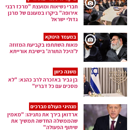
חברי נשיאות ומועצת "מרכז רבני
אירופה" ביקרו במעונם של מרנן
גדולי ישראל
במעמד הינוקא
מאות השתתפו בקביעת המזוזה
ל'היכל התורה' בישיבת אורייתא
משנה כיוון
בן גביר באזכרה לרב כהנא: "לא
מסכים עם כל דבריו"
מנהיגי העולם מברכים
ארדואן בירך את נתניהו: "מאמין
שהממשלה החדשה תמשיך את
שיתוף הפעולה"